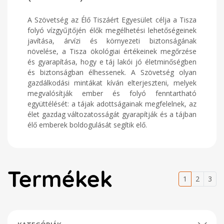
A Szövetség az Élő Tiszáért Egyesület célja a Tisza
folyó vízgyűjtőjén élők megélhetési lehetőségeinek
javítása, árvízi és környezeti biztonságának
növelése, a Tisza ökológiai értékeinek megőrzése
és gyarapítása, hogy e táj lakói jó életminőségben
és biztonságban élhessenek. A Szövetség olyan
gazdálkodási mintákat kíván elterjeszteni, melyek
megvalósítják ember és folyó fenntartható
együttélését: a tájak adottságainak megfelelnek, az
élet gazdag változatosságát gyarapítják és a tájban
élő emberek boldogulását segítik elő.
Termékek
1
2
3