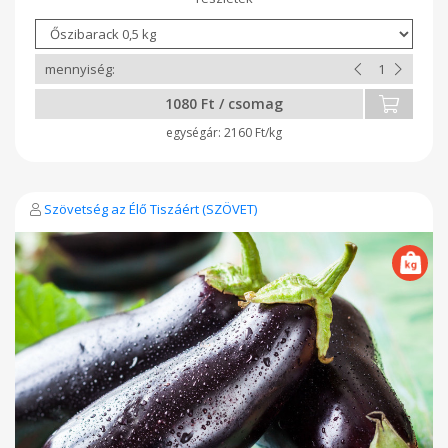
1080 Ft / csomag
2160 Ft/kg
Szövetség az Élő Tiszáért (SZÖVET)