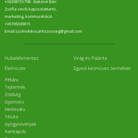
+36308155798 - Bakóné Bán
Zsófia vevői kapcsolattartó,
marketing, kommunikáció
+36706349615
Email:szolnokikosarkozosseg@gmail.com
Hulladékmentes
Virág és Palánta
Élelmiszer
Egyedi kézműves termékek
Pékáru
Tejtermék
Zöldség
Gyümölcs
Hentesáru
Tészta
Gyógynövények
Kamrapolc