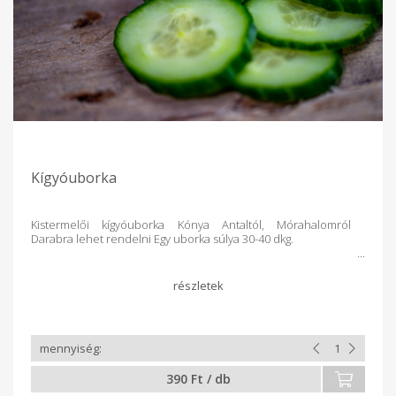
Kígyóuborka
Kistermelői kígyóuborka Kónya Antaltól, Mórahalomról
Darabra lehet rendelni Egy uborka súlya 30-40 dkg.
390 Ft / db