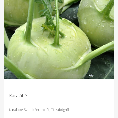
Karalábé
Karalábé Szabó Ferenctől, Tiszabögről