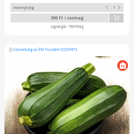
390 Ft / csomag
780 Ft/kg
Szövetség az Élő Tiszáért (SZÖVET)