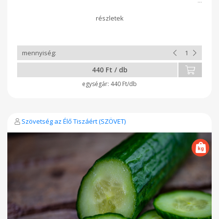
440 Ft / db
440 Ft/db
Szövetség az Élő Tiszáért (SZÖVET)