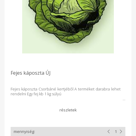
Fejes káposzta ÚJ
Fejes káposzta Csorbáné kertjéből A terméket darabra lehet
rendelni Egy fej kb 1 kg súlyú