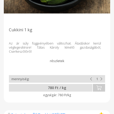
Cukkini 1 kg
Az ár súly függvényében változhat. Átadáskor kerül
véglegesítésre! Tálas Károly kímélő gazdaságából,
Cserkeszőlőről
780 Ft / kg
780 Ft/kg