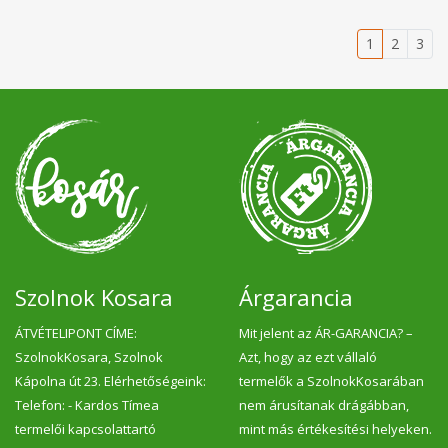
1
2
3
Szolnok Kosara
Árgarancia
ÁTVÉTELIPONT CÍME:
Mit jelent az ÁR-GARANCIA? –
SzolnokKosara, Szolnok
Azt, hogy az ezt vállaló
Kápolna út 23. Elérhetőségeink:
termelők a SzolnokKosarában
Telefon: - Kardos Tímea
nem árusítanak drágábban,
termelői kapcsolattartó
mint más értékesítési helyeken.