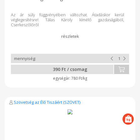
Az ár súly függvényében változhat. Átadáskor kerül
véglegesítésre! Tálas Károly kímélő gazdaságából,
Cserkeszőlőről
390 Ft / csomag
780 Ft/kg
Szövetség az Élő Tiszáért (SZÖVET)