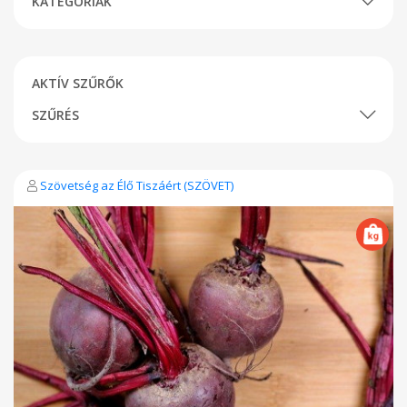
KATEGÓRIÁK
AKTÍV SZŰRŐK
SZŰRÉS
Szövetség az Élő Tiszáért (SZÖVET)