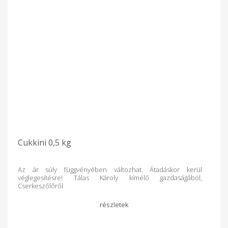
Cukkini 0,5 kg
Az ár súly függvényében változhat. Átadáskor kerül
véglegesítésre! Tálas Károly kímélő gazdaságából,
Cserkeszőlőről