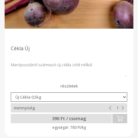
Cékla Új
Marópusztáról származó új cékla zöld nélkül
390 Ft / csomag
780 Ft/kg