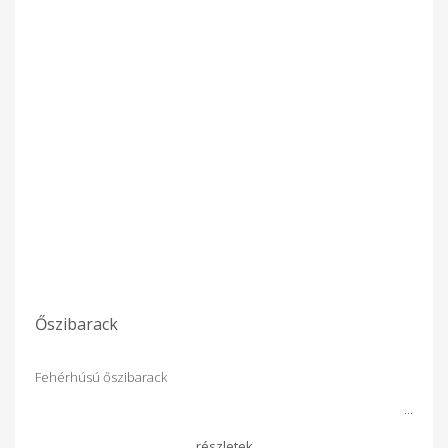
Őszibarack
Fehérhúsú őszibarack