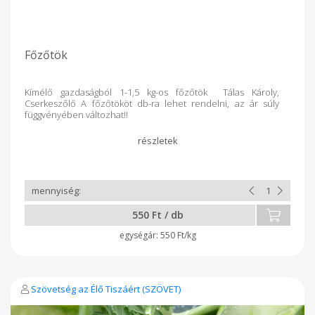
Főzőtök
Kímélő gazdaságból 1-1,5 kg-os főzőtök Tálas Károly,
Cserkeszőlő A főzőtököt db-ra lehet rendelni, az ár súly
függvényében változhat!!
550 Ft / db
550 Ft/kg
Szövetség az Élő Tiszáért (SZÖVET)