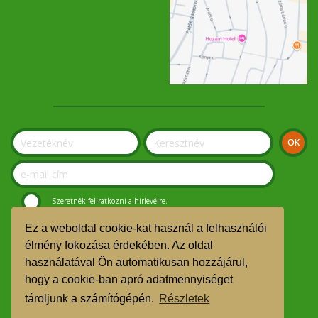
Szeretnék feliratkozni a hírlevélre.
Ez a weboldal cookie-kat használ a felhasználói
© Szolnoki Kosár Közösség 2019.
élmény fokozása érdekében. Az oldal
használatával Ön automatikusan hozzájárul,
GDPR
hogy a cookie-ban apró adatmennyiséget
TMR
tároljunk a számítógépén.
Részletek