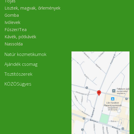
Tojás
Lisztek, magvak, őrlemények
Gomba
Ivólevek
Fűszer/Tea
Kávék, pótkávék
Nassolda
Natúr kozmetikumok
Ajándék csomag
Tisztítószerek
KÖZÖSügyes