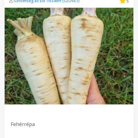
Szövetség az Élő Tiszáért (SZÖVET)
5
Fehérrépa