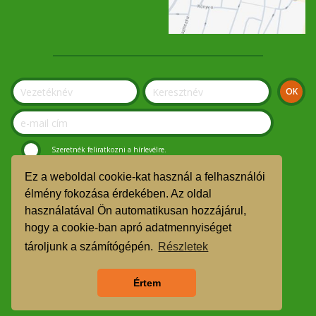
Szeretnék feliratkozni a hírlevélre.
Ez a weboldal cookie-kat használ a felhasználói
© Szolnoki Kosár Közösség 2019.
élmény fokozása érdekében. Az oldal
használatával Ön automatikusan hozzájárul,
GDPR
hogy a cookie-ban apró adatmennyiséget
TMR
tároljunk a számítógépén.
Részletek
Árgarancia
Értem