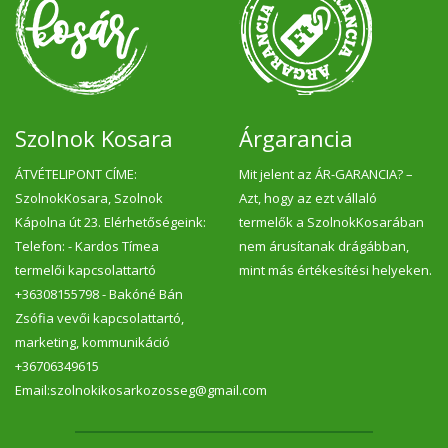
Szolnok Kosara
Árgarancia
ÁTVÉTELIPONT CÍME:
Mit jelent az ÁR-GARANCIA? –
SzolnokKosara, Szolnok
Azt, hogy az ezt vállaló
Kápolna út 23. Elérhetőségeink:
termelők a SzolnokKosarában
Telefon: - Kardos Tímea
nem árusítanak drágábban,
termelői kapcsolattartó
mint más értékesítési helyeken.
+36308155798 - Bakóné Bán
Zsófia vevői kapcsolattartó,
marketing, kommunikáció
+36706349615
Email:szolnokikosarkozosseg@gmail.com