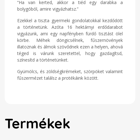
“Ha van kerted, akkor a tiéd egy darabka a
bolygóból, amire vigyázhatsz.”
Ezekkel a tiszta gyermeki gondolatokkal kezdődött
a történetünk. Azóta 16 hektárnyi erdődarabot
vigyázunk, ami egy napfényben fürdő tisztást ölel
körbe. Méhek döngicsélnek, fűszernövények
illatoznak és álmok szövődnek ezen a helyen, ahová
téged is várunk szeretettel, hogy gazdagítsd,
színesítd a történetünket.
Gyümölcs, és zöldségkrémeket, szörpöket valamint
fűszermézet találsz a protékáink között.
Termékek