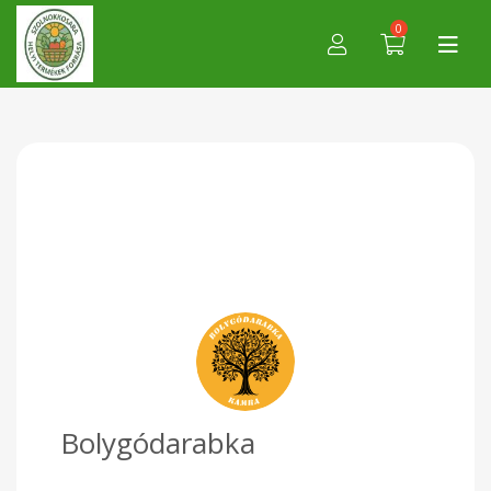
0
Bolygódarabka