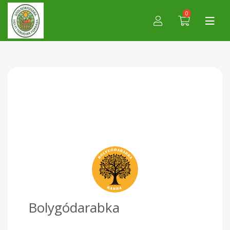
0
Bolygódarabka