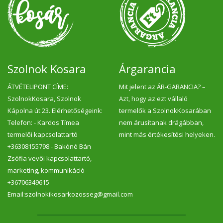
Szolnok Kosara
Árgarancia
ÁTVÉTELIPONT CÍME:
Mit jelent az ÁR-GARANCIA? –
SzolnokKosara, Szolnok
Azt, hogy az ezt vállaló
Kápolna út 23. Elérhetőségeink:
termelők a SzolnokKosarában
Telefon: - Kardos Tímea
nem árusítanak drágábban,
termelői kapcsolattartó
mint más értékesítési helyeken.
+36308155798 - Bakóné Bán
Zsófia vevői kapcsolattartó,
marketing, kommunikáció
+36706349615
Email:szolnokikosarkozosseg@gmail.com