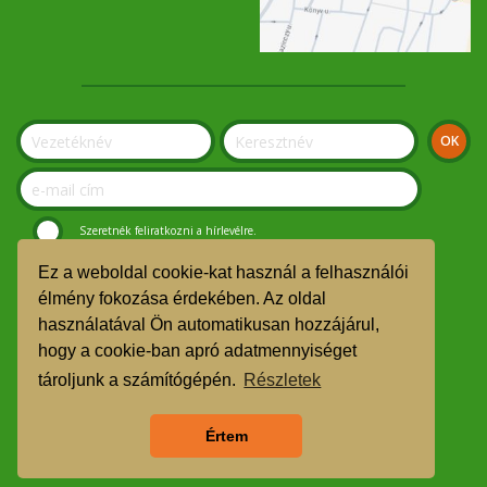
Szeretnék feliratkozni a hírlevélre.
Ez a weboldal cookie-kat használ a felhasználói
© Szolnoki Kosár Közösség 2019.
élmény fokozása érdekében. Az oldal
használatával Ön automatikusan hozzájárul,
GDPR
hogy a cookie-ban apró adatmennyiséget
TMR
tároljunk a számítógépén.
Részletek
Árgarancia
Értem