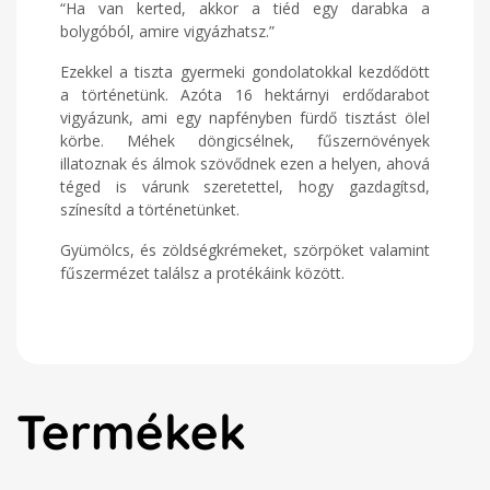
“Ha van kerted, akkor a tiéd egy darabka a
bolygóból, amire vigyázhatsz.”
Ezekkel a tiszta gyermeki gondolatokkal kezdődött
a történetünk. Azóta 16 hektárnyi erdődarabot
vigyázunk, ami egy napfényben fürdő tisztást ölel
körbe. Méhek döngicsélnek, fűszernövények
illatoznak és álmok szövődnek ezen a helyen, ahová
téged is várunk szeretettel, hogy gazdagítsd,
színesítd a történetünket.
Gyümölcs, és zöldségkrémeket, szörpöket valamint
fűszermézet találsz a protékáink között.
Termékek