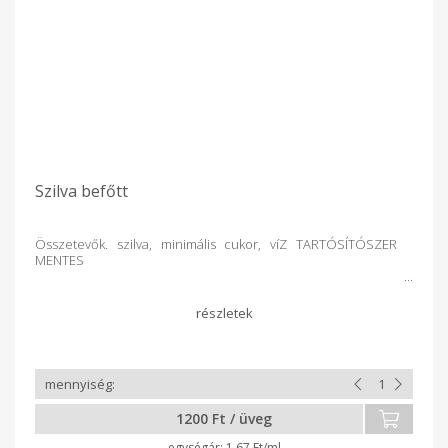
Szilva befőtt
Összetevők. szilva, minimális cukor, víZ TARTÓSÍTÓSZER
MENTES
1200 Ft / üveg
1.67 Ft/ml