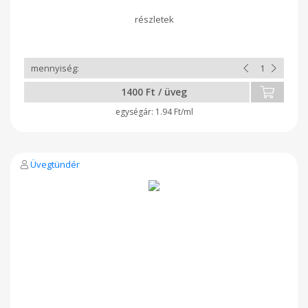
1400 Ft / üveg
1.94 Ft/ml
Üvegtündér