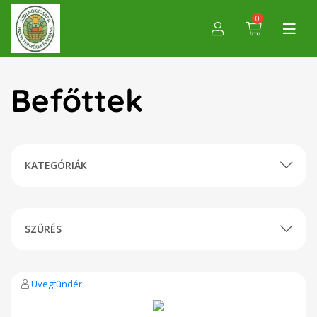
0
Befőttek
KATEGÓRIÁK
SZŰRÉS
Üvegtündér