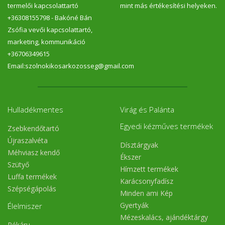
termelői kapcsolattartó
mint más értékesítési helyeken.
+36308155798 - Bakóné Bán
Zsófia vevői kapcsolattartó,
marketing, kommunikáció
+36706349615
Email:szolnokikosarkozosseg@gmail.com
Hulladékmentes
Virág és Palánta
Egyedi kézműves termékek
Zsebkendőtartó
Újraszalvéta
Dísztárgyak
Méhviasz kendő
Ékszer
Szütyő
Hímzett termékek
Luffa termékek
Karácsonyfadísz
Szépségápolás
Minden ami Kép
Gyertyák
Élelmiszer
Mézeskalács, ajándéktárgy
Pékáru