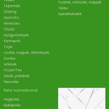
Füzetek, noteszek, mappák
Tejtermék
Táska
Zöldség
Ajándékátadók
Gyümölcs
Hentesáru
Tészta
Gyógynövények
Kamrapolc
Tojás
Lisztek, magvak, őrlemények
Gomba
Ivólevek
Fűszer/Tea
Kávék, pótkávék
Nassolda
Natúr kozmetikumok
Hajápolás
Ajakápolás