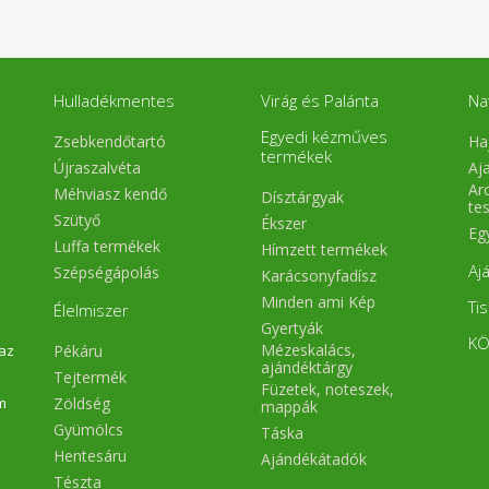
Hulladékmentes
Virág és Palánta
Na
Egyedi kézműves
Zsebkendőtartó
Ha
termékek
Újraszalvéta
Aj
Arc
Méhviasz kendő
Dísztárgyak
te
Szütyő
Ékszer
Eg
Luffa termékek
Hímzett termékek
Aj
Szépségápolás
Karácsonyfadísz
Minden ami Kép
Ti
Élelmiszer
Gyertyák
KÖ
Mézeskalács,
Pékáru
 az
ajándéktárgy
Tejtermék
Füzetek, noteszek,
Zöldség
m
mappák
Gyümölcs
Táska
Hentesáru
Ajándékátadók
Tészta