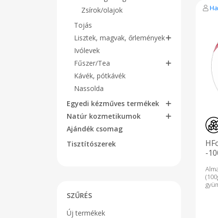
Ha
Zsírok/olajok
Tojás
Lisztek, magvak, őrlemények
Ivólevek
Fűszer/Tea
Kávék, pótkávék
Nassolda
Egyedi kézműves termékek
Natúr kozmetikumok
Ajándék csomag
HF
Tisztítószerek
-10
Alm
(10
gyü
cuk
SZŰRÉS
tar
ta
Új termékek
átv