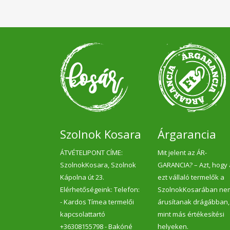
Szolnok Kosara
Árgarancia
ÁTVÉTELIPONT CÍME:
Mit jelent az ÁR-
SzolnokKosara, Szolnok
GARANCIA? – Azt, hogy
Kápolna út 23.
ezt vállaló termelők a
Elérhetőségeink: Telefon:
SzolnokKosarában ne
- Kardos Tímea termelői
árusítanak drágábban,
kapcsolattartó
mint más értékesítési
+36308155798 - Bakóné
helyeken.