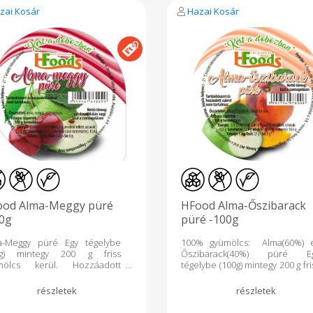
használunk és tárolu
zai Kosár
Hazai Kosár
semmilyen allergén élelmiszer
Gyártó: H-Foods Kft Nyíregyháza
ood Alma-Meggy püré
HFood Alma-Őszibarack
0g
püré -100g
a-Meggy püré Egy tégelybe
100% gyümölcs: Alma(60%) 
0g) mintegy 200 g friss
Őszibarack(40%) püré E
mölcs kerül. Hozzáadott
tégelybe (100g) mintegy 200 g fri
rot, ként, citromsavat,
gyümölcs kerül. Hozzáado
tósítószert, pektint nem
cukrot, ként, citromsava
rtalmaz. A gondosan
tartósítószert, pektint n
álogatott almát hőkezelés
tartalmaz. A gondos