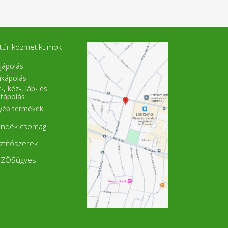
túr kozmetikumok
jápolás
akápolás
-, kéz-, láb- és
stápolás
yéb termékek
ándék csomag
sztítószerek
ZÖSügyes