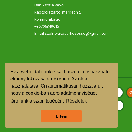
Bán Zsófia vevői
kapcsolattartó, marketing,
kommunikáció
+36706349615
Email:szolnokikosarkozosseg@gmail.com
Ez a weboldal cookie-kat használ a felhasználói
élmény fokozása érdekében. Az oldal
használatával Ön automatikusan hozzájárul,
hogy a cookie-ban apró adatmennyiséget
tároljunk a számítógépén.
Részletek
Értem
Szeretnék feliratkozni a hírlevélre.