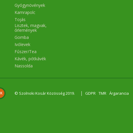
Gyógynövények
Kamrapolc
Tojás
Lisztek, magvak,
őrlemények
Gomba
Ivólevek
Fűszer/Tea
Kávék, pótkávék
Nassolda
|
© Szolnoki Kosár Közösség 2019.
GDPR
TMR
Árgarancia