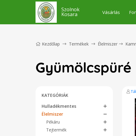
Szolnok
Vásárlás
Fon
Kosara
Kezdőlap
Termékek
Élelmiszer
Kamr
Gyümölcspüré
Tá
KATEGÓRIÁK
Hulladékmentes
Élelmiszer
Pékáru
Tejtermék