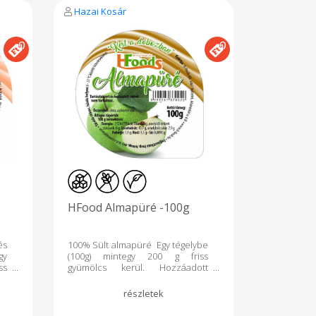
nk
használunk és tárolunk
Hazai Kosár
t.
semmilyen allergén élelmiszert.
Átlagos tápérték 100g termékben:
Energia: 222 KJ / 53 kcal Zsír 0,1g-
melyből telített zsírsavak
HFood Almapüré -100g
és
100% Sült almapüré Egy tégelybe
gy
(100g) mintegy 200 g friss
ss
gyümölcs kerül. Hozzáadott
tt
cukrot, ként, citromsavat,
t,
tartósítószert, pektint nem
em
tartalmaz. A gondosan
an
átválogatott almát hőkezelés