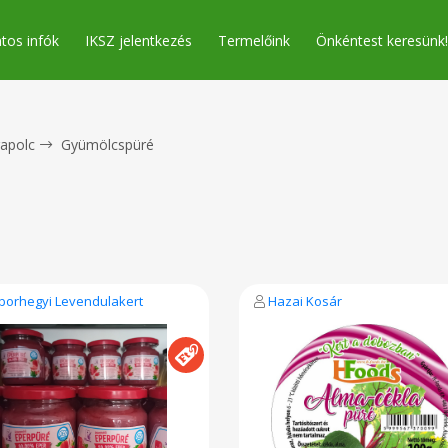
tos infók
IKSZ jelentkezés
Termelőink
Önkéntest keresünk!
apolc
Gyümölcspüré
borhegyi Levendulakert
Hazai Kosár