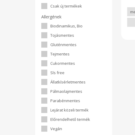
elő
Csak új termékek
sütj
jell
Allergének
más
álla
Biodinamikus, Bio
A fe
n
Tojásmentes
sz
nyu
Gluténmentes
cs
oda
Tejmentes
ha
semm
Cukormentes
Átla
Ener
Sls free
mely
Állatkísérletmentes
Pálmaolajmentes
Parabénmentes
Lejárat közeli termék
Előrendelhető termék
Vegán