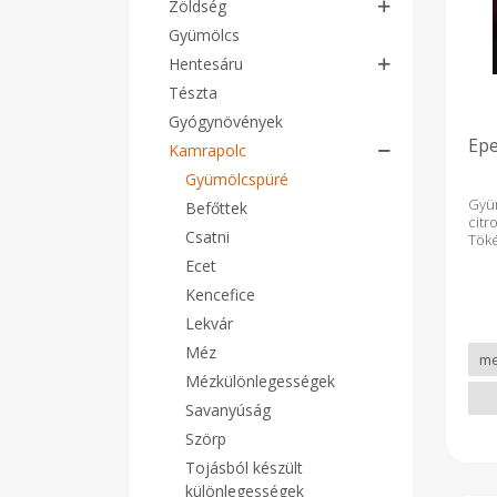
Zöldség
Gyümölcs
Hentesáru
Tészta
Gyógynövények
Epe
Kamrapolc
Gyümölcspüré
Gyü
Befőttek
cit
Csatni
Töké
és 
Ecet
élve
Kencefice
Lekvár
Méz
Mézkülönlegességek
Savanyúság
Szörp
Tojásból készült
különlegességek