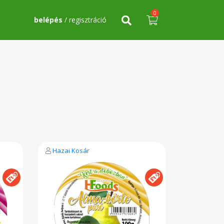
0
belépés
/ regisztráció
Hazai Kosár