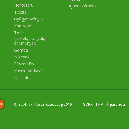
egyszeresen telítetlen zsírsav
Hentesáru
5,3 g többszörösen telítetl
Ajándékátadók
zsírsavak 26 g Szénhidrát 14 g
Tészta
amelyből cukor 9,4 g Rost 3,8
Gyógynövények
Fehérje 17 g Só mg 1,4
Mikroelemek 100 g termékb
Kamrapolc
100g NRV/100g NRV%/100g V
Tojás
mg 7,6 14 55% Magnézium 
334 375 89% Foszfor mg 726 7
Lisztek, magvak,
104% Kálium mg 1275 2000 6
őrlemények
Cink mg 4,7 10 47% Réz mg 1,1
Gomba
107% Mangán mg 3,8 2 18
Vitaminok 100 g termékben 
Ivólevek
vitamin mg 9,4 80 12%
Fűszer/Tea
Kávék, pótkávék
Nassolda
|
© Szolnoki Kosár Közösség 2019.
GDPR
TMR
Árgarancia