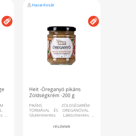
s.
étkezési só, kurkuma), fokhagyma,
Hazai Kosár
t.
olaj, ivóvíz, chilipor, lestyán,
zó
cukor, ételecet, étkezési só,
tartósítószer (nátrium benzoát). A
termék mustármagot is
felhasználó üzemben készült.
Nettó tömeg: 200 G. Gyártó: Heit
Tradició Kft Létavértes
ge
Heit -Öreganyó pikáns
Zöldségkrém -200 g
M
PIKÁNS ZÖLDSÉGKRÉM
L.
TORMÁVAL ÉS OREGÁNÓVAL.
s.
Gluténmentes. Laktózmentes.
G.
Vegán. Hőkezelt. Nettó tömeg:
ia
200 G. Torma, chili, fokhagyma,
ív
mustármag és fűszerek keveréke
y,
adja az egyedülálló ízvilágot.