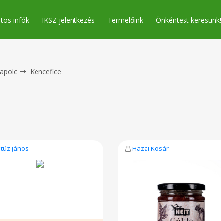
tos infók
IKSZ jelentkezés
Termelőink
Önkéntest keresünk!
apolc
Kencefice
túz János
Hazai Kosár