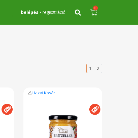
0
belépés
/ regisztráció
1
2
Hazai Kosár