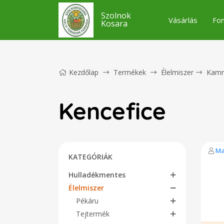
Szolnok
Vásárlás
Fon
Kosara
Kezdőlap
Termékek
Élelmiszer
Kamr
Kencefice
Ma
KATEGÓRIÁK
Hulladékmentes
Élelmiszer
Pékáru
Tejtermék