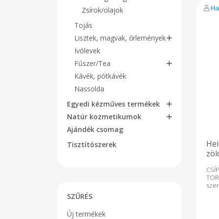
Ha
Zsírok/olajok
Tojás
Lisztek, magvak, őrlemények
Ivólevek
Fűszer/Tea
Kávék, pótkávék
Nassolda
Egyedi kézműves termékek
Natúr kozmetikumok
Ajándék csomag
Hei
Tisztítószerek
zöl
CS
TOR
szer
term
SZŰRÉS
ízek
fok
Új termékek
kom