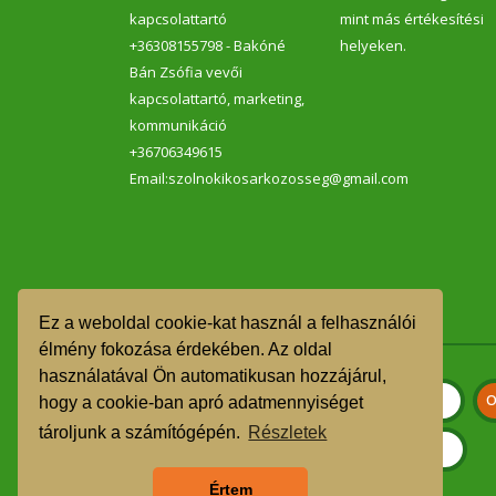
kapcsolattartó
mint más értékesítési
+36308155798 - Bakóné
helyeken.
Bán Zsófia vevői
kapcsolattartó, marketing,
kommunikáció
+36706349615
Email:szolnokikosarkozosseg@gmail.com
Ez a weboldal cookie-kat használ a felhasználói
élmény fokozása érdekében. Az oldal
használatával Ön automatikusan hozzájárul,
hogy a cookie-ban apró adatmennyiséget
tároljunk a számítógépén.
Részletek
Értem
Szeretnék feliratkozni a hírlevélre.