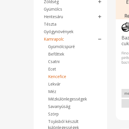
Zöldség
E
Gyümölcs
R
Hentesáru
Tészta
Gyógynövények
Baz
Kamrapolc
cuk
Gyümölcspüré
Fin
Befőttek
pir
Csatni
ba
Hők
Ecet
Össz
par
Kencefice
zel
Lekvár
tar
fogy
Méz
tar
Mézkülönlegességek
pára
elő
Savanyúság
Kisz
Szörp
Tojásból készült
különlegességek