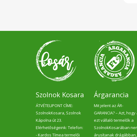
Öss
par
mé
éte
étke
étel
tart
Glu
Hők
Gyá
Léta
Szolnok Kosara
Árgarancia
ÁTVÉTELIPONT CÍME:
Mit jelent az ÁR-
SzolnokKosara, Szolnok
GARANCIA? – Azt, hogy
Kápolna út 23.
ezt vállaló termelők a
Elérhetőségeink: Telefon:
SzolnokKosarában ne
- Kardos Tímea termelői
árusítanak drágábban,