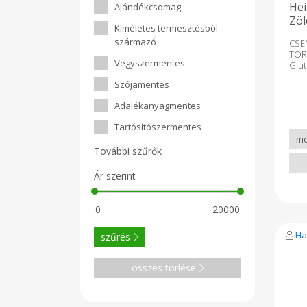
Hei
Ajándékcsomag
Zöl
Kíméletes termesztésből
származó
CS
TO
Vegyszermentes
Glu
Veg
Szójamentes
fok
fűs
Adalékanyagmentes
már
Bár
Tartósítószermentes
fin
virs
További szűrők
cs
tor
mi
Ár szerint
nél
Ös
(21
éte
étke
Ha
szűrés
ivó
étk
oreg
összes törlése
ben
fel
Nett
Trad