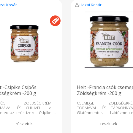
1,6g, Rost : 2,8g Gluténmente
zai Kosár
Hazai Kosár
Laktózmentes. Vegán. Hőkezel
A termék zellert is feldolgo
üzemben készült.
t -Csipike Csípős
Heit -Francia csók cseme
dségkrém -200 g
Zöldségkrém -200 g
ÍPŐS ZÖLDSÉGKRÉM
CSEMEGE ZÖLDSÉGKRÉ
MÁVAL ÉS CHILIVEL. Ha
TORMÁVAL ÉS TÁRKONNYA
eted az erős ízeket Csipike
Gluténmentes. Laktózmente
ékünk különleges és intenzív
Hőkezelt. Nettó tömeg: 200 
kel kápráztat majd el. Chili,
Élvezd a kifinomult ízeket Franc
hagyma és torma egyedülálló
Csók tormakrémünkkel. Exkluz
binációja került ebbe a
ízélményt nyújt a francia tárkon