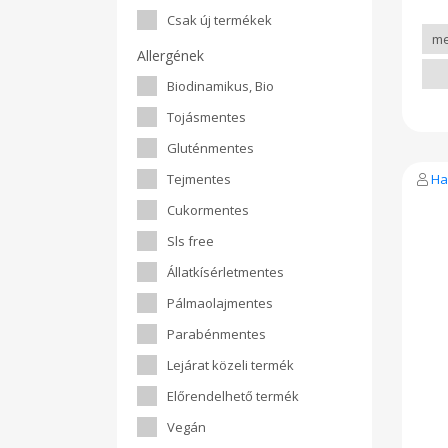
kr
Csak új termékek
fűs
kré
Allergének
mus
Ba
Biodinamikus, Bio
kie
hamb
Tojásmentes
vel
(2
Gluténmentes
éte
étk
Tejmentes
Ha
chil
éte
Cukormentes
só
oreg
Sls free
ben
Lak
Állatkísérletmentes
A te
üze
Pálmaolajmentes
200 
Léta
Parabénmentes
Lejárat közeli termék
Előrendelhető termék
Vegán