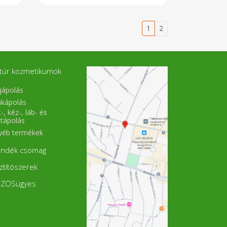
nk
immunrendszer normál
en
működéséhez, a normál fogazat
-3
fenntartásához, a sejtek oxidatív
kű
stresszel szembeni védelméhez,
1
2
 A
az idegrendszer normál
n,
működéséhez, a fáradtság és a
n,
kifáradás csökkentéséhez, a
n,
normál pszichológiai funkció
az
fenntartásához, a normál
túr kozmetikumok
ál
izomműködéshez, részt vesz a
at
normál energiatermelő
jápolás
ív
anyagcsere-folyamatokban, a
z,
normál csontozat
akápolás
ál
fenntartásában, szerepet játszik
-, kéz-, láb- és
 a
a sejtosztódásban. (*lásd.
stápolás
 a
mikroelem - vitamin táblázat)
ió
Átlagos tápérték 100g termékben
yéb termékek
ál
Energia 657kJ/157kcal Zsír 11 g -
 a
amelyből telített zsírsavak 1,3 g
ándék csomag
lő
egyszeresen telítetlen zsírsavak
 a
1,6 g többszörösen telítetlen
sztítószerek
t
zsírsavak 8,1 g Szénhidrát 0,3 g -
ik
amelyből cukor 0,3 g Rost 0,5 g
ZÖSügyes
d.
Fehérje 8,3 g Só 1,0 g
t)
Mikroelemek 100 g termékben
en
100 g NRV NRV % / 100g Vas (mg)
 -
3,7 14 27% Magnézium (mg) 188
 g
375 50% Foszfor (mg) 417 700