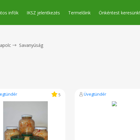
tos infók
IKSZ jelentkezés
Termelőink
Önkéntest keresünk!
apolc
Savanyúság
egtündér
Üvegtündér
5