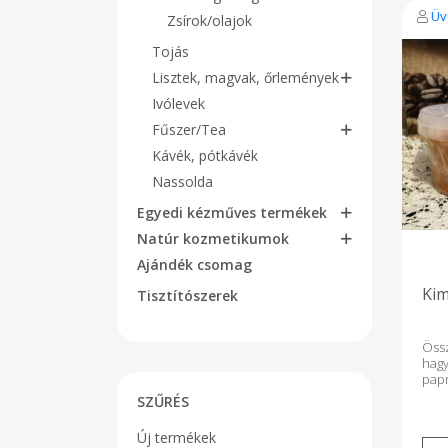
Üv
Zsírok/olajok
Tojás
Lisztek, magvak, őrlemények
Ivólevek
Fűszer/Tea
Kávék, pótkávék
Nassolda
Egyedi kézműves termékek
Natúr kozmetikumok
Ajándék csomag
Kim
Tisztítószerek
Össz
hag
pa
TA
SZŰRÉS
TART
Új termékek