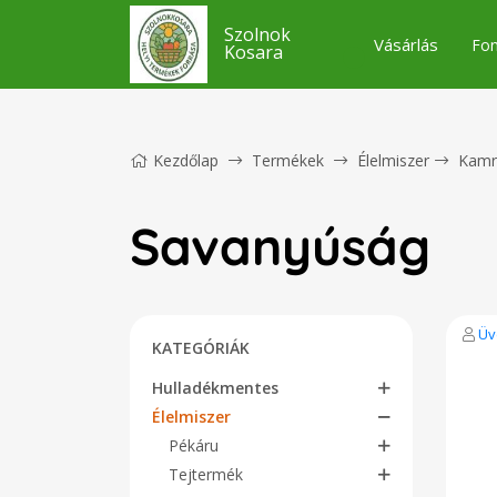
Szolnok
Vásárlás
Fon
Kosara
Kezdőlap
Termékek
Élelmiszer
Kamr
Savanyúság
Üv
KATEGÓRIÁK
Hulladékmentes
Élelmiszer
Pékáru
Tejtermék