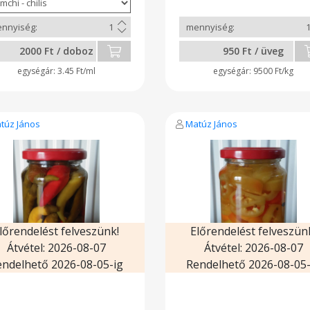
mustármag, kömény, bor
babérlevél. Szállítás mind
páratlan héten. A köztes időb
előrendelést lehet leadn
2000 Ft / doboz
950 Ft / üveg
Kiszerelés: 200 ml. Töltőtöm
100gr.
3.45 Ft/ml
9500 Ft/kg
túz János
Matúz János
lőrendelést felveszünk!
Előrendelést felveszün
Átvétel: 2026-08-07
Átvétel: 2026-08-07
endelhető 2026-08-05-ig
Rendelhető 2026-08-05-