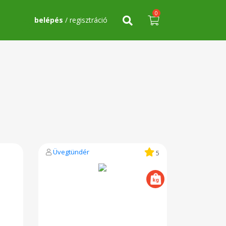
0
belépés
/ regisztráció
Üvegtündér
5