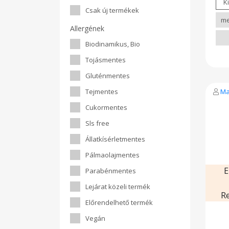
Csak új termékek
Allergének
Biodinamikus, Bio
Tojásmentes
Gluténmentes
Tejmentes
Ma
Cukormentes
Sls free
Állatkísérletmentes
Pálmaolajmentes
E
Parabénmentes
Lejárat közeli termék
R
Előrendelhető termék
Vegán