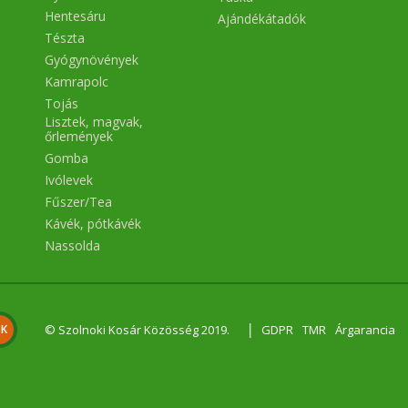
Hentesáru
Ajándékátadók
Tészta
Gyógynövények
Kamrapolc
Tojás
Lisztek, magvak,
őrlemények
Gomba
Ivólevek
Fűszer/Tea
Kávék, pótkávék
Nassolda
|
© Szolnoki Kosár Közösség 2019.
GDPR
TMR
Árgarancia