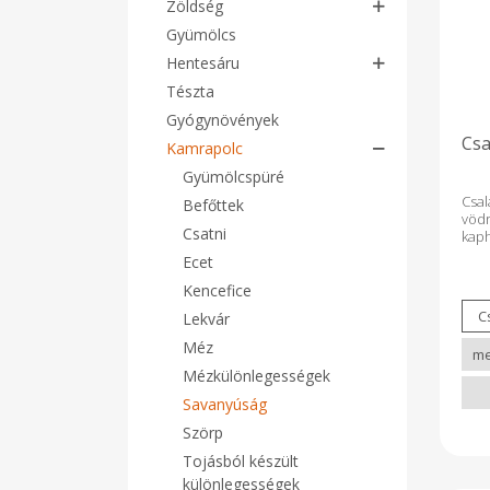
Zöldség
Gyümölcs
Hentesáru
Tészta
Gyógynövények
Cs
Kamrapolc
Gyümölcspüré
Csa
Befőttek
vödr
Csatni
kap
vál
Ecet
kápo
só
Kencefice
ben
Lekvár
Méz
Mézkülönlegességek
Savanyúság
Szörp
Tojásból készült
különlegességek