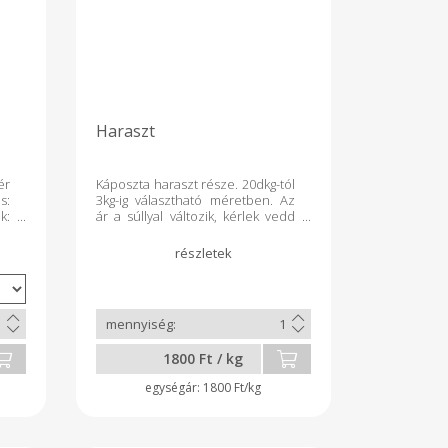
Haraszt
ér
Káposzta haraszt része. 20dkg-tól
s:
3kg-ig választható méretben. Az
k:
ár a súllyal változik, kérlek vedd
a-
figyelembe.
1800 Ft / kg
1800 Ft/kg