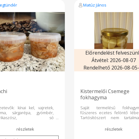
egtündér
Matúz János
Előrendelést felveszün
Átvétel: 2026-08-07
Rendelhető 2026-08-05-
chi
Kistermelői Csemege
fokhagyma
etevők: kínai kel, vajretek,
Saját termelésű fokhagy
yma, sárgarépa, gyömbér,
fűszeres ecetes felöntő lébe
prikaszósz, só
Tartósítószert nem tartalma
RTÓSÍTÓSZERT NEM
Felbontás után hűtőben tartan
ALMAZ!!! 1 doboz 580 ml
és 1 héten belül elfogyasztand
Összetétel: fokhagyma, ivóví
ételecet, só cukor, koriande