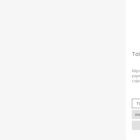
Töl
Ká
pap
csí
es 
papr
víz,