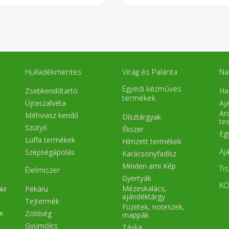
Hulladékmentes
Virág és Palánta
Na
Egyedi kézműves
Zsebkendőtartó
Ha
termékek
Újraszalvéta
Aj
Arc
Méhviasz kendő
Dísztárgyak
te
Szütyő
Ékszer
Eg
Luffa termékek
Hímzett termékek
Aj
Szépségápolás
Karácsonyfadísz
Minden ami Kép
Ti
Élelmiszer
Gyertyák
KÖ
Mézeskalács,
Pékáru
 az
ajándéktárgy
Tejtermék
Füzetek, noteszek,
Zöldség
m
mappák
Gyümölcs
Táska