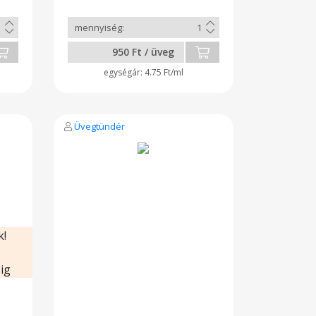
s,
só cukor, koriander, mustármag,
en
kömény, bors, babérlevél.
en
Szállítás minden páratlan héten.
i.
A köztes időben előrendelést
950 Ft / üveg
eg
lehet leadni.
4.75 Ft/ml
Üvegtündér
k!
ig