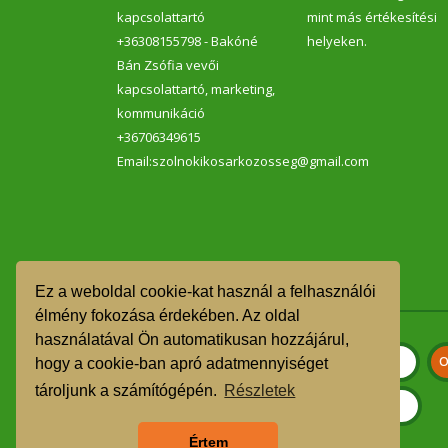
kapcsolattartó
mint más értékesítési
+36308155798 - Bakóné
helyeken.
Bán Zsófia vevői
kapcsolattartó, marketing,
kommunikáció
+36706349615
Email:szolnokikosarkozosseg@gmail.com
Ez a weboldal cookie-kat használ a felhasználói
élmény fokozása érdekében. Az oldal
használatával Ön automatikusan hozzájárul,
hogy a cookie-ban apró adatmennyiséget
tároljunk a számítógépén.
Részletek
Értem
Szeretnék feliratkozni a hírlevélre.