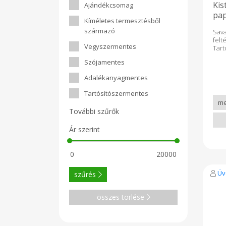
Kis
Ajándékcsomag
pap
Kíméletes termesztésből
származó
Sav
fel
Vegyszermentes
Tar
Hők
Szójamentes
Fe
tar
Adalékanyagmentes
elf
egé
Tartósítószermentes
ecet
pára
További szűrők
elő
Kisz
Ár szerint
Üv
szűrés
összes törlése