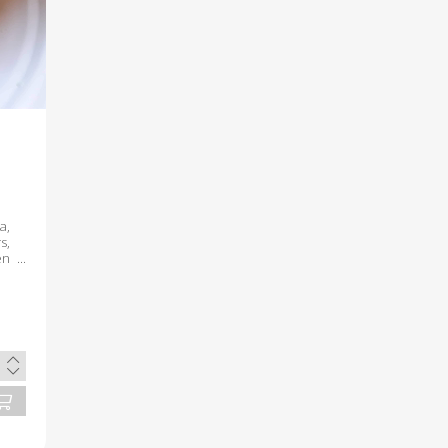
,
s,
én