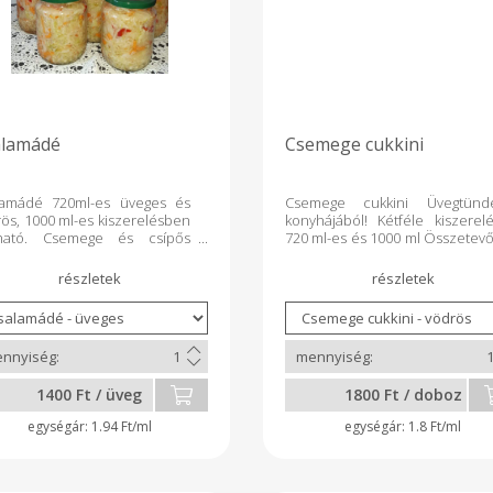
alamádé
Csemege cukkini
lamádé 720ml-es üveges és
Csemege cukkini Üvegtünd
ös, 1000 ml-es kiszerelésben
konyhájából! Kétféle kiszerelé
ható. Csemege és csípős
720 ml-es és 1000 ml Összetevő
tozatokban! Összetevők:
cukkini, cukor, só, ecet, víz, n
szta,hagyma,sárgarépa,paprika,
benzoát, borkén.
, cukor, ecet, na-
zoát, borkén
1400 Ft / üveg
1800 Ft / doboz
1.94 Ft/ml
1.8 Ft/ml