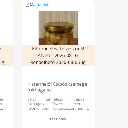
Matúz János
k!
Előrendelést felveszünk!
Átvétel: 2026-08-07
ig
Rendelhető 2026-08-05-ig
Kistermelői Csípős csemege
fokhagyma
ma
Saját termelésű csípős
n.
fokhagyma fűszeres ecetes
z.
felöntő lében. Tartósítószert nem
dó
tartalmaz. Felbontás után
ó.
hűtőben tartandó és 1 héten
z,
belül elfogyasztandó. Összetétel:
r,
fokhagyma, chili, ivóvíz ételecet,