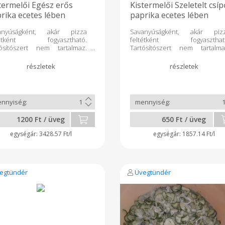
termelői Egész erős
Kistermelői Szeletelt csí
rika ecetes lében
paprika ecetes lében
anyúságként, akár pizza
Savanyúságként, akár piz
tétként fogyasztható.
feltétként fogyaszthat
tósítószert nem tartalmaz.
Tartósítószert nem tartalma
ezeléssel tartósított.
Hőkezeléssel tartósítot
lbontás után hűtőben
Felbontás után hűtőb
tandó, egy héten belül
tartandó, egy héten bel
ogyasztandó. Összetétel:
elfogyasztandó. Összetéte
sz erős paprika, cukor, só,
szeletelt csípős paprika, cuko
, fűszerek. Szállítás minden
só, ecet, fűszerek. Szállít
tlan héten. A köztes időben
minden páratlan héten. A közt
rendelést lehet leadni.
időben előrendelést leh
1200 Ft / üveg
650 Ft / üveg
erelés: 350 ml.
leadni. Kiszerelés: 350 ml.
3428.57 Ft/l
1857.14 Ft/l
egtündér
Üvegtündér