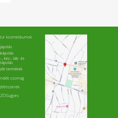
túr kozmetikumok
jápolás
akápolás
-, kéz-, láb- és
stápolás
yéb termékek
ándék csomag
sztítószerek
ZÖSügyes