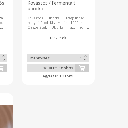
pős
Kovászos / Fermentált
uborka
za
Kovászos uborka Üvegtündér
ó.
konyhájából Kiszerelés: 1000 ml
z.
Összetétel: Uborka, víz, só,
t.
torma, kapor, fokhagyma
en
ül
l:
r,
ás
es
et
1800 Ft / doboz
1.8 Ft/ml