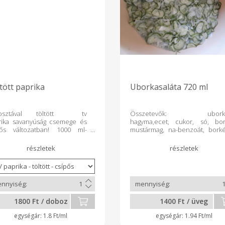
tött paprika
Uborkasaláta 720 ml
posztával töltött tv
Összetevők: uborka
rika savanyúság csemege és
hagyma,ecet, cukor, só, bor
pős változatban! 1000 ml-
mustármag, na-benzoát, bork
kiszerelésben Összetevők:
720ml/üveg
ika, káposzta, cukor, só, ecet,
 na-benzoát, borkén.
1800 Ft / doboz
1400 Ft / üveg
1.8 Ft/ml
1.94 Ft/ml