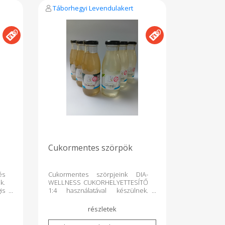
Táborhegyi Levendulakert
Cukormentes szörpök
és
Cukormentes szörpjeink DIA-
k.
WELLNESS CUKORHELYETTESÍTŐ
is
1:4 használatával készülnek.
sa
Tartósítószert nem tartalmaznak,
és
a tartósítási eljárás ugyanaz, mint
n,
a többi szörpnél: 80 Celsius fokon
 a
palackozom, 3 napig száraz