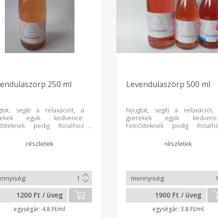
endulaszörp 250 ml
Levendulaszörp 500 ml
tat, segíti a relaxációt, a
Nyugtat, segíti a relaxációt,
rekek egyik kedvence.
gyerekek egyik kedvenc
nőtteknek pedig Roséhoz
Felnőtteknek pedig Roséh
nlom, kíváló párosítás. Egy
ajánlom, kíváló párosítás. E
ár rosé fröccsbe 2-3 cl
pohár rosé fröccsbe 2-3 
endulaszörpöt teszünk,
levendulaszörpöt teszün
sen fogyasztjuk.
hűvösen fogyasztjuk.
1200 Ft / üveg
1900 Ft / üveg
4.8 Ft/ml
3.8 Ft/ml