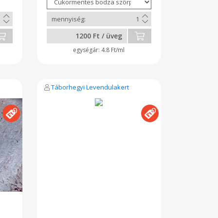
t.
dunsztban tartom. Felbontás
ás
után hűtőben tárolandó, 10
 A
napon belül elfogyasztandó!
m,
1200 Ft / üveg
bb
m,
4.8 Ft/ml
em
t,
Táborhegyi Levendulakert