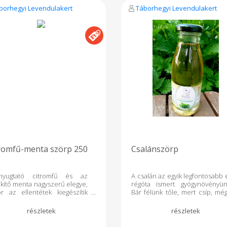
borhegyi Levendulakert
Táborhegyi Levendulakert
romfű-menta szörp 250
Csalánszörp
yugtató citromfű és az
A csalán az egyik legfontosabb 
kítő menta nagyszerű elegye,
régóta ismert gyógynövényün
r az ellentétek kiegészítik
Bár félünk tőle, mert csíp, még
ást. Tartósítószer, ízfokozó,
érdemes kipróbálni, erős hatá
nezék hozzáadása nélkül,
miatt. Vizelethajtó 
sztolással tartósítva.
méregtelenítő hatása va
zetevők: citromfű, menta,
serkenti a vérképzést, enyhíti