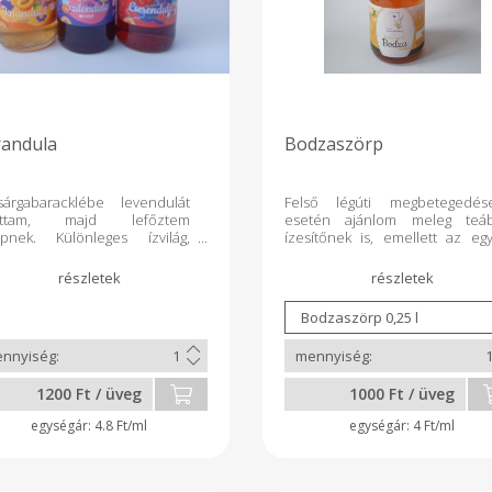
andula
Bodzaszörp
árgabaracklébe levendulát
Felső légúti megbetegedés
attam, majd lefőztem
esetén ajánlom meleg teá
rpnek. Különleges ízvilág,
ízesítőnek is, emellett az egy
tált darabszám.
igazi közönségkedvenc.
1200 Ft / üveg
1000 Ft / üveg
4.8 Ft/ml
4 Ft/ml