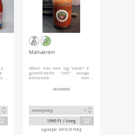
Málnakrém
 a
Miben más mint egy lekvár? A
e.
gyümölcskrém "vivő" anyaga
oz
krémesebb mint
gy
egy lekváré és egész gyümölcs
cl
kerül bele. Mag nincs benne!
k,
Mire érdemes használni?
Tejberizsre, panna cottára
öntetként, fagyira csurgatni,
natúr joghurtba vagy csak úgy
bekanalazni... Összetevők: 90%
Málna, 10% cukor, biocitrom,
1990 Ft / üveg
pektin Felbontás után hűtve
tárolandó!!
6419.35 Ft/kg