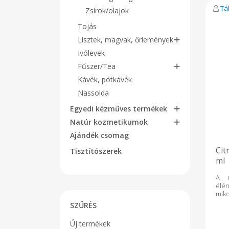
Tá
Zsírok/olajok
Tojás
Lisztek, magvak, őrlemények
Ivólevek
Fűszer/Tea
Kávék, pótkávék
Nassolda
Egyedi kézműves termékek
Natúr kozmetikumok
Ajándék csomag
Cit
Tisztítószerek
ml
A n
élén
miko
egym
SZŰRÉS
szí
dun
Új termékek
Öss