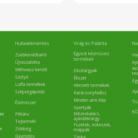
Hulladékmentes
Virág és Palánta
Na
Egyedi kézműves
Zsebkendőtartó
Ha
termékek
Újraszalvéta
Aj
Arc
Méhviasz kendő
Dísztárgyak
te
Szütyő
Ékszer
Eg
Luffa termékek
Hímzett termékek
Aj
Szépségápolás
Karácsonyfadísz
Minden ami Kép
Ti
Élelmiszer
Gyertyák
KÖ
Mézeskalács,
Pékáru
 az
ajándéktárgy
Tejtermék
Füzetek, noteszek,
Zöldség
m
mappák
Gyümölcs
Táska