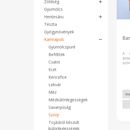
Zöldség
Gyümölcs
Hentesáru
Tészta
Gyógynövények
Bar
Kamrapolc
Gyümölcspüré
A s
Befőttek
ázt
Csatni
szö
limi
Ecet
Kencefice
Lekvár
Méz
Mézkülönlegességek
Savanyúság
Szörp
Tojásból készült
különlegességek