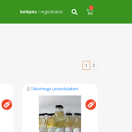
0
belépés
/ regisztráció
1
2
Táborhegyi Levendulakert