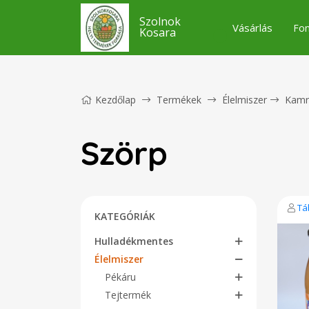
Szolnok
Vásárlás
Fon
Kosara
Kezdőlap
Termékek
Élelmiszer
Kamr
Szörp
Tá
KATEGÓRIÁK
Hulladékmentes
Élelmiszer
Pékáru
Tejtermék