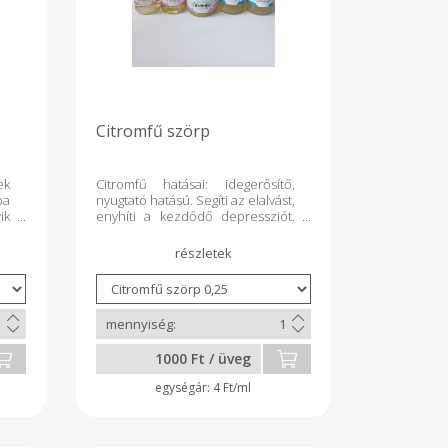
Citromfű szörp
ek
Citromfű hatásai: idegerősítő,
ba
nyugtató hatású. Segíti az elalvást,
ik
enyhíti a kezdődő depressziót.
Serkenti a máj működését,
emésztésjavító, puffadásgátló.
1000 Ft / üveg
4 Ft/ml