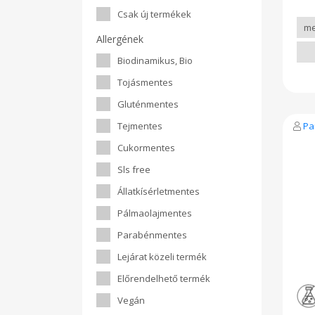
cuko
Csak új termékek
Allergének
Biodinamikus, Bio
Tojásmentes
Gluténmentes
Tejmentes
Pa
Cukormentes
Sls free
Állatkísérletmentes
Pálmaolajmentes
Parabénmentes
Lejárat közeli termék
Előrendelhető termék
Vegán