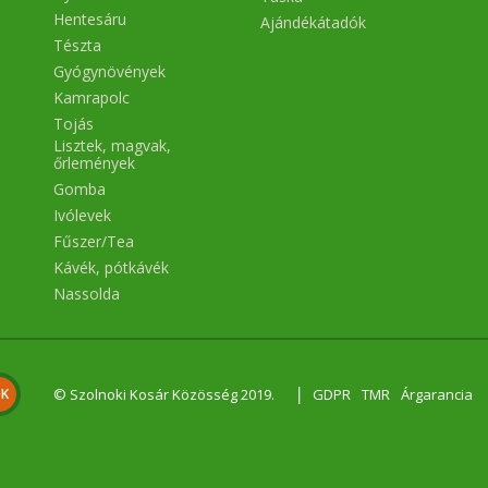
Hentesáru
Ajándékátadók
Tészta
Gyógynövények
Kamrapolc
Tojás
Lisztek, magvak,
őrlemények
Gomba
Ivólevek
Fűszer/Tea
Kávék, pótkávék
Nassolda
|
© Szolnoki Kosár Közösség 2019.
GDPR
TMR
Árgarancia