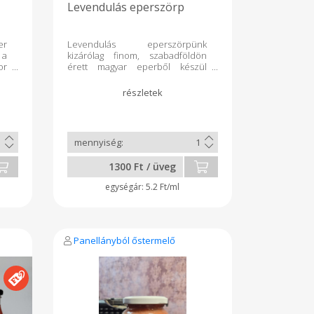
Levendulás eperszörp
er
Levendulás eperszörpünk
 a
kizárólag finom, szabadföldön
or
érett magyar eperből készül
ás
cukor és citromsav
hozzáadásával. Tartósítószert,
szinezéket nem tartalmaz, ahogy
egyik termékünk sem. Felbontás
után hűtőben tárolandó.
1300 Ft / üveg
5.2 Ft/ml
Panellányból őstermelő