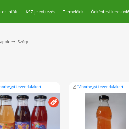
tos infók
IKSZ jelentkezés
Termelőink
Önkéntest keresünk!
apolc
Szörp
borhegyi Levendulakert
Táborhegyi Levendulakert