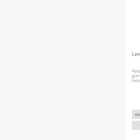
Lev
Nyug
gye
Fel
ajá
poh
lev
hűvö