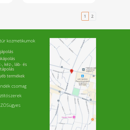
1
2
túr kozmetikumok
jápolás
akápolás
-, kéz-, láb- és
stápolás
yéb termékek
ándék csomag
sztítószerek
ZÖSügyes