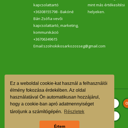
kapcsolattartó
mint más értékesítési
+36308155798 - Bakóné
helyeken.
Bán Zsófia vevői
kapcsolattartó, marketing,
kommunikáció
+36706349615
Email:szolnokikosarkozosseg@gmail.com
Ez a weboldal cookie-kat használ a felhasználói
élmény fokozása érdekében. Az oldal
használatával Ön automatikusan hozzájárul,
hogy a cookie-ban apró adatmennyiséget
tároljunk a számítógépén.
Részletek
Értem
Szeretnék feliratkozni a hírlevélre.