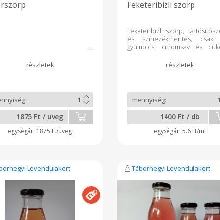
rszörp
Feketeribizli szörp
Feketeribizli szörp, tartósítósz
és színezékmentes, csak
gyümölcs, citromsav és cuk
hozzáadásával készült. Felbont
után hűtőben tárolandó!
1875 Ft / üveg
1400 Ft / db
1875 Ft/üveg
5.6 Ft/ml
borhegyi Levendulakert
Táborhegyi Levendulakert