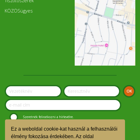
Tisztítószerek
KÖZÖSügyes
Szeretnék feliratkozni a hírlevélre.
Ez a weboldal cookie-kat használ a felhasználói
© Szolnoki Kosár Közösség 2019.
élmény fokozása érdekében. Az oldal