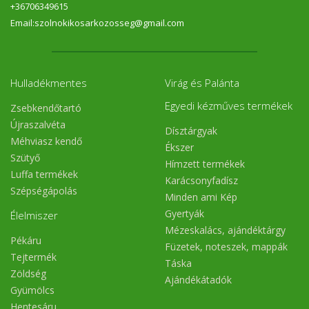
+36706349615
Email:szolnokikosarkozosseg@gmail.com
Hulladékmentes
Virág és Palánta
Egyedi kézműves termékek
Zsebkendőtartó
Újraszalvéta
Dísztárgyak
Méhviasz kendő
Ékszer
Szütyő
Hímzett termékek
Luffa termékek
Karácsonyfadísz
Szépségápolás
Minden ami Kép
Gyertyák
Élelmiszer
Mézeskalács, ajándéktárgy
Pékáru
Füzetek, noteszek, mappák
Tejtermék
Táska
Zöldség
Ajándékátadók
Gyümölcs
Hentesáru