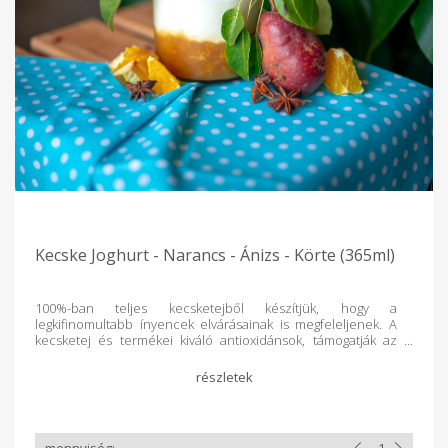
Kecske Joghurt - Narancs - Ánizs - Körte (365ml)
100%-ban teljes kecsketejből készítjük, hogy a
legkifinomultabb ínyencek elvárásainak is megfeleljenek. A
kecsketej és termékei kiváló antioxidánsok, támogatják az
egészséges sejtfejlődést, és az A-vitamin tartalmuk révén jót
tesznek a pajzsmirigy működésének. A bennük található B-
vitaminok hatékonyan hozzájárulnak az idegrendszer és az
izomzat megfelelő működéséhez. Tanyánkon, saját
legelőinken tartott kecskéink friss levegőn, nagy gonddal és
szeretettel nevelkednek, ami meghozza az eredményét a