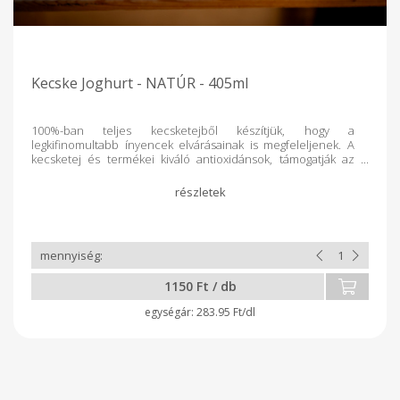
Kecske Joghurt - NATÚR - 405ml
100%-ban teljes kecsketejből készítjük, hogy a
legkifinomultabb ínyencek elvárásainak is megfeleljenek. A
kecsketej és termékei kiváló antioxidánsok, támogatják az
egészséges sejtfejlődést, és az A-vitamin tartalmuk révén jót
tesznek a pajzsmirigy működésének. A bennük található B-
vitaminok hatékonyan hozzájárulnak az idegrendszer és az
izomzat megfelelő működéséhez. Tanyánkon, saját
legelőinken tartott kecskéink friss levegőn, nagy gonddal és
szeretettel nevelkednek, ami meghozza az eredményét a
kimagasló minőségű tej formájában, amelyből joghurtjainkat
készítjük. Előállítási folyamatunk során teljes mértékben
1150 Ft / db
mellőzzük a mesterséges adalékanyagok, színezékek és
tartósítószerek használatát.
283.95 Ft/dl