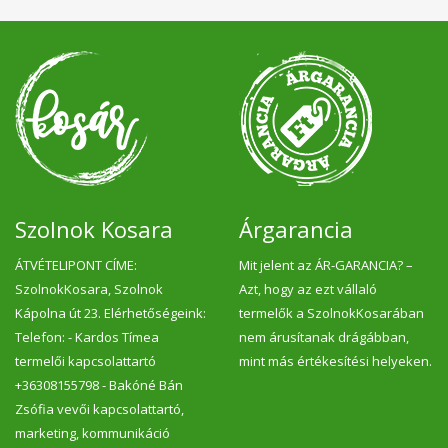
Szolnok Kosara
Árgarancia
ÁTVÉTELIPONT CÍME:
Mit jelent az ÁR-GARANCIA? –
SzolnokKosara, Szolnok
Azt, hogy az ezt vállaló
Kápolna út 23. Elérhetőségeink:
termelők a SzolnokKosarában
Telefon: - Kardos Tímea
nem árusítanak drágábban,
termelői kapcsolattartó
mint más értékesítési helyeken.
+36308155798 - Bakóné Bán
Zsófia vevői kapcsolattartó,
marketing, kommunikáció