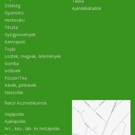
Táska
Zöldség
Ajándékátadók
Gyümölcs
Hentesáru
Tészta
Gyógynövények
Kamrapolc
Tojás
Lisztek, magvak, őrlemények
Gomba
Ivólevek
Fűszer/Tea
Kávék, pótkávék
Nassolda
Natúr kozmetikumok
Hajápolás
Ajakápolás
Arc-, kéz-, láb- és testápolás