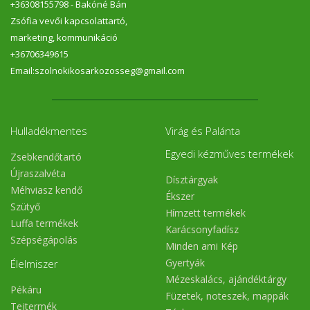
+36308155798 - Bakóné Bán
Zsófia vevői kapcsolattartó,
marketing, kommunikáció
+36706349615
Email:szolnokikosarkozosseg@gmail.com
Hulladékmentes
Virág és Palánta
Egyedi kézműves termékek
Zsebkendőtartó
Újraszalvéta
Dísztárgyak
Méhviasz kendő
Ékszer
Szütyő
Hímzett termékek
Luffa termékek
Karácsonyfadísz
Szépségápolás
Minden ami Kép
Gyertyák
Élelmiszer
Mézeskalács, ajándéktárgy
Pékáru
Füzetek, noteszek, mappák
Tejtermék