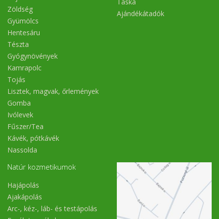
Táska
Zöldség
Ajándékátadók
Gyümölcs
Hentesáru
Tészta
Gyógynövények
Kamrapolc
Tojás
Lisztek, magvak, őrlemények
Gomba
Ivólevek
Fűszer/Tea
Kávék, pótkávék
Nassolda
Natúr kozmetikumok
Hajápolás
Ajakápolás
Arc-, kéz-, láb- és testápolás