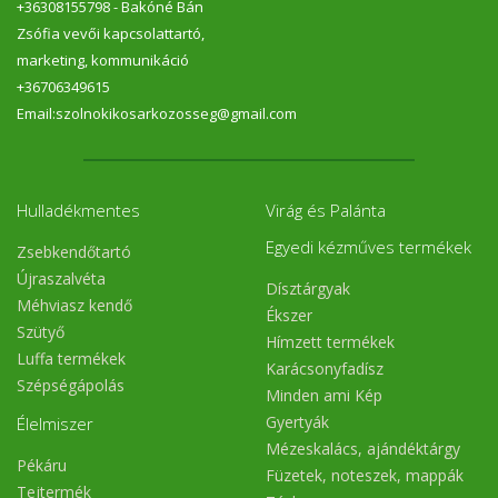
+36308155798 - Bakóné Bán
Zsófia vevői kapcsolattartó,
marketing, kommunikáció
+36706349615
Email:szolnokikosarkozosseg@gmail.com
Hulladékmentes
Virág és Palánta
Egyedi kézműves termékek
Zsebkendőtartó
Újraszalvéta
Dísztárgyak
Méhviasz kendő
Ékszer
Szütyő
Hímzett termékek
Luffa termékek
Karácsonyfadísz
Szépségápolás
Minden ami Kép
Gyertyák
Élelmiszer
Mézeskalács, ajándéktárgy
Pékáru
Füzetek, noteszek, mappák
Tejtermék