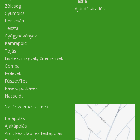
Táska
Zöldség
Ajándékátadók
Gyümölcs
Hentesáru
Tészta
Gyógynövények
Kamrapolc
Tojás
Lisztek, magvak, őrlemények
Gomba
Ivólevek
Fűszer/Tea
Kávék, pótkávék
Nassolda
Natúr kozmetikumok
Hajápolás
Ajakápolás
Arc-, kéz-, láb- és testápolás