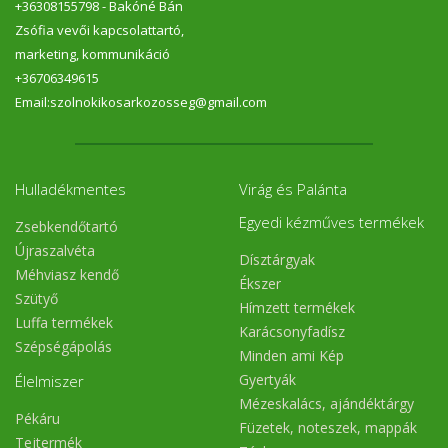
+36308155798 - Bakóné Bán
Zsófia vevői kapcsolattartó,
marketing, kommunikáció
+36706349615
Email:szolnokikosarkozosseg@gmail.com
Hulladékmentes
Virág és Palánta
Egyedi kézműves termékek
Zsebkendőtartó
Újraszalvéta
Dísztárgyak
Méhviasz kendő
Ékszer
Szütyő
Hímzett termékek
Luffa termékek
Karácsonyfadísz
Szépségápolás
Minden ami Kép
Gyertyák
Élelmiszer
Mézeskalács, ajándéktárgy
Pékáru
Füzetek, noteszek, mappák
Tejtermék