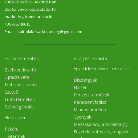
+36308155798 - Bakóné Bán
Zsófia vevői kapcsolattartó,
marketing, kommunikáció
+36706349615
Email:szolnokikosarkozosseg@gmail.com
Hulladékmentes
Virág és Palánta
Egyedi kézműves termékek
Zsebkendőtartó
Újraszalvéta
Dísztárgyak
Méhviasz kendő
Ékszer
Szütyő
Hímzett termékek
Luffa termékek
Karácsonyfadísz
Szépségápolás
Minden ami Kép
Gyertyák
Élelmiszer
Mézeskalács, ajándéktárgy
Pékáru
Füzetek, noteszek, mappák
Tejtermék