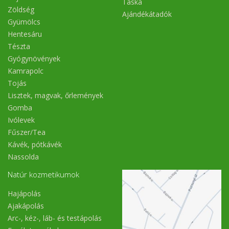
Táska
Zöldség
Ajándékátadók
Gyümölcs
Hentesáru
Tészta
Gyógynövények
Kamrapolc
Tojás
Lisztek, magvak, őrlemények
Gomba
Ivólevek
Fűszer/Tea
Kávék, pótkávék
Nassolda
Natúr kozmetikumok
Hajápolás
Ajakápolás
Arc-, kéz-, láb- és testápolás