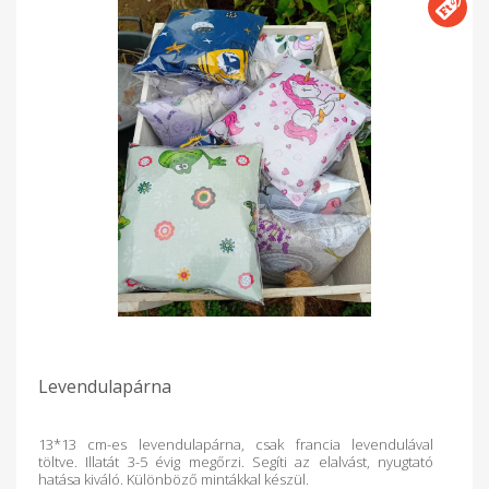
Levendulapárna
13*13 cm-es levendulapárna, csak francia levendulával
töltve. Illatát 3-5 évig megőrzi. Segíti az elalvást, nyugtató
hatása kiváló. Különböző mintákkal készül.