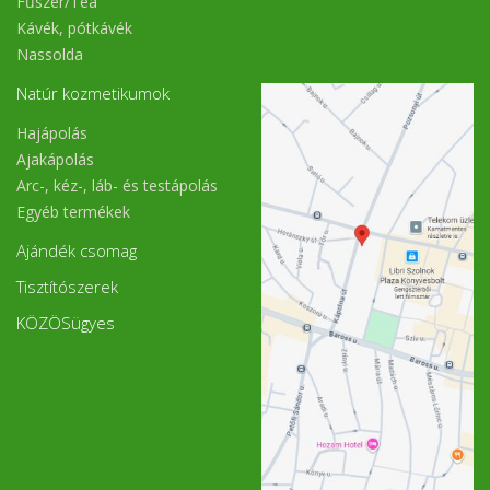
Fűszer/Tea
Kávék, pótkávék
Nassolda
Natúr kozmetikumok
Hajápolás
Ajakápolás
Arc-, kéz-, láb- és testápolás
Egyéb termékek
Ajándék csomag
Tisztítószerek
KÖZÖSügyes