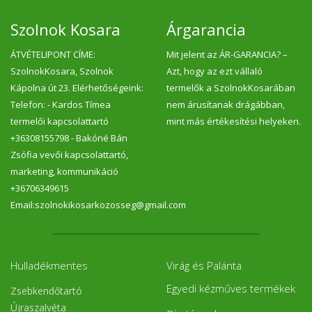
Szolnok Kosara
Árgarancia
ÁTVÉTELIPONT CÍME:
Mit jelent az ÁR-GARANCIA? –
SzolnokKosara, Szolnok
Azt, hogy az ezt vállaló
Kápolna út 23. Elérhetőségeink:
termelők a SzolnokKosarában
Telefon: - Kardos Tímea
nem árusítanak drágábban,
termelői kapcsolattartó
mint más értékesítési helyeken.
+36308155798 - Bakóné Bán
Zsófia vevői kapcsolattartó,
marketing, kommunikáció
+36706349615
Email:szolnokikosarkozosseg@gmail.com
Hulladékmentes
Virág és Palánta
Egyedi kézműves termékek
Zsebkendőtartó
Újraszalvéta