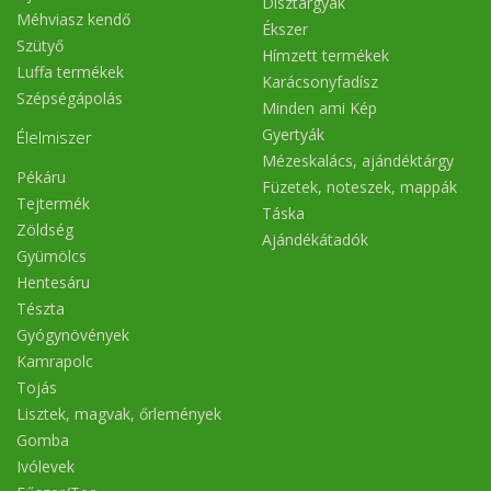
Dísztárgyak
Méhviasz kendő
Ékszer
Szütyő
Hímzett termékek
Luffa termékek
Karácsonyfadísz
Szépségápolás
Minden ami Kép
Gyertyák
Élelmiszer
Mézeskalács, ajándéktárgy
Pékáru
Füzetek, noteszek, mappák
Tejtermék
Táska
Zöldség
Ajándékátadók
Gyümölcs
Hentesáru
Tészta
Gyógynövények
Kamrapolc
Tojás
Lisztek, magvak, őrlemények
Gomba
Ivólevek