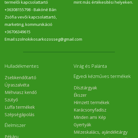
termelői kapcsolattartó
mint más értékesítési helyeken.
+36308155798 - Bakóné Bán
Zsófia vevői kapcsolattartó,
marketing, kommunikáció
+36706349615
Email:szolnokikosarkozosseg@gmail.com
Hulladékmentes
Virág és Palánta
Egyedi kézműves termékek
Zsebkendőtartó
Újraszalvéta
Dísztárgyak
Méhviasz kendő
Ékszer
Szütyő
Hímzett termékek
Luffa termékek
Karácsonyfadísz
Szépségápolás
Minden ami Kép
Gyertyák
Élelmiszer
Mézeskalács, ajándéktárgy
Pékáru