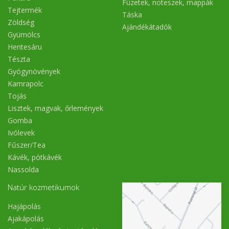
Füzetek, noteszek, mappák
Tejtermék
Táska
Zöldség
Ajándékátadók
Gyümölcs
Hentesáru
Tészta
Gyógynövények
Kamrapolc
Tojás
Lisztek, magvak, őrlemények
Gomba
Ivólevek
Fűszer/Tea
Kávék, pótkávék
Nassolda
Natúr kozmetikumok
Hajápolás
Ajakápolás