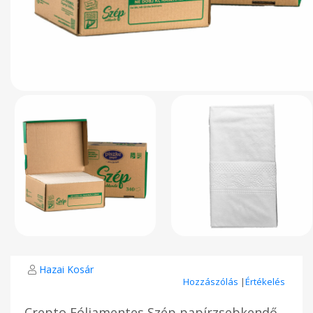
Hazai Kosár
Hozzászólás
|
Értékelés
Crepto Fóliamentes Szép papírzsebkendő