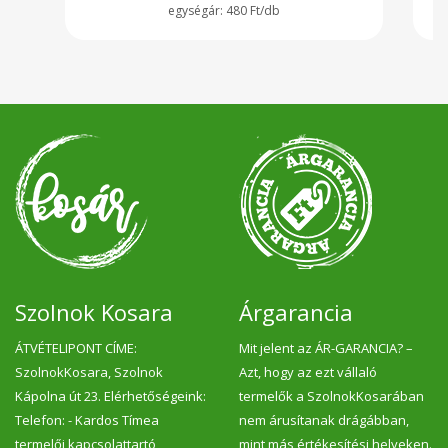
480 Ft/db
Szolnok Kosara
Árgarancia
ÁTVÉTELIPONT CÍME:
Mit jelent az ÁR-GARANCIA? –
SzolnokKosara, Szolnok
Azt, hogy az ezt vállaló
Kápolna út 23. Elérhetőségeink:
termelők a SzolnokKosarában
Telefon: - Kardos Tímea
nem árusítanak drágábban,
termelői kapcsolattartó
mint más értékesítési helyeken.