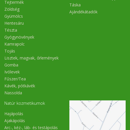
Tejtermék
Táska
Zöldség
Ajándékátadók
Gyümölcs
Hentesáru
Tészta
Gyógynövények
Kamrapolc
Tojás
Lisztek, magvak, őrlemények
Gomba
Ivólevek
Fűszer/Tea
Kávék, pótkávék
Nassolda
Natúr kozmetikumok
Hajápolás
Ajakápolás
Arc-, kéz-, láb- és testápolás