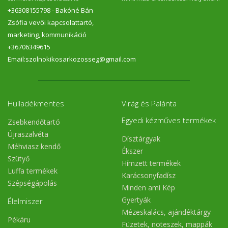
+36308155798 - Bakóné Bán
Zsófia vevői kapcsolattartó,
marketing, kommunikáció
+36706349615
Email:szolnokikosarkozosseg@gmail.com
Hulladékmentes
Virág és Palánta
Egyedi kézműves termékek
Zsebkendőtartó
Újraszalvéta
Dísztárgyak
Méhviasz kendő
Ékszer
Szütyő
Hímzett termékek
Luffa termékek
Karácsonyfadísz
Szépségápolás
Minden ami Kép
Gyertyák
Élelmiszer
Mézeskalács, ajándéktárgy
Pékáru
Füzetek, noteszek, mappák