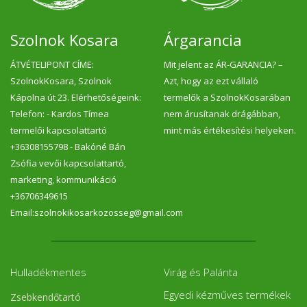
Csinta kíváló kiegészítője a gyermekek
má
tízóraijának, uzsonnájának. Emellett a
pa
felnőttek is felfedezték, mint ínycsiklandó
te
napközbeni snack-et. Megajandékozhatod
de
Szolnok Kosara
Árgarancia
vele magadat vagy másokat. Egy új
be
lehetőség, ami színesíti a palettát a
su
ÁTVÉTELIPONT CÍME:
Mit jelent az ÁR-GARANCIA? –
tudatos, egészséges táplálkozás terén.
t
Használhatod különleges ételek,
ké
SzolnokKosara, Szolnok
Azt, hogy az ezt vállaló
desszertek alapanyagaként. Lehet pl.
Ma
Kápolna út 23. Elérhetőségeink:
termelők a SzolnokKosarában
belőle gluténmentes beiglit, gyümölcs
sushit, vagy karamellizált gyümölcsbe
Telefon: - Kardos Tímea
nem árusítanak drágábban,
tekert olvasztott kecskesajtot is
termelői kapcsolattartó
mint más értékesítési helyeken.
készíteni....Hmm? Gyártó: Aloha Kft. Pomáz,
Magyarország
+36308155798 - Bakóné Bán
Zsófia vevői kapcsolattartó,
marketing, kommunikáció
+36706349615
Email:szolnokikosarkozosseg@gmail.com
Hulladékmentes
Virág és Palánta
Egyedi kézműves termékek
Zsebkendőtartó