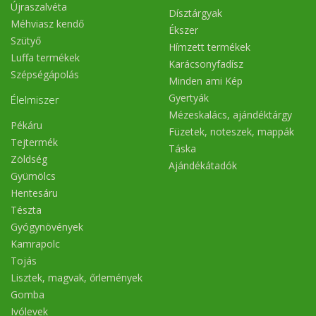
Újraszalvéta
Dísztárgyak
Méhviasz kendő
Ékszer
Szütyő
Hímzett termékek
Luffa termékek
Karácsonyfadísz
Szépségápolás
Minden ami Kép
Gyertyák
Élelmiszer
Mézeskalács, ajándéktárgy
Pékáru
Füzetek, noteszek, mappák
Tejtermék
Táska
Zöldség
Ajándékátadók
Gyümölcs
Hentesáru
Tészta
Gyógynövények
Kamrapolc
Tojás
Lisztek, magvak, őrlemények
Gomba
Ivólevek