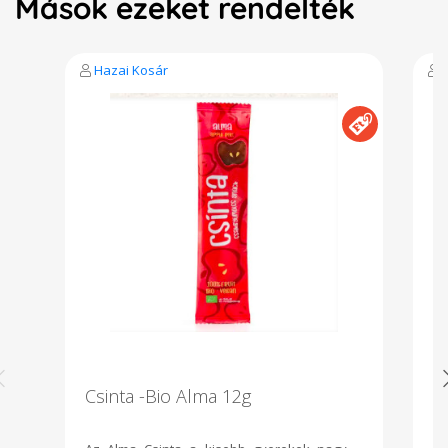
Mások ezeket rendelték
Hazai Kosár
Csinta -Bio Alma 12g
C