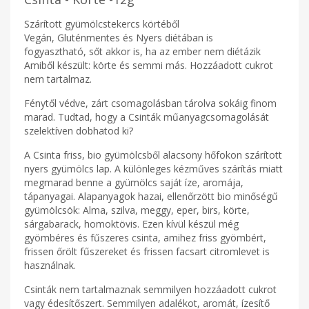
Szárított gyümölcstekercs körtéből
Vegán, Gluténmentes és Nyers diétában is
fogyasztható, sőt akkor is, ha az ember nem diétázik
Amiből készült: körte és semmi más. Hozzáadott cukrot
nem tartalmaz.
Fénytől védve, zárt csomagolásban tárolva sokáig finom
marad. Tudtad, hogy a Csinták műanyagcsomagolását
szelektíven dobhatod ki?
A Csinta friss, bio gyümölcsből alacsony hőfokon szárított
nyers gyümölcs lap. A különleges kézműves szárítás miatt
megmarad benne a gyümölcs saját íze, aromája,
tápanyagai. Alapanyagok hazai, ellenőrzött bio minőségű
gyümölcsök: Alma, szilva, meggy, eper, birs, körte,
sárgabarack, homoktövis. Ezen kívül készül még
gyömbéres és fűszeres csinta, amihez friss gyömbért,
frissen őrölt fűszereket és frissen facsart citromlevet is
használnak.
Csinták nem tartalmaznak semmilyen hozzáadott cukrot
vagy édesítőszert. Semmilyen adalékot, aromát, ízesítő