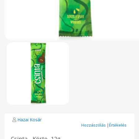
Hazai Kosár
Hozzászólás
|
Értékelés
Csinta - Körte -12g