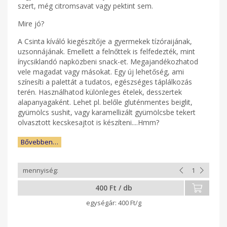
szert, még citromsavat vagy pektint sem.
Mire jó?
A Csinta kíváló kiegészítője a gyermekek tízóraijának,
uzsonnájának. Emellett a felnőttek is felfedezték, mint
ínycsiklandó napközbeni snack-et. Megajandékozhatod
vele magadat vagy másokat. Egy új lehetőség, ami
színesíti a palettát a tudatos, egészséges táplálkozás
terén. Használhatod különleges ételek, desszertek
alapanyagaként. Lehet pl. belőle gluténmentes beiglit,
gyümölcs sushit, vagy karamellizált gyümölcsbe tekert
olvasztott kecskesajtot is készíteni....Hmm?
Bővebben…
400 Ft / db
400 Ft/g