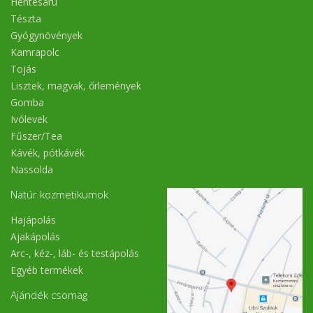
Hentesáru
Tészta
Gyógynövények
Kamrapolc
Tojás
Lisztek, magvak, őrlemények
Gomba
Ivólevek
Fűszer/Tea
Kávék, pótkávék
Nassolda
Natúr kozmetikumok
Hajápolás
Ajakápolás
Arc-, kéz-, láb- és testápolás
Egyéb termékek
Ajándék csomag