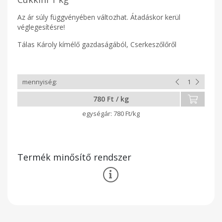
Az ár súly függvényében változhat. Átadáskor kerül
véglegesítésre!
Tálas Károly kímélő gazdaságából, Cserkeszőlőről
780 Ft / kg
780 Ft/kg
Termék minősítő rendszer