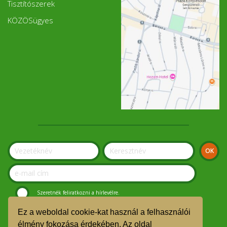
Tisztítószerek
KÖZÖSügyes
Szeretnék feliratkozni a hírlevélre.
Ez a weboldal cookie-kat használ a felhasználói
© Szolnoki Kosár Közösség 2019.
élmény fokozása érdekében. Az oldal