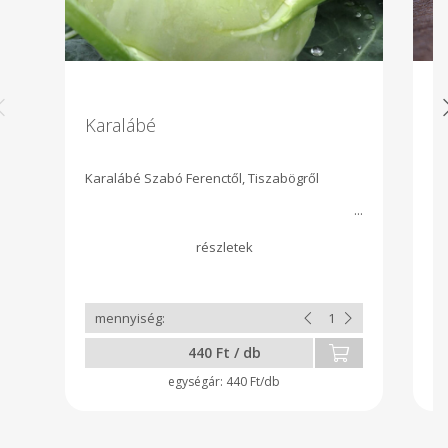
Karalábé
K
Karalábé Szabó Ferenctől, Tiszabögről
Ki
Mó
ub
440 Ft / db
440 Ft/db