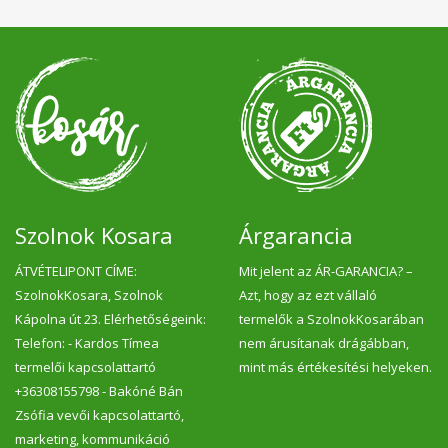
Szolnok Kosara
Árgarancia
ÁTVÉTELIPONT CÍME:
Mit jelent az ÁR-GARANCIA? –
SzolnokKosara, Szolnok
Azt, hogy az ezt vállaló
Kápolna út 23. Elérhetőségeink:
termelők a SzolnokKosarában
Telefon: - Kardos Tímea
nem árusítanak drágábban,
termelői kapcsolattartó
mint más értékesítési helyeken.
+36308155798 - Bakóné Bán
Zsófia vevői kapcsolattartó,
marketing, kommunikáció