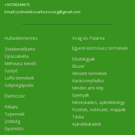
+36706349615
Email:szolnokikosarkozosseg@gmail.com
Hulladékmentes
Virág és Palánta
Egyedi kézműves termékek
Zsebkendőtartó
Újraszalvéta
Dísztárgyak
Méhviasz kendő
Ékszer
Szütyő
Hímzett termékek
Luffa termékek
Karácsonyfadísz
Szépségápolás
Minden ami Kép
Gyertyák
Élelmiszer
Mézeskalács, ajándéktárgy
Pékáru
Füzetek, noteszek, mappák
Tejtermék
Táska
Zöldség
Ajándékátadók
Gyümölcs