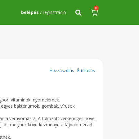
0
belépés
/ regisztráció
Hozzászólás
|
Értékelés
rágpor, vitaminok, nyomelemek.
ja egyes baktériumok, gombák, vírusok
van a vérnyomásra. A fokozott vérkeringés növeli
fejt ki, melynek következménye a fájdalomérzet
etnek.