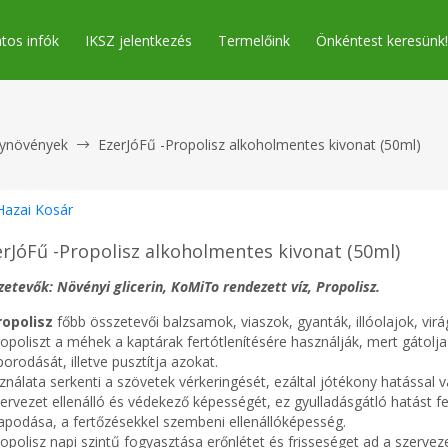
tos infók
IKSZ jelentkezés
Termelőink
Önkéntest keresünk!
ynövények
EzerJóFű -Propolisz alkoholmentes kivonat (50ml)
Hazai Kosár
erJóFű -Propolisz alkoholmentes kivonat (50ml)
zetevők: Növényi glicerin, KoMiTo rendezett víz, Propolisz.
ropolisz
főbb összetevői balzsamok, viaszok, gyanták, illóolajok, vi
ropoliszt a méhek a kaptárak fertótlenítésére használják, mert gátol
orodását, illetve pusztítja azokat.
ználata serkenti a szövetek vérkeringését, ezáltal jótékony hatással 
zervezet ellenálló és védekező képességét, ez gyulladásgátló hatást 
llapodása, a fertőzésekkel szembeni ellenállóképesség.
opolisz napi szintű fogyasztása erőnlétet és frisseséget ad a szervez