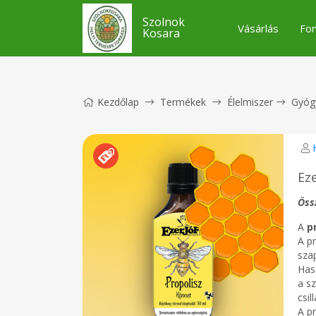
Szolnok
Vásárlás
Fon
Kosara
Kezdőlap
Termékek
Élelmiszer
Gyóg
Ez
Öss
A
p
A p
szap
Has
a s
csi
A pr