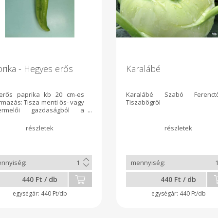
rika - Hegyes erős
Karalábé
erős paprika kb 20 cm-es
Karalábé Szabó Ferenctő
mazás: Tisza menti ős- vagy
Tiszabögről
termelői gazdaságból a
vet segítségével
440 Ft / db
440 Ft / db
440 Ft/db
440 Ft/db