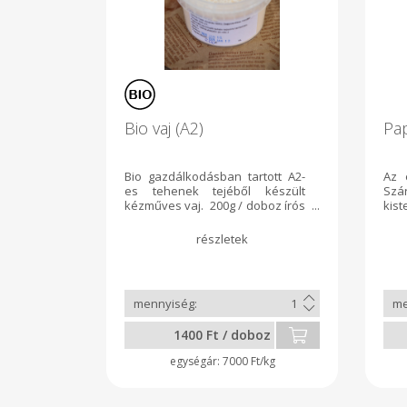
Bio vaj (A2)
Pap
Bio gazdálkodásban tartott A2-
Az 
es tehenek tejéből készült
Szár
kézműves vaj. 200g / doboz írós
kis
vajat tartalmaz. Mit jelent az A2-
Szö
es minősítés? Az A2-es tej egy
olyan különleges tejfajta, ami
csak A2-es beta-kazein fehérjét
tartalmaz,
aminek köszönhetően a tej
könnyebben emészthető az
emberi szervezet számára.
1400 Ft / doboz
Azok is megpróbálhatják
fogyasztani, akiknek korábban
7000 Ft/kg
le kellett mondaniuk a
tejtermékek fogyasztásáról.