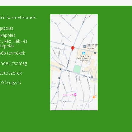
túr kozmetikumok
jápolás
akápolás
-, kéz-, láb- és
stápolás
yéb termékek
ándék csomag
sztítószerek
ZÖSügyes