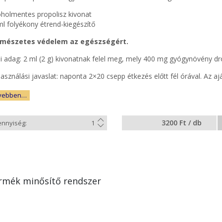
oholmentes propolisz kivonat
ml folyékony étrend-kiegészítő
mészetes védelem az egészségért.
i adag: 2 ml (2 g) kivonatnak felel meg, mely 400 mg gyógynövény dr
asználási javaslat: naponta 2×20 csepp étkezés előtt fél órával. Az aj
vebben…
3200 Ft / db
rmék minősítő rendszer