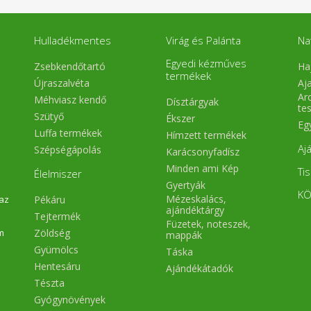
Hulladékmentes
Virág és Palánta
Na
Egyedi kézműves
Zsebkendőtartó
Ha
termékek
Újraszalvéta
Aj
Arc
Méhviasz kendő
Dísztárgyak
te
Szütyő
Ékszer
Eg
Luffa termékek
Hímzett termékek
Aj
Szépségápolás
Karácsonyfadísz
Minden ami Kép
Ti
Élelmiszer
Gyertyák
KÖ
Mézeskalács,
Pékáru
 az
ajándéktárgy
Tejtermék
Füzetek, noteszek,
Zöldség
m
mappák
Gyümölcs
Táska
Hentesáru
Ajándékátadók
Tészta
Gyógynövények