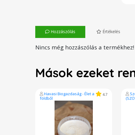
Hozzászólás
Értékelés
Nincs még hozzászólás a termékhez!
Mások ezeket re
Havasi Biogazdaság - Élet a
Sz
4.7
földből
(SZÖ