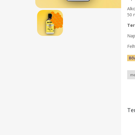
Alk
50 
Ter
Nap
Felh
Bő
Te