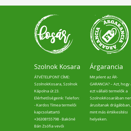
Szolnok Kosara
Árgarancia
ÁTVÉTELIPONT CÍME:
Mit jelent az ÁR-
SzolnokKosara, Szolnok
GARANCIA? – Azt, hogy
Kápolna út 23.
ezt vállaló termelők a
Elérhetőségeink: Telefon:
SzolnokKosarában ne
- Kardos Tímea termelői
árusítanak drágábban,
kapcsolattartó
mint más értékesítési
+36308155798 - Bakóné
helyeken.
Bán Zsófia vevői