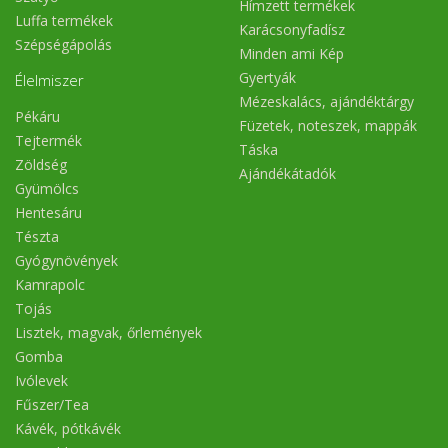
Hímzett termékek
Luffa termékek
Karácsonyfadísz
Szépségápolás
Minden ami Kép
Gyertyák
Élelmiszer
Mézeskalács, ajándéktárgy
Pékáru
Füzetek, noteszek, mappák
Tejtermék
Táska
Zöldség
Ajándékátadók
Gyümölcs
Hentesáru
Tészta
Gyógynövények
Kamrapolc
Tojás
Lisztek, magvak, őrlemények
Gomba
Ivólevek
Fűszer/Tea
Kávék, pótkávék