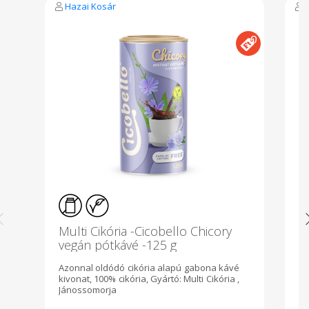
Hazai Kosár
Multi Cikória -Cicobello Chicory
M
vegán pótkávé -125 g
k
Azonnal oldódó cikória alapú gabona kávé
A
kivonat, 100% cikória, Gyártó: Multi Cikória ,
ga
Jánossomorja
ko
Gy