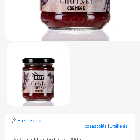
Hazai Kosár
Hozzászólás
|
Értékelés
Heit - Cékla Chutney -200 g