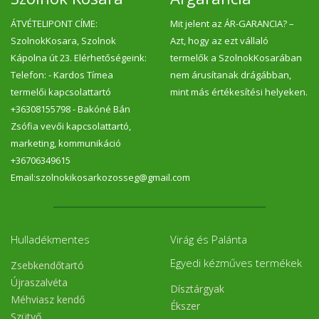
ÁTVÉTELIPONT CÍME:
Mit jelent az ÁR-GARANCIA? –
SzolnokKosara, Szolnok
Azt, hogy az ezt vállaló
Kápolna út 23. Elérhetőségeink:
termelők a SzolnokKosarában
Telefon: - Kardos Tímea
nem árusítanak drágábban,
termelői kapcsolattartó
mint más értékesítési helyeken.
+36308155798 - Bakóné Bán
Zsófia vevői kapcsolattartó,
marketing, kommunikáció
+36706349615
Email:szolnokikosarkozosseg@gmail.com
Hulladékmentes
Virág és Palánta
Egyedi kézműves termékek
Zsebkendőtartó
Újraszalvéta
Dísztárgyak
Méhviasz kendő
Ékszer
Szütyő