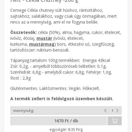
Cemege Cékla chutney sült húshoz, rántottához,
sajtokhoz, salátákhoz, vagy csak úgy önmagában, mert
nincs az a mennyiség, ami el ne fogyna belőle.
Összetevők:
cékla (50%), alma, hagyma, cukor, ételecet,
ivóvíz, étolaj,
mustár
(ivóvíz, ételecet,
kurkuma,
mustármag
)
bors, étkezési só, szegfűszeg,
tartósítószer: nátrium-benzoát.
Tápanyag tartalom 100g termékben: Energia 43kcal
Zsír: 0,2g, - amyelből többszöröseb telítetlen: 0,1g,
Szénhidrát: 6,8g - amelyből cukor: 6,8g, Fehérje: 1,6g,
Rost : 2,8g
Gluténmentes. Laktózmentes. Vegán. Hőkezelt.
A termék zellert is feldolgozó üzemben készült.
1670 Ft / db
8.35 Ft/g