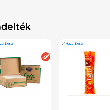
ndelték
zai Kosár
Hazai Kosár