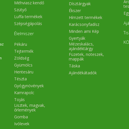
Arc
Méhviasz kendő
Dísztárgyak
magadat vagy másokat. Egy 
te
lehetőség, ami színesíti
Szütyő
Ékszer
palettát a tudatos, egészség
Eg
Luffa termékek
Hímzett termékek
táplálkozás terén. Használhat
különleges ételek, desszert
Aj
Szépségápolás
Karácsonyfadísz
alapanyagaként. Lehet pl. belő
Minden ami Kép
gluténmentes beiglit, gyümöl
Ti
Élelmiszer
sushit, vagy karamellizá
Gyertyák
gyümölcsbe tekert olvaszto
KÖ
Mézeskalács,
Pékáru
 az
kecskesajtot is készíteni....Hm
ajándéktárgy
Gyártó: Aloha Kft. Pomá
Tejtermék
Füzetek, noteszek,
Magyarország
Zöldség
m
mappák
Gyümölcs
Táska
Hentesáru
Ajándékátadók
Tészta
Gyógynövények
Kamrapolc
Tojás
Lisztek, magvak,
őrlemények
Gomba
Ivólevek