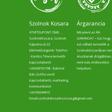
Szolnok Kosara
Árgarancia
ÁTVÉTELIPONT CÍME:
Mit jelent az ÁR-
SzolnokKosara, Szolnok
GARANCIA? – Azt, hogy
Kápolna út 23.
ezt vállaló termelők a
Elérhetőségeink: Telefon:
SzolnokKosarában ne
- Kardos Tímea termelői
árusítanak drágábban,
kapcsolattartó
mint más értékesítési
+36308155798 - Bakóné
helyeken.
Bán Zsófia vevői
kapcsolattartó, marketing,
kommunikáció
+36706349615
Email:szolnokikosarkozosseg@gmail.com