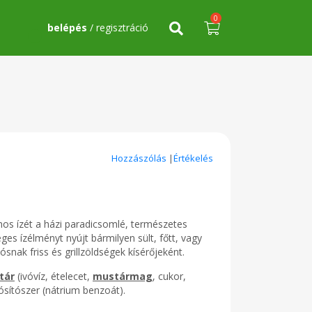
0
belépés
/ regisztráció
Hozzászólás
|
Értékelés
s ízét a házi paradicsomlé, természetes
s ízélményt nyújt bármilyen sült, főtt, vagy
tósnak friss és grillzöldségek kísérőjeként.
tár
(ivóvíz, ételecet,
mustármag
, cukor,
tósítószer (nátrium benzoát).