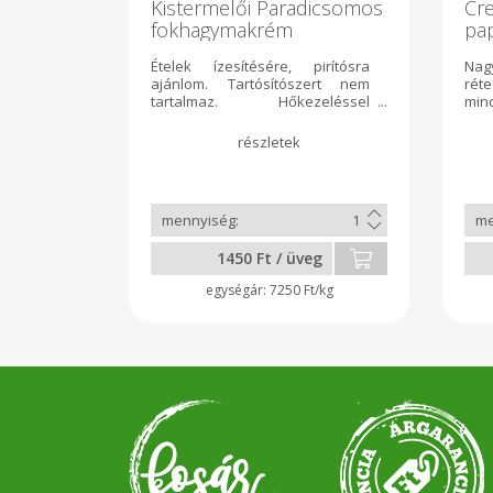
Kistermelői Paradicsomos
Cr
fokhagymakrém
pa
rét
Ételek ízesítésére, pirítósra
Nagy
ajánlom. Tartósítószert nem
ré
tartalmaz. Hőkezeléssel
min
tartósított. Felbontás után
Lap
hűtőben tartandó, egy héten
100
belül elfogyasztandó.
ill
Összetétel: fokhagyma,
db/
paradicsom, padlizsán,fűszerek.
Pisz
Szállítás minden páratlan héten.
A köztes időben előrendelést
lehet leadni. Kiszerelés: 200gr.
1450 Ft / üveg
7250 Ft/kg