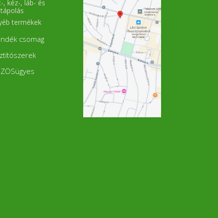
-, kéz-, láb- és
új
stápolás
 a
es
yéb termékek
od
ek
ándék csomag
le
cs
sztítószerek
lt
tt
ZÖSügyes
m?
z,