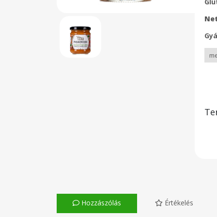
Glu
Net
Gyá
Te
Hozzászólás
Értékelés