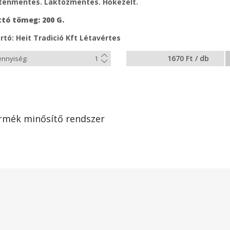
ténmentes. Laktózmentes. Hőkezelt.
tó tömeg: 200 G.
rtó: Heit Tradició Kft Létavértes
1670 Ft / db
rmék minősítő rendszer