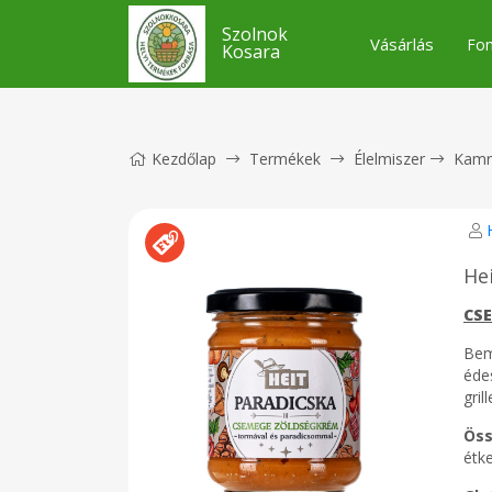
Szolnok
Vásárlás
Fon
Kosara
Kezdőlap
Termékek
Élelmiszer
Kamr
He
CS
Bem
éde
gril
Öss
étke