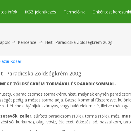
tos infók
IKSZ jelentkezés
Termelőink
Önkéntest keresünk!
apolc
Kencefice
Heit- Paradicska Zöldségkrém 200g
Hazai Kosár
it- Paradicska Zöldségkrém 200g
EMEGE ZÖLDSÉGKRÉM TORMÁVAL ÉS PARADICSOMMAL.
utatjuk paradicsomos tormakrémünket, melynek enyhén paradicsomo
sségét pedig a mézes torma adja. Bazsalikommal fűszerezve, különlege
lezett ételhez. Ajánljuk szárnyas, vagy halételek mellé, illetve mártoga
zetevők
:
zeller
, sűrített paradicsom (18%), torma (15%), méz,
mus
zési só, kurkuma), olaj, ivóvíz, ételecet, étkezési só, bazsalikom, tar