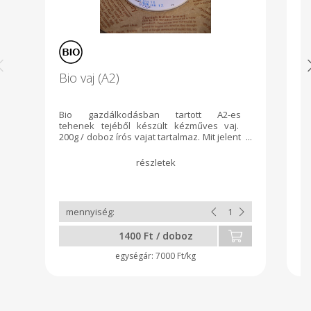
Bio vaj (A2)
C
Bio gazdálkodásban tartott A2-es
A 
tehenek tejéből készült kézműves vaj.
sú
200g / doboz írós vajat tartalmaz. Mit jelent
kb
az A2-es minősítés? Az A2-es tej egy olyan
különleges tejfajta, ami csak A2-es beta-
kazein fehérjét tartalmaz,
aminek köszönhetően a tej könnyebben
emészthető az emberi szervezet számára.
Azok is megpróbálhatják fogyasztani,
akiknek korábban le kellett mondaniuk a
tejtermékek fogyasztásáról.
1400 Ft / doboz
7000 Ft/kg