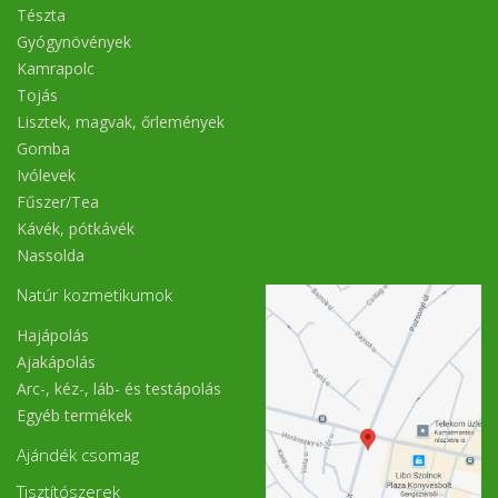
Tészta
Gyógynövények
Kamrapolc
Tojás
Lisztek, magvak, őrlemények
Gomba
Ivólevek
Fűszer/Tea
Kávék, pótkávék
Nassolda
Natúr kozmetikumok
Hajápolás
Ajakápolás
Arc-, kéz-, láb- és testápolás
Egyéb termékek
Ajándék csomag
Tisztítószerek