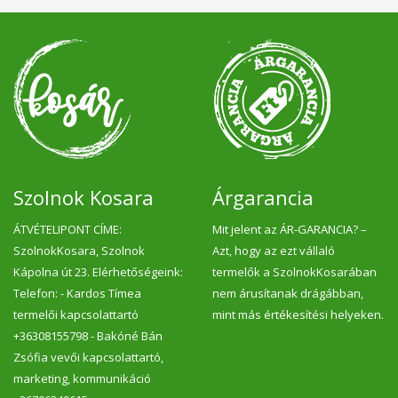
Szolnok Kosara
Árgarancia
ÁTVÉTELIPONT CÍME:
Mit jelent az ÁR-GARANCIA? –
SzolnokKosara, Szolnok
Azt, hogy az ezt vállaló
Kápolna út 23. Elérhetőségeink:
termelők a SzolnokKosarában
Telefon: - Kardos Tímea
nem árusítanak drágábban,
termelői kapcsolattartó
mint más értékesítési helyeken.
+36308155798 - Bakóné Bán
Zsófia vevői kapcsolattartó,
marketing, kommunikáció