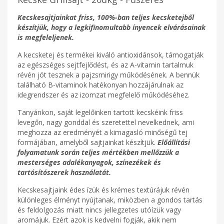
Kecskesajtjainkat friss, 100%-ban teljes kecsketejből
készítjük, hogy a legkifinomultabb ínyencek elvárásainak
is megfeleljenek.
A kecsketej és termékei kiváló antioxidánsok, támogatják
az egészséges sejtfejlődést, és az A-vitamin tartalmuk
révén jót tesznek a pajzsmirigy működésének. A bennük
található B-vitaminok hatékonyan hozzájárulnak az
idegrendszer és az izomzat megfelelő működéséhez.
Tanyánkon, saját legelőinken tartott kecskéink friss
levegőn, nagy gonddal és szeretettel nevelkednek, ami
meghozza az eredményét a kimagasló minőségű tej
formájában, amelyből sajtjainkat készítjük.
Előállítási
folyamatunk során teljes mértékben mellőzzük a
mesterséges adalékanyagok, színezékek és
tartósítószerek használatát.
Kecskesajtjaink édes ízük és krémes textúrájuk révén
különleges élményt nyújtanak, miközben a gondos tartás
és feldolgozás miatt nincs jellegzetes utóízük vagy
aromájuk. Ezért azok is kedvelni fogják, akik nem