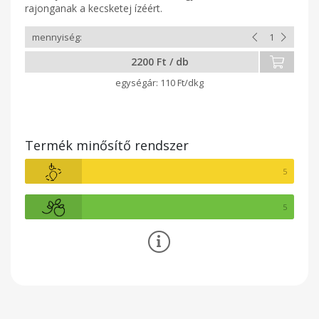
rajonganak a kecsketej ízéért.
2200 Ft / db
110 Ft/dkg
Termék minősítő rendszer
5
5