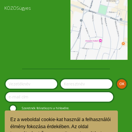
KÖZÖSügyes
Szeretnék feliratkozni a hírlevélre.
Ez a weboldal cookie-kat használ a felhasználói
© Szolnoki Kosár Közösség 2019.
élmény fokozása érdekében. Az oldal