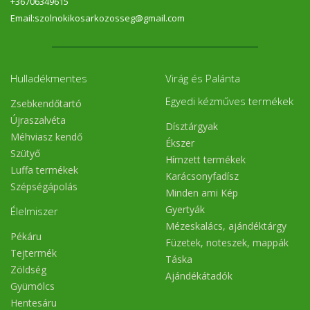
+36706349615
Email:szolnokikosarkozosseg@gmail.com
Hulladékmentes
Virág és Palánta
Egyedi kézműves termékek
Zsebkendőtartó
Újraszalvéta
Dísztárgyak
Méhviasz kendő
Ékszer
Szütyő
Hímzett termékek
Luffa termékek
Karácsonyfadísz
Szépségápolás
Minden ami Kép
Gyertyák
Élelmiszer
Mézeskalács, ajándéktárgy
Pékáru
Füzetek, noteszek, mappák
Tejtermék
Táska
Zöldség
Ajándékátadók
Gyümölcs
Hentesáru