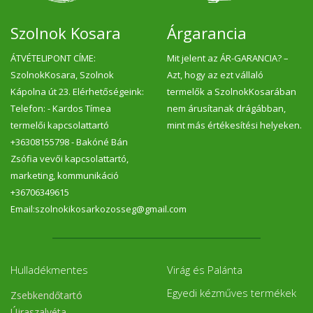
Szolnok Kosara
Árgarancia
ÁTVÉTELIPONT CÍME:
Mit jelent az ÁR-GARANCIA? –
SzolnokKosara, Szolnok
Azt, hogy az ezt vállaló
Kápolna út 23. Elérhetőségeink:
termelők a SzolnokKosarában
Telefon: - Kardos Tímea
nem árusítanak drágábban,
termelői kapcsolattartó
mint más értékesítési helyeken.
+36308155798 - Bakóné Bán
Zsófia vevői kapcsolattartó,
marketing, kommunikáció
+36706349615
Email:szolnokikosarkozosseg@gmail.com
Hulladékmentes
Virág és Palánta
Egyedi kézműves termékek
Zsebkendőtartó
Újraszalvéta