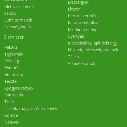
Dísztárgyak
Méhviasz kendő
Ékszer
Szütyő
Hímzett termékek
Luffa termékek
Karácsonyfadísz
Szépségápolás
Minden ami Kép
Gyertyák
Élelmiszer
Mézeskalács, ajándéktárgy
Pékáru
Füzetek, noteszek, mappák
Tejtermék
Táska
Zöldség
Ajándékátadók
Gyümölcs
Hentesáru
Tészta
Gyógynövények
Kamrapolc
Tojás
Lisztek, magvak, őrlemények
Gomba
Ivólevek