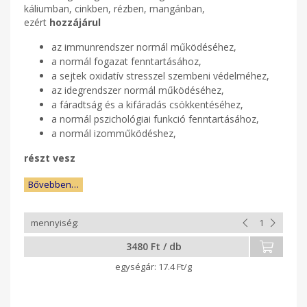
káliumban, cinkben, rézben, mangánban,
ezért
hozzájárul
az immunrendszer normál működéséhez,
a normál fogazat fenntartásához,
a sejtek oxidatív stresszel szembeni védelméhez,
az idegrendszer normál működéséhez,
a fáradtság és a kifáradás csökkentéséhez,
a normál pszichológiai funkció fenntartásához,
a normál izomműködéshez,
részt vesz
Bővebben…
3480 Ft / db
17.4 Ft/g