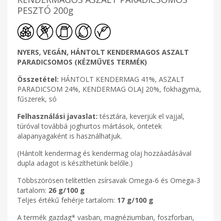
PESZTÓ 200g
NYERS, VEGÁN, HÁNTOLT KENDERMAGOS ASZALT
PARADICSOMOS (
KÉZMŰVES TERMÉK)
Összetétel:
HÁNTOLT KENDERMAG 41%, ASZALT
PARADICSOM 24%, KENDERMAG OLAJ 20%, fokhagyma,
fűszerek, só
Felhasználási javaslat:
tésztára, keverjük el vajjal,
túróval továbbá joghurtos mártások, öntetek
alapanyagaként is használhatjuk.
(Hántolt kendermag és kendermag olaj hozzáadásával
dupla adagot is készíthetünk belőle.)
Többszörösen telítettlen zsírsavak Omega-6 és Omega-3
tartalom:
26 g/100 g
Teljes értékű fehérje tartalom:
17 g/100 g
A termék gazdag* vasban, magnéziumban, foszforban,