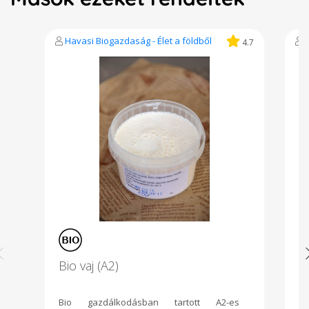
Havasi Biogazdaság - Élet a földből
4.7
Bio vaj (A2)
S
Bio gazdálkodásban tartott A2-es
Ös