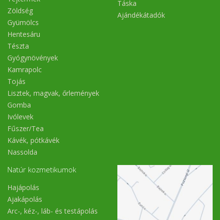
Táska
Zöldség
Ajándékátadók
Gyümölcs
Hentesáru
Tészta
Gyógynövények
Kamrapolc
Tojás
Lisztek, magvak, őrlemények
Gomba
Ivólevek
Fűszer/Tea
Kávék, pótkávék
Nassolda
Natúr kozmetikumok
Hajápolás
Ajakápolás
Arc-, kéz-, láb- és testápolás