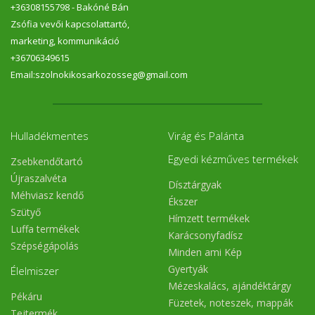
+36308155798 - Bakóné Bán
Zsófia vevői kapcsolattartó,
marketing, kommunikáció
+36706349615
Email:szolnokikosarkozosseg@gmail.com
Hulladékmentes
Virág és Palánta
Egyedi kézműves termékek
Zsebkendőtartó
Újraszalvéta
Dísztárgyak
Méhviasz kendő
Ékszer
Szütyő
Hímzett termékek
Luffa termékek
Karácsonyfadísz
Szépségápolás
Minden ami Kép
Gyertyák
Élelmiszer
Mézeskalács, ajándéktárgy
Pékáru
Füzetek, noteszek, mappák
Tejtermék