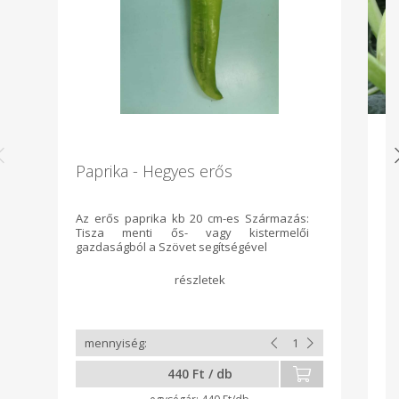
Paprika - Hegyes erős
K
Az erős paprika kb 20 cm-es Származás:
Ka
Tisza menti ős- vagy kistermelői
gazdaságból a Szövet segítségével
440 Ft / db