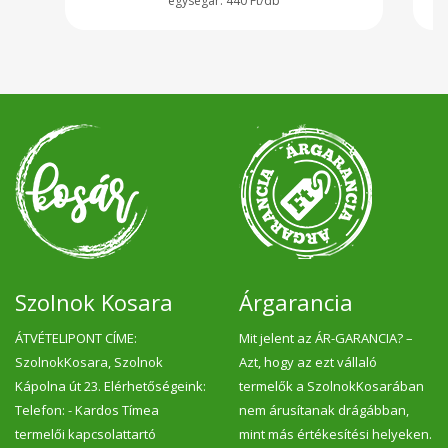
440 Ft/db
Szolnok Kosara
Árgarancia
ÁTVÉTELIPONT CÍME:
Mit jelent az ÁR-GARANCIA? –
SzolnokKosara, Szolnok
Azt, hogy az ezt vállaló
Kápolna út 23. Elérhetőségeink:
termelők a SzolnokKosarában
Telefon: - Kardos Tímea
nem árusítanak drágábban,
termelői kapcsolattartó
mint más értékesítési helyeken.