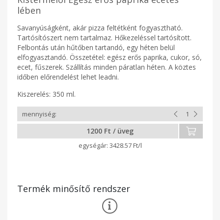
lében
Savanyúságként, akár pizza feltétként fogyasztható.
Tartósítószert nem tartalmaz. Hőkezeléssel tartósított.
Felbontás után hűtőben tartandó, egy héten belül
elfogyasztandó. Összetétel: egész erős paprika, cukor, só,
ecet, fűszerek. Szállítás minden páratlan héten. A köztes
időben előrendelést lehet leadni.
Kiszerelés: 350 ml.
1200 Ft / üveg
3428.57 Ft/l
Termék minősítő rendszer