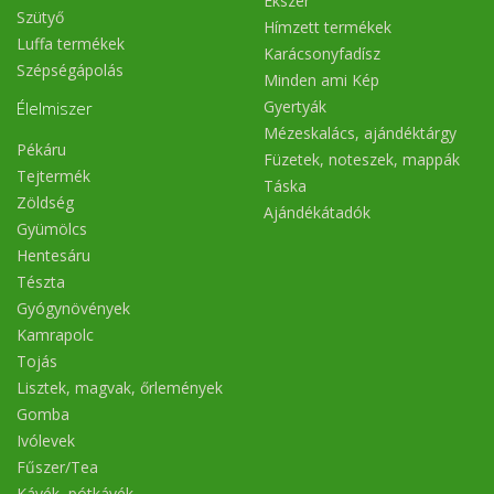
Ékszer
Szütyő
Hímzett termékek
Luffa termékek
Karácsonyfadísz
Szépségápolás
Minden ami Kép
Gyertyák
Élelmiszer
Mézeskalács, ajándéktárgy
Pékáru
Füzetek, noteszek, mappák
Tejtermék
Táska
Zöldség
Ajándékátadók
Gyümölcs
Hentesáru
Tészta
Gyógynövények
Kamrapolc
Tojás
Lisztek, magvak, őrlemények
Gomba
Ivólevek
Fűszer/Tea
Kávék, pótkávék