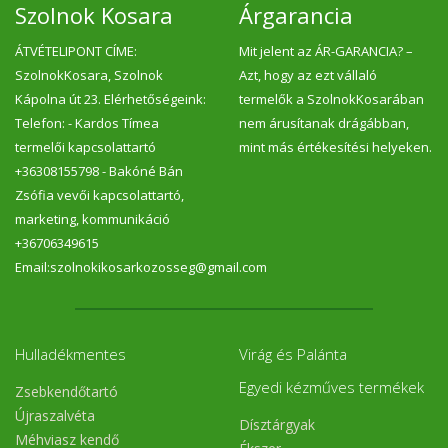
Szolnok Kosara
Árgarancia
ÁTVÉTELIPONT CÍME:
Mit jelent az ÁR-GARANCIA? –
SzolnokKosara, Szolnok
Azt, hogy az ezt vállaló
Kápolna út 23. Elérhetőségeink:
termelők a SzolnokKosarában
Telefon: - Kardos Tímea
nem árusítanak drágábban,
termelői kapcsolattartó
mint más értékesítési helyeken.
+36308155798 - Bakóné Bán
Zsófia vevői kapcsolattartó,
marketing, kommunikáció
+36706349615
Email:szolnokikosarkozosseg@gmail.com
Hulladékmentes
Virág és Palánta
Egyedi kézműves termékek
Zsebkendőtartó
Újraszalvéta
Dísztárgyak
Méhviasz kendő