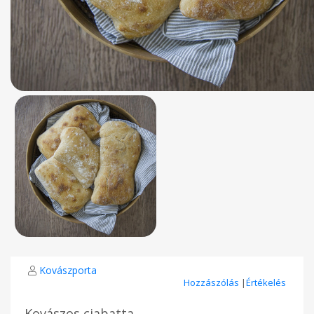
Kovászporta
Hozzászólás
|
Értékelés
Kovászos ciabatta