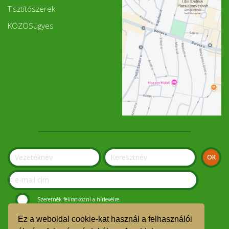
Tisztítószerek
KÖZÖSügyes
Szeretnék feliratkozni a hírlevélre.
Ez a weboldal cookie-kat használ a felhasználói
© Szolnoki Kosár Közösség 2019.