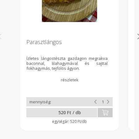
Parasztlángos
K
Ízletes lángostészta gazdagon megrakva
A 
baconnal, lilahagymával és sajttal
sz
fokhagymás, tejfölös ágyon.
520 Ft / db
520 Ft/db