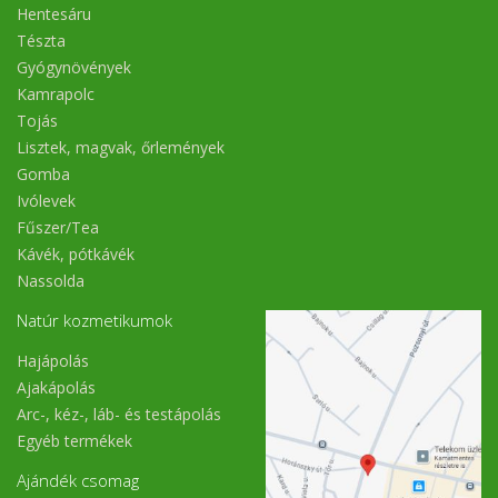
Hentesáru
Tészta
Gyógynövények
Kamrapolc
Tojás
Lisztek, magvak, őrlemények
Gomba
Ivólevek
Fűszer/Tea
Kávék, pótkávék
Nassolda
Natúr kozmetikumok
Hajápolás
Ajakápolás
Arc-, kéz-, láb- és testápolás
Egyéb termékek
Ajándék csomag