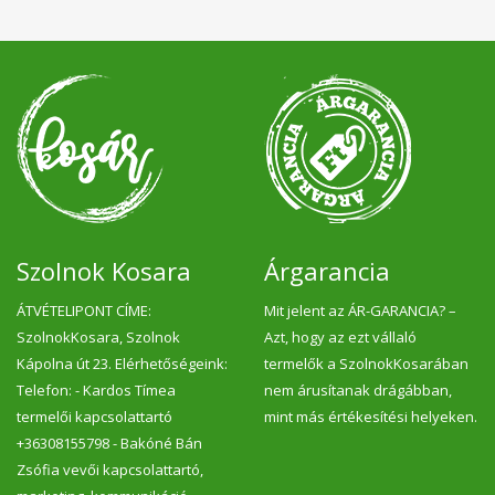
Szolnok Kosara
Árgarancia
ÁTVÉTELIPONT CÍME:
Mit jelent az ÁR-GARANCIA? –
SzolnokKosara, Szolnok
Azt, hogy az ezt vállaló
Kápolna út 23. Elérhetőségeink:
termelők a SzolnokKosarában
Telefon: - Kardos Tímea
nem árusítanak drágábban,
termelői kapcsolattartó
mint más értékesítési helyeken.
+36308155798 - Bakóné Bán
Zsófia vevői kapcsolattartó,