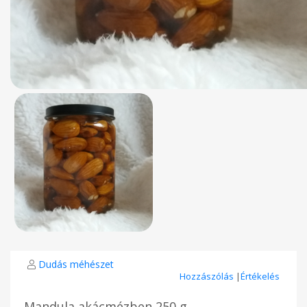
Dudás méhészet
Hozzászólás
|
Értékelés
Mandula akácmézben 250 g