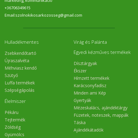
marketing, kommunikáció
+36706349615
Email:szolnokikosarkozosseg@gmail.com
Hulladékmentes
Virág és Palánta
Egyedi kézműves termékek
Zsebkendőtartó
Újraszalvéta
Dísztárgyak
Méhviasz kendő
Ékszer
Szütyő
Hímzett termékek
Luffa termékek
Karácsonyfadísz
Szépségápolás
Minden ami Kép
Gyertyák
Élelmiszer
Mézeskalács, ajándéktárgy
Pékáru
Füzetek, noteszek, mappák
Tejtermék
Táska
Zöldség
Ajándékátadók
Gyümölcs