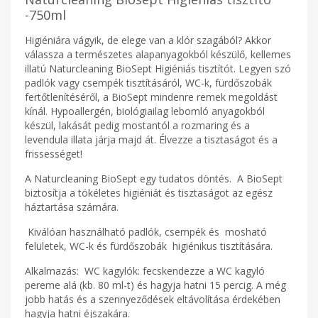
-750ml
Higiéniára vágyik, de elege van a klór szagából? Akkor
válassza a természetes alapanyagokból készülő, kellemes
illatú Naturcleaning BioSept Higiéniás tisztítót. Legyen szó
padlók vagy csempék tisztításáról, WC-k, fürdőszobák
fertőtlenítéséről, a BioSept mindenre remek megoldást
kínál. Hypoallergén, biológiailag lebomló anyagokból
készül, lakását pedig mostantól a rozmaring és a
levendula illata járja majd át. Élvezze a tisztaságot és a
frissességet!
A Naturcleaning BioSept egy tudatos döntés. A BioSept
biztosítja a tökéletes higiéniát és tisztaságot az egész
háztartása számára.
Kiválóan használható padlók, csempék és mosható
felületek, WC-k és fürdőszobák higiénikus tisztítására.
Alkalmazás: WC kagylók: fecskendezze a WC kagyló
pereme alá (kb. 80 ml-t) és hagyja hatni 15 percig. A még
jobb hatás és a szennyeződések eltávolítása érdekében
hagyja hatni éjszakára.