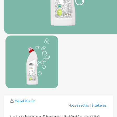
Hazai Kosár
Hozzászólás
|
Értékelés
Naturcleaning Biosept Higiéniás tisztító