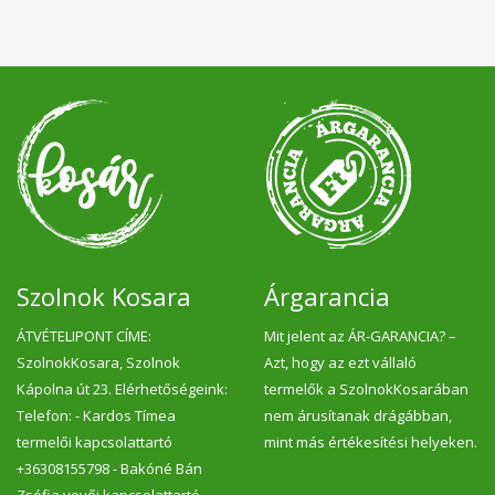
Szolnok Kosara
Árgarancia
ÁTVÉTELIPONT CÍME:
Mit jelent az ÁR-GARANCIA? –
SzolnokKosara, Szolnok
Azt, hogy az ezt vállaló
Kápolna út 23. Elérhetőségeink:
termelők a SzolnokKosarában
Telefon: - Kardos Tímea
nem árusítanak drágábban,
termelői kapcsolattartó
mint más értékesítési helyeken.
+36308155798 - Bakóné Bán
Zsófia vevői kapcsolattartó,