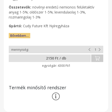
Összetevők:
növényi eredetű nemionos felületaktív
anyag 1-5%; oldószer 1-5%; levendulaolaj 1-3%,
rozmaringolaj 1-3%
Gyártó:
Cudy Future Kft Nyíregyháza
Bővebben…
2150 Ft / db
4300 Ft/l
Termék minősítő rendszer