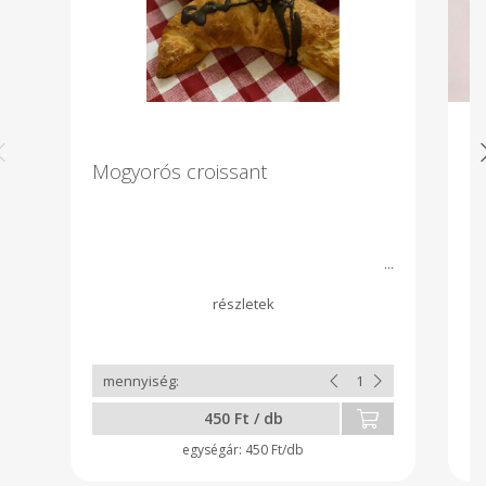
Mogyorós croissant
S
M
sz
di
J
me
is
me
b
pi
Fe
450 Ft / db
450 Ft/db