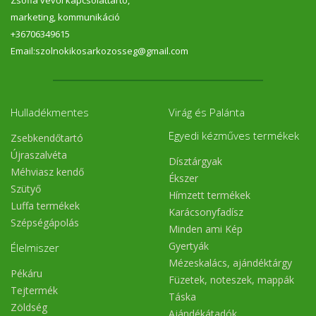
marketing, kommunikáció
+36706349615
Email:szolnokikosarkozosseg@gmail.com
Hulladékmentes
Virág és Palánta
Egyedi kézműves termékek
Zsebkendőtartó
Újraszalvéta
Dísztárgyak
Méhviasz kendő
Ékszer
Szütyő
Hímzett termékek
Luffa termékek
Karácsonyfadísz
Szépségápolás
Minden ami Kép
Gyertyák
Élelmiszer
Mézeskalács, ajándéktárgy
Pékáru
Füzetek, noteszek, mappák
Tejtermék
Táska
Zöldség
Ajándékátadók