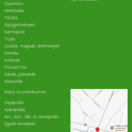
Gyümölcs
Hentesáru
Tészta
Gyógynövények
Kamrapolc
Tojás
Lisztek, magvak, őrlemények
Gomba
Ivólevek
Fűszer/Tea
Kávék, pótkávék
Nassolda
Natúr kozmetikumok
Hajápolás
Ajakápolás
Arc-, kéz-, láb- és testápolás
Egyéb termékek