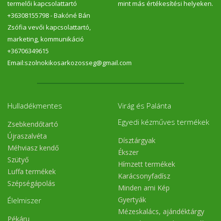
termelői kapcsolattartó
mint más értékesítési helyeken.
+36308155798 - Bakóné Bán
Zsófia vevői kapcsolattartó,
marketing, kommunikáció
+36706349615
Email:szolnokikosarkozosseg@gmail.com
Hulladékmentes
Virág és Palánta
Egyedi kézműves termékek
Zsebkendőtartó
Újraszalvéta
Dísztárgyak
Méhviasz kendő
Ékszer
Szütyő
Hímzett termékek
Luffa termékek
Karácsonyfadísz
Szépségápolás
Minden ami Kép
Gyertyák
Élelmiszer
Mézeskalács, ajándéktárgy
Pékáru