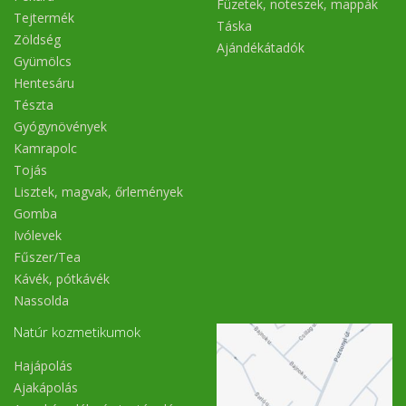
Füzetek, noteszek, mappák
Tejtermék
Táska
Zöldség
Ajándékátadók
Gyümölcs
Hentesáru
Tészta
Gyógynövények
Kamrapolc
Tojás
Lisztek, magvak, őrlemények
Gomba
Ivólevek
Fűszer/Tea
Kávék, pótkávék
Nassolda
Natúr kozmetikumok
Hajápolás
Ajakápolás