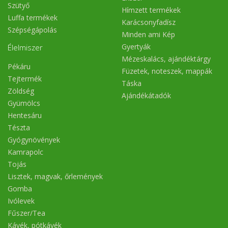
Szütyő
Hímzett termékek
Luffa termékek
Karácsonyfadísz
Szépségápolás
Minden ami Kép
Gyertyák
Élelmiszer
Mézeskalács, ajándéktárgy
Pékáru
Füzetek, noteszek, mappák
Tejtermék
Táska
Zöldség
Ajándékátadók
Gyümölcs
Hentesáru
Tészta
Gyógynövények
Kamrapolc
Tojás
Lisztek, magvak, őrlemények
Gomba
Ivólevek
Fűszer/Tea
Kávék, pótkávék