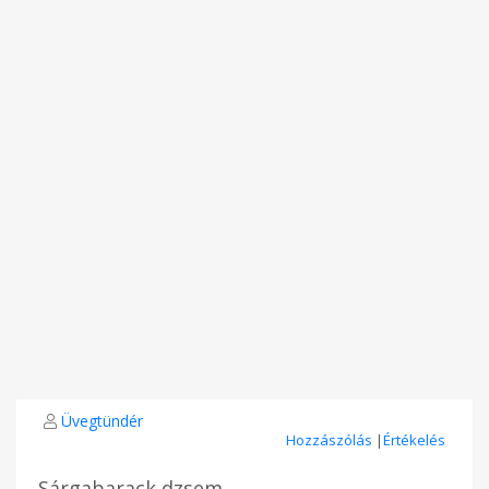
Üvegtündér
Hozzászólás
|
Értékelés
Sárgabarack dzsem