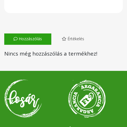
Hozzászólás
Értékelés
Nincs még hozzászólás a termékhez!