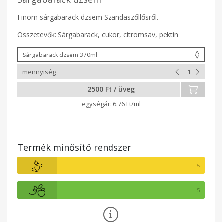
Finom sárgabarack dzsem Szandaszőllősről.
Összetevők: Sárgabarack, cukor, citromsav, pektin
2500 Ft / üveg
6.76 Ft/ml
Termék minősítő rendszer
5
5