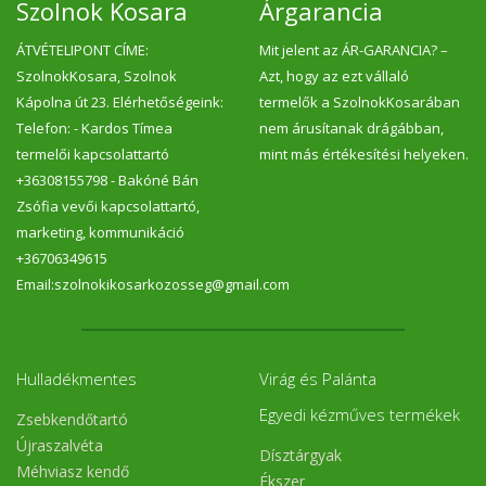
Szolnok Kosara
Árgarancia
ÁTVÉTELIPONT CÍME:
Mit jelent az ÁR-GARANCIA? –
SzolnokKosara, Szolnok
Azt, hogy az ezt vállaló
Kápolna út 23. Elérhetőségeink:
termelők a SzolnokKosarában
Telefon: - Kardos Tímea
nem árusítanak drágábban,
termelői kapcsolattartó
mint más értékesítési helyeken.
+36308155798 - Bakóné Bán
Zsófia vevői kapcsolattartó,
marketing, kommunikáció
+36706349615
Email:szolnokikosarkozosseg@gmail.com
Hulladékmentes
Virág és Palánta
Egyedi kézműves termékek
Zsebkendőtartó
Újraszalvéta
Dísztárgyak
Méhviasz kendő
Ékszer