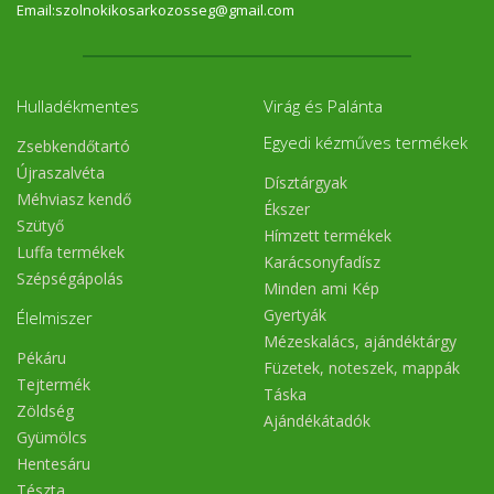
Email:szolnokikosarkozosseg@gmail.com
Hulladékmentes
Virág és Palánta
Egyedi kézműves termékek
Zsebkendőtartó
Újraszalvéta
Dísztárgyak
Méhviasz kendő
Ékszer
Szütyő
Hímzett termékek
Luffa termékek
Karácsonyfadísz
Szépségápolás
Minden ami Kép
Gyertyák
Élelmiszer
Mézeskalács, ajándéktárgy
Pékáru
Füzetek, noteszek, mappák
Tejtermék
Táska
Zöldség
Ajándékátadók
Gyümölcs
Hentesáru
Tészta