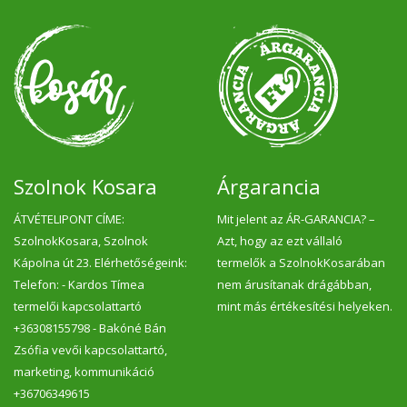
használatát. Kecskesajtjaink édes ízük és
krémes textúrájuk révén különleges
élményt nyújtanak, miközben a gondos
tartás és feldolgozás miatt nincs
jellegzetes utóízük vagy aromájuk. Ezért
azok is kedvelni fogják, akik nem
rajonganak a kecsketej ízéért.
Szolnok Kosara
Árgarancia
ÁTVÉTELIPONT CÍME:
Mit jelent az ÁR-GARANCIA? –
SzolnokKosara, Szolnok
Azt, hogy az ezt vállaló
Kápolna út 23. Elérhetőségeink:
termelők a SzolnokKosarában
Telefon: - Kardos Tímea
nem árusítanak drágábban,
termelői kapcsolattartó
mint más értékesítési helyeken.
+36308155798 - Bakóné Bán
Zsófia vevői kapcsolattartó,
marketing, kommunikáció
+36706349615