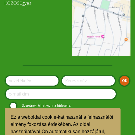
KÖZÖSügyes
Szeretnék feliratkozni a hírlevélre.
Ez a weboldal cookie-kat használ a felhasználói
© Szolnoki Kosár Közösség 2019.
élmény fokozása érdekében. Az oldal
használatával Ön automatikusan hozzájárul,
GDPR