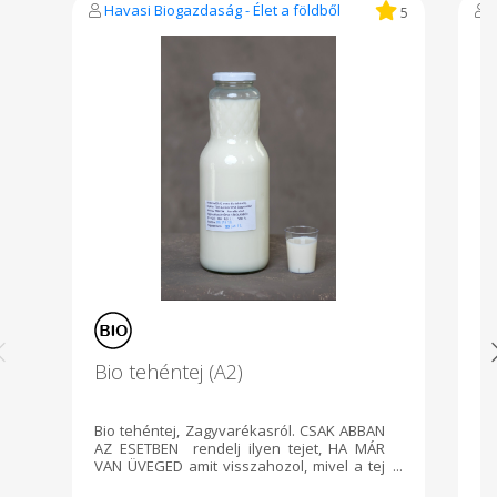
Havasi Biogazdaság - Élet a földből
5
Bio tehéntej (A2)
Bi
Bio tehéntej, Zagyvarékasról. CSAK ABBAN
B
AZ ESETBEN rendelj ilyen tejet, HA MÁR
te
VAN ÜVEGED amit visszahozol, mivel a tej
20
már csak üveges formában vehető. :) Mit
az