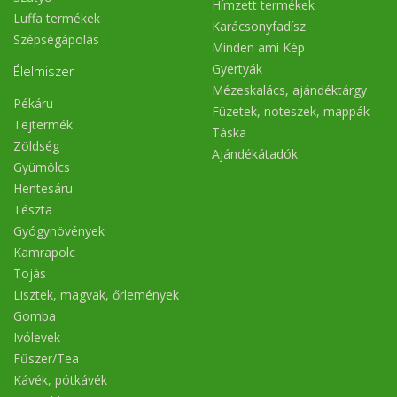
Hímzett termékek
Luffa termékek
Karácsonyfadísz
Szépségápolás
Minden ami Kép
Gyertyák
Élelmiszer
Mézeskalács, ajándéktárgy
Pékáru
Füzetek, noteszek, mappák
Tejtermék
Táska
Zöldség
Ajándékátadók
Gyümölcs
Hentesáru
Tészta
Gyógynövények
Kamrapolc
Tojás
Lisztek, magvak, őrlemények
Gomba
Ivólevek
Fűszer/Tea
Kávék, pótkávék