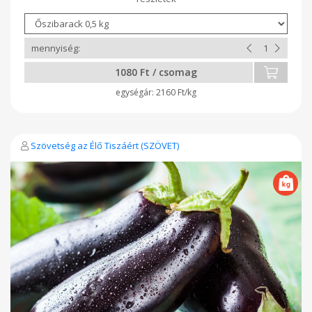
1080 Ft / csomag
2160 Ft/kg
Szövetség az Élő Tiszáért (SZÖVET)