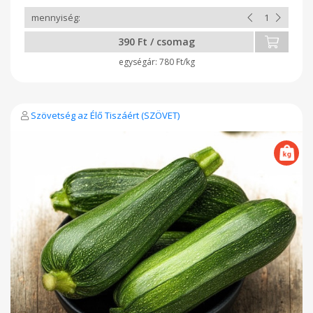
390 Ft / csomag
780 Ft/kg
Szövetség az Élő Tiszáért (SZÖVET)