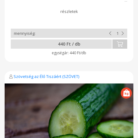
440 Ft / db
440 Ft/db
Szövetség az Élő Tiszáért (SZÖVET)