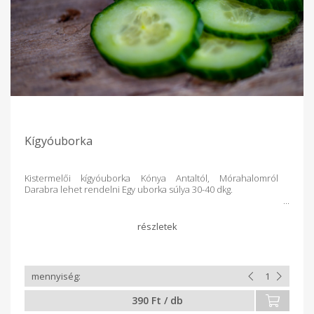
Kígyóuborka
Kistermelői kígyóuborka Kónya Antaltól, Mórahalomról
Darabra lehet rendelni Egy uborka súlya 30-40 dkg.
390 Ft / db