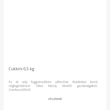
Cukkini 0,5 kg
Az ár súly függvényében változhat. Átadáskor kerül
véglegesítésre! Tálas Károly kímélő gazdaságából,
Cserkeszőlőről