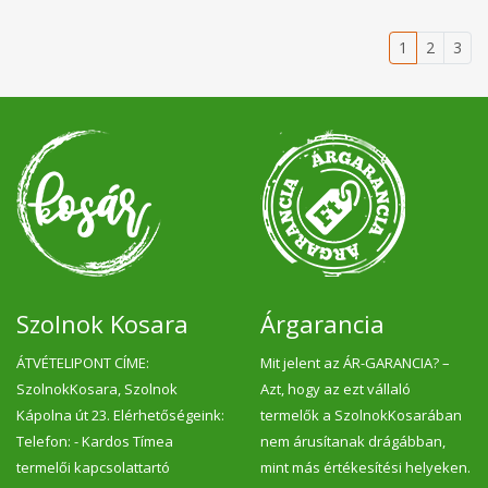
1
2
3
Szolnok Kosara
Árgarancia
ÁTVÉTELIPONT CÍME:
Mit jelent az ÁR-GARANCIA? –
SzolnokKosara, Szolnok
Azt, hogy az ezt vállaló
Kápolna út 23. Elérhetőségeink:
termelők a SzolnokKosarában
Telefon: - Kardos Tímea
nem árusítanak drágábban,
termelői kapcsolattartó
mint más értékesítési helyeken.