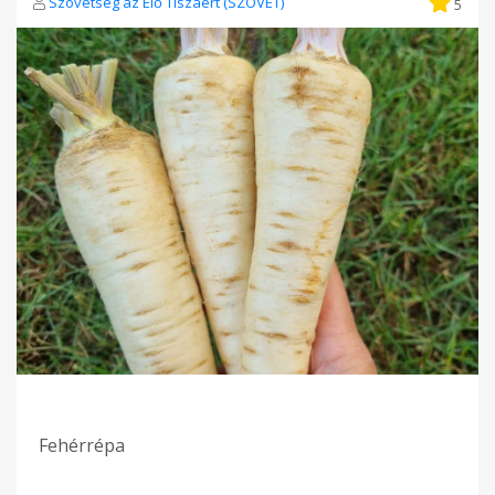
Szövetség az Élő Tiszáért (SZÖVET)
5
Fehérrépa