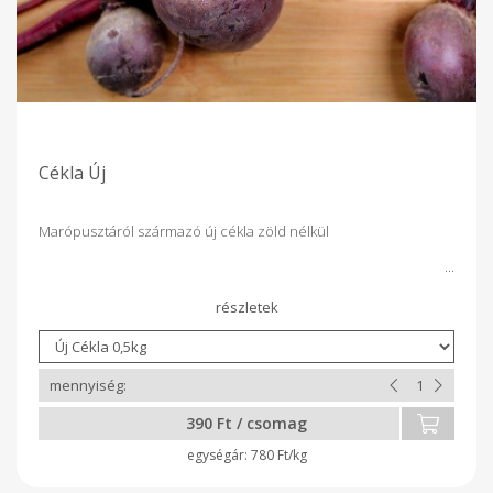
Cékla Új
Marópusztáról származó új cékla zöld nélkül
390 Ft / csomag
780 Ft/kg