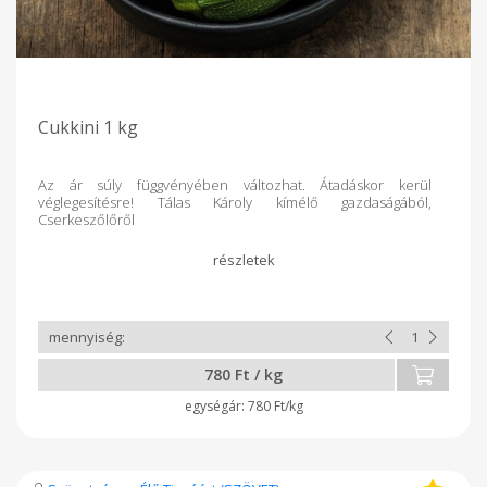
Cukkini 1 kg
Az ár súly függvényében változhat. Átadáskor kerül
véglegesítésre! Tálas Károly kímélő gazdaságából,
Cserkeszőlőről
780 Ft / kg
780 Ft/kg