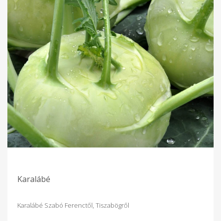
Karalábé
Karalábé Szabó Ferenctől, Tiszabögről