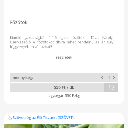
Főzőtök
Kímélő gazdaságból 1-1,5 kg-os főzőtök Tálas Károly,
Cserkeszőlő A főzőtököt db-ra lehet rendelni, az ár súly
függvényében változhat!!
550 Ft / db
550 Ft/kg
Szövetség az Élő Tiszáért (SZÖVET)