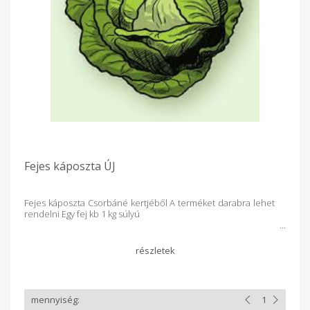
Fejes káposzta ÚJ
Fejes káposzta Csorbáné kertjéből A terméket darabra lehet
rendelni Egy fej kb 1 kg súlyú