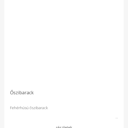
Őszibarack
Fehérhúsú őszibarack