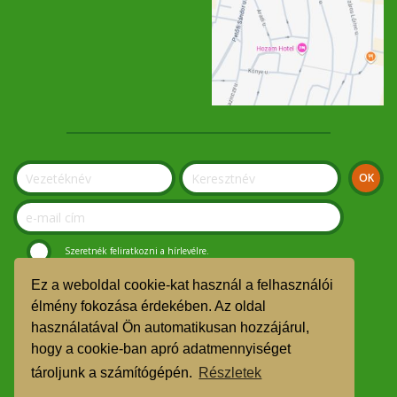
Szeretnék feliratkozni a hírlevélre.
Ez a weboldal cookie-kat használ a felhasználói
© Szolnoki Kosár Közösség 2019.
élmény fokozása érdekében. Az oldal
használatával Ön automatikusan hozzájárul,
GDPR
hogy a cookie-ban apró adatmennyiséget
TMR
tároljunk a számítógépén.
Részletek