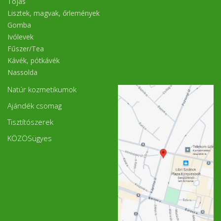
Tojás
Lisztek, magvak, őrlemények
Gomba
Ivólevek
Fűszer/Tea
Kávék, pótkávék
Nassolda
Natúr kozmetikumok
Ajándék csomag
Tisztítószerek
KÖZÖSügyes