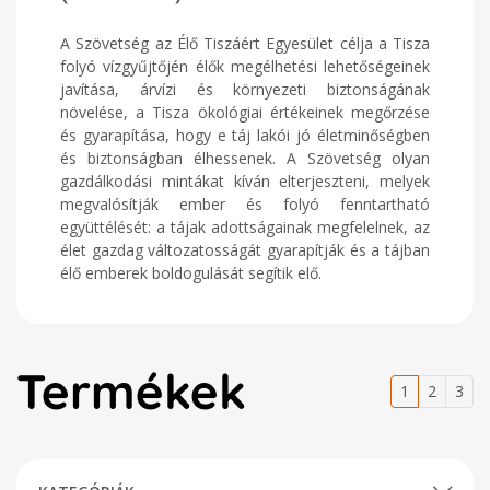
A Szövetség az Élő Tiszáért Egyesület célja a Tisza
folyó vízgyűjtőjén élők megélhetési lehetőségeinek
javítása, árvízi és környezeti biztonságának
növelése, a Tisza ökológiai értékeinek megőrzése
és gyarapítása, hogy e táj lakói jó életminőségben
és biztonságban élhessenek. A Szövetség olyan
gazdálkodási mintákat kíván elterjeszteni, melyek
megvalósítják ember és folyó fenntartható
együttélését: a tájak adottságainak megfelelnek, az
élet gazdag változatosságát gyarapítják és a tájban
élő emberek boldogulását segítik elő.
Termékek
1
2
3