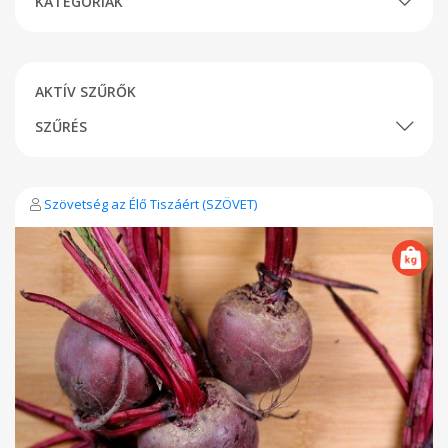
KATEGÓRIÁK
AKTÍV SZŰRŐK
SZŰRÉS
Szövetség az Élő Tiszáért (SZÖVET)