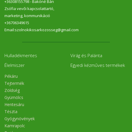
+36308155798 - Bakóné Bán
Zsófia vevői kapcsolattartó,
marketing, kommunikáció
+36706349615
Email:szolnokikosarkozosseg@gmail.com
Hulladékmentes
Virág és Palánta
Élelmiszer
Egyedi kézműves termékek
Pékáru
Tejtermék
Zöldség
Gyümölcs
Hentesáru
Tészta
Gyógynövények
Kamrapolc