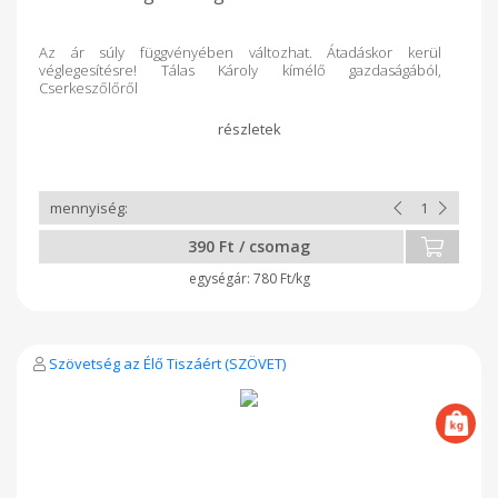
Az ár súly függvényében változhat. Átadáskor kerül
véglegesítésre! Tálas Károly kímélő gazdaságából,
Cserkeszőlőről
390 Ft / csomag
780 Ft/kg
Szövetség az Élő Tiszáért (SZÖVET)