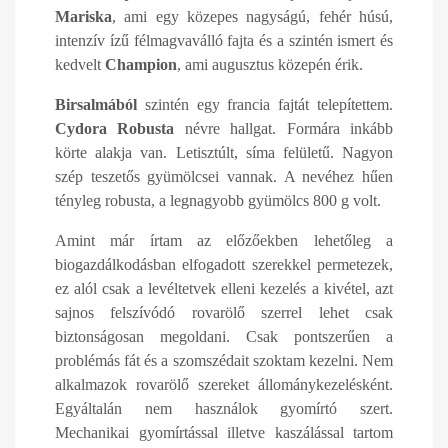
Mariska
, ami egy közepes nagyságú, fehér húsú,
intenzív ízű félmagvaválló fajta és a szintén ismert és
kedvelt
Champion
, ami augusztus közepén érik.
Birsalmából
szintén egy francia fajtát telepítettem.
Cydora Robusta
névre hallgat. Formára inkább
körte alakja van. Letisztúlt, síma felületű. Nagyon
szép teszetős gyümölcsei vannak. A nevéhez hűen
tényleg robusta, a legnagyobb gyümölcs 800 g volt.
Amint már írtam az előzőekben lehetőleg a
biogazdálkodásban elfogadott szerekkel permetezek,
ez alól csak a levéltetvek elleni kezelés a kivétel, azt
sajnos felszívódó rovarölő szerrel lehet csak
biztonságosan megoldani. Csak pontszerűen a
problémás fát és a szomszédait szoktam kezelni. Nem
alkalmazok rovarölő szereket állománykezelésként.
Egyáltalán nem használok gyomírtó szert.
Mechanikai gyomírtással illetve kaszálással tartom