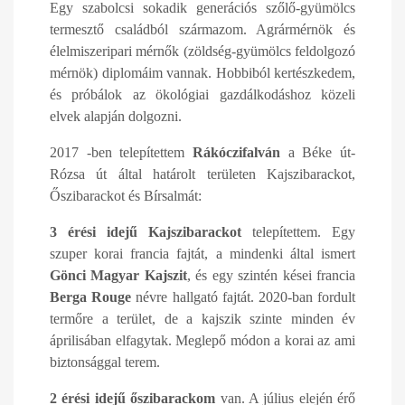
Egy szabolcsi sokadik generációs szőlő-gyümölcs
termesztő családból származom. Agrármérnök és
élelmiszeripari mérnők (zöldség-gyümölcs feldolgozó
mérnök) diplomáim vannak. Hobbiból kertészkedem,
és próbálok az ökológiai gazdálkodáshoz közeli
elvek alapján dolgozni.
2017 -ben telepítettem
Rákóczifalván
a Béke út-
Rózsa út által határolt területen Kajszibarackot,
Őszibarackot és Bírsalmát:
3 érési idejű Kajszibarackot
telepítettem. Egy
szuper korai francia fajtát, a mindenki által ismert
Gönci Magyar Kajszit
, és egy szintén kései francia
Berga Rouge
névre hallgató fajtát. 2020-ban fordult
termőre a terület, de a kajszik szinte minden év
áprilisában elfagytak. Meglepő módon a korai az ami
biztonsággal terem.
2 érési idejű őszibarackom
van. A július elején érő