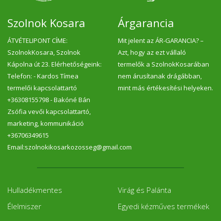
Szolnok Kosara
Árgarancia
ÁTVÉTELIPONT CÍME:
Mit jelent az ÁR-GARANCIA? –
SzolnokKosara, Szolnok
Azt, hogy az ezt vállaló
Kápolna út 23. Elérhetőségeink:
termelők a SzolnokKosarában
Telefon: - Kardos Tímea
nem árusítanak drágábban,
termelői kapcsolattartó
mint más értékesítési helyeken.
+36308155798 - Bakóné Bán
Zsófia vevői kapcsolattartó,
marketing, kommunikáció
+36706349615
Email:szolnokikosarkozosseg@gmail.com
Hulladékmentes
Virág és Palánta
Élelmiszer
Egyedi kézműves termékek