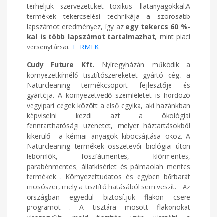
terheljük szervezetüket toxikus illatanyagokkal.A
termékek tekercselési technikája a szorosabb
lapszámot eredményez, így az
egy tekercs 60 %-
kal is több lapszámot tartalmazhat
, mint piaci
versenytársai.
TERMÉK
Cudy Future Kft.
Nyíregyházán működik a
környezetkímélő tisztítószereketet gyártó cég, a
Naturcleaning termékcsoport fejlesztője és
gyártója. A környezetvédő szemléletet is hordozó
vegyipari cégek között a első egyika, aki hazánkban
képviselni kezdi azt a ökológiai
fenntarthatósági üzenetet, melyet háztartásokból
kikerülő a kémiai anyagok kibocsájtása okoz. A
Naturcleaning termékek összetevői biológiai úton
lebomlók, foszfátmentes, klórmentes,
parabénmentes, állatkísérlet és pálmaolah mentes
termékek . Környezettudatos és egyben bőrbarát
mosószer, mely a tisztító hatásából sem veszít. Az
országban egyedül biztosítjuk flakon csere
programot . A tisztára mosott flakonokat