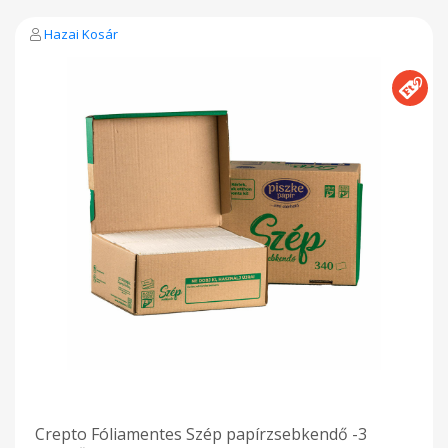
Fóliamentes igen Illatanyag-mentes igen Rétegszám 3 réteg
Tekercs / csomag 12 Gyártó: Magyar Piszke Papír Kft
Hazai Kosár
Crepto Fóliamentes Szép papírzsebkendő -3