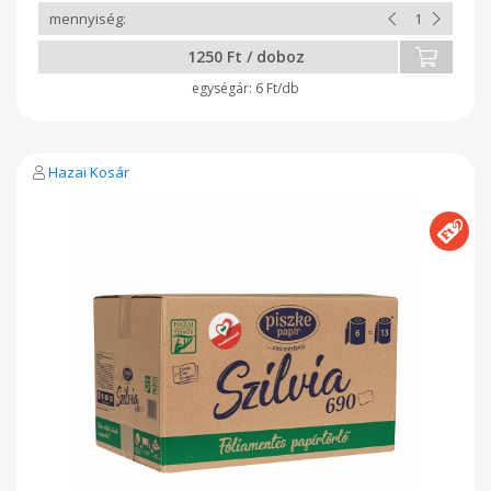
szállítása környezetbarátabb, mint a kisebb csomagos
szalvéták esetében. Újrahasznosított és újrahasznosítható,
fóliamentes csomagolásban kapható. Alapanyag cellulóz
1250 Ft / doboz
Fóliamentes igen Illatanyag-mentes igen Rétegszám 2 réteg
Gyártó: Magyar Piszke Papír Kft
6 Ft/db
Hazai Kosár