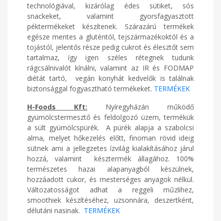
technológiával, kizárólag édes sütiket, sós
snackeket, valamint gyorsfagyasztott
péktermékeket készítenek. Szárazárú termékek
egésze mentes a gluténtól, tejszármazékoktól és a
tojástól, jelentős része pedig cukrot és élesztőt sem
tartalmaz, így igen széles rétegnek tudunk
rágcsálnivalót kínálni, valamint az IR és FODMAP
diétát tartó, vegán konyhát kedvelők is találnak
biztonsággal fogyasztható termékeket.
TERMÉKEK
H-Foods Kft:
Nyíregyházán működő
gyümölcstermesztő és feldolgozó üzem, termékük
a sült gyümölcspürék. A pürék alapja a szabolcsi
alma, melyet hőkezelés előtt, finoman rövid ideig
sütnek ami a jellegzetes ízvilág kialakításához járul
hozzá, valamint késztermék állagához. 100%
természetes hazai alapanyagból készülnek,
hozzáadott cukor, és mesterséges anyagok nélkül.
Változatosságot adhat a reggeli műzlihez,
smoothiek készítéséhez, uzsonnára, deszertként,
délutáni nasinak.
TERMÉKEK