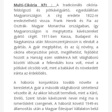
Multi-Cikória Kft :
A tradicionális cikória-
feldolgozó és pótkávégyártó, egyedülállóan
Magyarországon. A cég eredete 1822-re
eredeztethető vissza. Frank Henrik és Fia az
Osztrák- Magyar Monarchia országaiban, így
Magyarországon is megnyitotta kávészereket
gyártó cégét. 1911-ben Kassa, Budapest és
Nagykanizsa után Mosonszentjánoson is elindult a
gyártás. A gyár megépítése, és az új növény, a
cikória elterjesztése pénzt, megélhetést, fejlődést
hozott a Hanság ezen vidékére.A két világháború
közötti időszak a fellendülés kora volt, mivel a
pótkávé olcsóbb volt, mint a babkávé és növekedett
iránta az érdeklődés.
A háborús konjunktúra tovább növelte a
keresletet.A gyár a második világháborút sértetlenül
vészelte át. Az akkor készült termékek, mint a Káró,
Enriló, Szent István kávészerek nevei még ma is
ismerősként csengenek. A háborút követő 1949-es
államosítás után a Magyar Édesipari Vállalaton belül