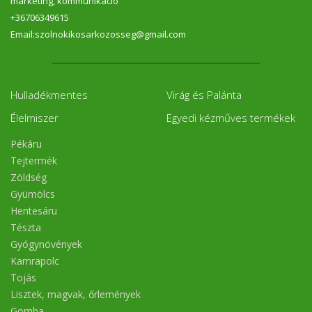
marketing, kommunikáció
+36706349615
Email:szolnokikosarkozosseg@gmail.com
Hulladékmentes
Virág és Palánta
Élelmiszer
Egyedi kézműves termékek
Pékáru
Tejtermék
Zöldség
Gyümölcs
Hentesáru
Tészta
Gyógynövények
Kamrapolc
Tojás
Lisztek, magvak, őrlemények
Gomba