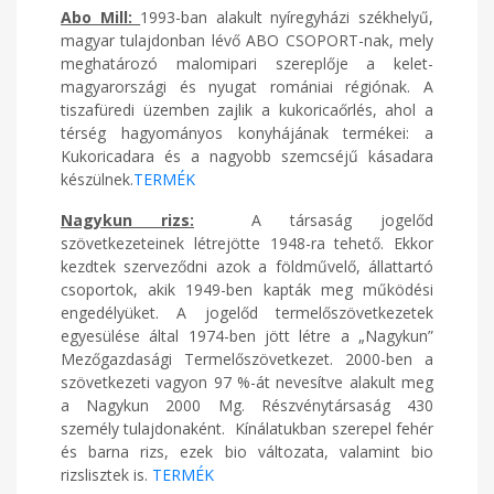
Abo Mill:
1993-ban alakult nyíregyházi székhelyű,
magyar tulajdonban lévő ABO CSOPORT-nak, mely
meghatározó malomipari szereplője a kelet-
magyarországi és nyugat romániai régiónak. A
tiszafüredi üzemben zajlik a kukoricaőrlés, ahol a
térség hagyományos konyhájának termékei: a
Kukoricadara és a nagyobb szemcséjű kásadara
készülnek.
TERMÉK
Nagykun rizs:
A társaság jogelőd
szövetkezeteinek létrejötte 1948-ra tehető. Ekkor
kezdtek szerveződni azok a földművelő, állattartó
csoportok, akik 1949-ben kapták meg működési
engedélyüket. A jogelőd termelőszövetkezetek
egyesülése által 1974-ben jött létre a „Nagykun”
Mezőgazdasági Termelőszövetkezet. 2000-ben a
szövetkezeti vagyon 97 %-át nevesítve alakult meg
a Nagykun 2000 Mg. Részvénytársaság 430
személy tulajdonaként. Kínálatukban szerepel fehér
és barna rizs, ezek bio változata, valamint bio
rizslisztek is.
TERMÉK