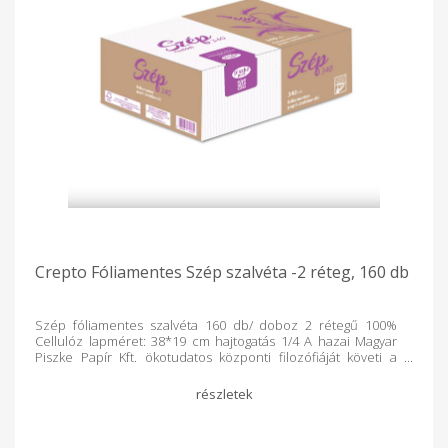
Crepto Fóliamentes Szép szalvéta -2 réteg, 160 db
Szép fóliamentes szalvéta 160 db/ doboz 2 rétegű 100%
Cellulóz lapméret: 38*19 cm hajtogatás 1/4 A hazai Magyar
Piszke Papír Kft. ökotudatos központi filozófiáját követi a
Szép termékcsalád is, tehát a magasabb lapszám, és a
kevesebb csomagolás elve érvényesül a fóliamentes, öko
szalvétáknál is. A csomag 100%-ban lebomló,
fehér színű szalvétát tartalmaz, mely kiválóan alkalmas
mindennapi használatra. Nagy kiszerelésének köszönhetően