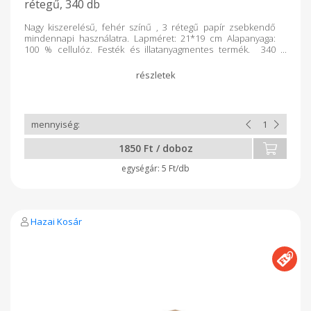
rétegű, 340 db
Nagy kiszerelésű, fehér színű , 3 rétegű papír zsebkendő
mindennapi használatra. Lapméret: 21*19 cm Alapanyaga:
100 % cellulóz. Festék és illatanyagmentes termék. 340
db/ doboz Gyártó: Magyar Piszke Papír Kft
1850 Ft / doboz
5 Ft/db
Hazai Kosár