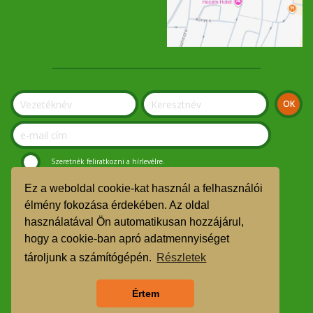
Szeretnék feliratkozni a hírlevélre.
Ez a weboldal cookie-kat használ a felhasználói
© Szolnoki Kosár Közösség 2019.
élmény fokozása érdekében. Az oldal
használatával Ön automatikusan hozzájárul,
GDPR
hogy a cookie-ban apró adatmennyiséget
TMR
tároljunk a számítógépén.
Részletek
Árgarancia
Értem