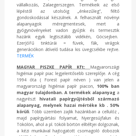
vállalkozás, Zalaegerszegen. Termékeik az első
lépéstől az utolsóig „énkezűleg”, féltő
gondoskodással készülnek. A felhasznált növényi
alapanyagok méregmentesek, mert a
gyógynövényeket vadon gyűjtik és termesztik
hazánk egyik legtisztább vidékén, Göcsejben.
EzerJóFű tinktúrái = füvek, fák, virágok
generációkon átívelő tudása kis üvegcsékbe rejtve.
TERMÉK
MAGYAR PISZKE PAPÍR Kft:
Magyarországi
higiéniai papír piac legjelentősebb szereplője. A cég
1994 óta ( Forest papír néven ) van jelen a
magyarországi higiéniai papír piacon,
100% ban
magyar tulajdonban.
A termékek alapanyag
a
nagyrészt
hivatali papírgyűjtésből származó
alapanyag, melynek hazai mértéke kb . 50%
körüli
. Több üzemben zajlik hazánkban a cellulóz ,
majd papírgyártási folyamat, Nyergesújfalun és
Tökölön, ahol a pl. tököli börtön elítéltjei dolgoznak,
a kézi munkával hajtogatott csomagoló dobozok