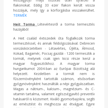
visszagyűjti majd tisztítás után újratölti a
flakonokat. Eddig 33 ezer flakon került vissza
hozzájuk, mely így a körforgásba visszakerülhet.
TERMÉK
Heit Torma
Létevértesről a torma termesztés
hazájából
A Heit család évtiszedek óta foglalkozik torma
termesztéssel, és annak feldolgozásával. Debrecen
vonzáskörzetében - Létavértes, Újléta, Álmosd,
Kokad, Bagamér, Pocsaj gazdái - 1200 termesztik a
tormát, melynek csak igen kicsi része kerül a
magyar fogyasztókhoz. A magyar torma
hungarikumot 2004-ban az Európai Bizottság alá
helyezett. Kezdetben a tormát nem is
fűszernövényként tartották számon, elsősorban
gyógynövényként használták a népi gyógyászatban.
Magas a nátrium-, kalcium-, magnézium- és C-
vitamin tartalma, valamint egészségjavító preventív
hatásairól is közismert. Kiváló gyomorbajokra, segíti
az emésztést és meghozza az étvágyat. Egyre