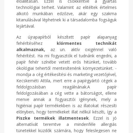
előállításán. Ezzel is csökkentve a gyártás
technológiai terheit. Valamint az elitéltek értelmes
alkotó munkában edzőzve, akár egy szakma
kitanulásával léphetnek ki a társadalomba fogságuk
lejártával.
Az újrapapírból készített papír alapanyag
fehérítéséhez
klórmentes technikát
alkalmaznak,
az un. aktív oxigénnel való
fehérítést. Ha mi fogyasztók el tudnánk engedni, a
papír fehér színébe vetett erős hitünket, tovább
ökológiai tehertől mentesítenénk környezetünket. -
mondja a cég értékesítési és marketing vezetőjével,
Kecskeméti Attila, mert erre a papírgyártó cégek a
feldolgozásban reagálnának.A papír
feldolgozásában a cég vette a bátorságot, ellene
menve annak a fogyasztói igénynek, mely a
higiéniai papír termékekben is az illatokat részesíti
előnyben, hogy termékeket illat nélkül készíti, így a
Piszke termékek illatmentesek
. Ezzel is jó
alternatívát teremtve a mindenféle allergiás
tünetekkel küzdők számára, hogy feleslegesen ne