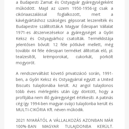
a Budapesti Zamat és Ostyagyár gyáregységeként
működött. Majd az üzem 1950-1956-ig csak a
cikóriaaszalással foglalkozott, mert a
kávégyártáshoz szükséges gépsorait leszerelték és
Budapestre szállították.A Magyar Édesipari Vállalat
1971-es átszervezésekor a gyáregységet a Győri
Keksz és Ostyagyárhoz csatolták. Terméklistája
jelentősen bővült: 12 féle pótkávé mellett, még
további 44 féle édesipari terméket állítottak elő, pl.
teaízesítőt, krémporokat, cukorkát, pörkölt
mogyorót.
A rendszerváltást követő privatizáció során, 1991-
ben, a Győri Keksz és Ostyagyárral együtt a United
Biscuits tulajdonába került. Az angol tulajdonos
több éves mérlegelés után úgy döntött, hogy a
profiljába nem illő gyáregységet értékesíti. A patinás
cég így 1994-ben magyar-svájci tulajdonba került és
MULTI-CIKÓRIA Kft. néven működik.
2021 NYARÁTÓL A VÁLLALKOZÁS AZONBAN MÁR
100%-BAN MAGYAR TULAJDONBA KERÜLT.