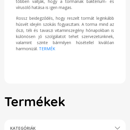
többen vallják, hogy a tormának baktérium- és
vírusölő hatása is igen magas.
Rossz beidegződés, hogy reszelt tormát leginkább
húsvét idején szokás fogyasztani. A torma mind az
őszi, téli és tavaszi vitaminszegény hónapokban is
különösen jó szolgálatot tehet szervezetünknek,
valamint szinte bármilyen húsétellel kiválóan
harmonizál.
TERMÉK
Termékek
KATEGÓRIÁK