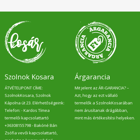
Szolnok Kosara
Árgarancia
ÁTVÉTELIPONT CÍME:
Mit jelent az ÁR-GARANCIA? –
SzolnokKosara, Szolnok
Azt, hogy az ezt vállaló
Kápolna út 23. Elérhetőségeink:
termelők a SzolnokKosarában
Telefon: - Kardos Tímea
nem árusítanak drágábban,
termelői kapcsolattartó
mint más értékesítési helyeken.
+36308155798 - Bakóné Bán
Zsófia vevői kapcsolattartó,