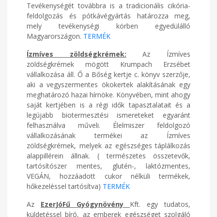
Tevékenységét továbbra is a tradicionális cikória-
feldolgozás és pótkávégyártás határozza meg,
mely tevékenységi körben egyedülálló
Magyarországon.
TERMÉK
Ízmíves zöldségkrémek:
Az Ízmíves
zöldségkrémek mögött Krumpach Erzsébet
vállalkozása áll. Ő a Bőség kertje c. könyv szerzője,
aki a vegyszermentes ökokertek alakításának egy
meghatározó hazai hírnöke. Könyvében, mint ahogy
saját kertjében is a régi idők tapasztalatait és a
legújabb biotermesztési ismereteket egyaránt
felhasználva műveli. Élelmiszer feldolgozó
vállalkozásának termékei az Ízmíves
zöldségkrémek, melyek az egészséges táplálkozás
alappillérein állnak. ( természetes összetevők,
tartósítószer mentes, glutén-, laktózmentes,
VEGÁN, hozzáadott cukor nélküli termékek,
hőkezeléssel tartósítva)
TERMÉK
Az
EzerJóFű Gyógynövény
Kft. egy tudatos,
küldetéssel bíró, az emberek egészséget szolgáló