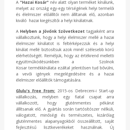
A
"Hazai Kosár"
név alatt olyan terméket kínálunk,
melyet az ország egy-egy térségének helyi termelői
és élelmiszer előállítói nem állítanak elő, azonban
kiváló hazai kiegészítői a helyi kínálatnak.
A
Helyben a Jövőnk Szövetkezet
tagjaiként arra
vállalkoztunk, hogy a helyi élelmiszer mellé a hazai
élelmiszer kínálatot is feltérképezzük és a helyi
kínálat mellé biztosítsuk azok minél szélesebb körű
elérhetőségét. Reméljük, hogy az értékrend melletti
együttműködésünkben a Szolnok
Kosar termékkínálata ezáltal jelentősen tud bővülni,
a vevői igények megelégedésére és a hazai
élelmiszer előállítók támogatására.
Glulu's Free From:
2015-os Debreceni-i Start-up
vállalkozás, melyben egy fiatal csapat arra
vállalkozott, hogy gluténmentes pékárut
állítsanak elő. A gyártás során tartósítószer nélküli,
válogatott, minőségi és természetes, kizárólag
gluténmentes alapanyagokból összeállított, saját
fejlesztésű lisztkeverékeket használnak. Új