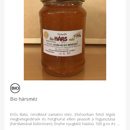
Bio hársméz
Erős illatú, rendkívül zamatos méz. Elsősorban felső légúti
megbetegedések és hörghurut ellen javasolt a fogyasztása
(hársfateával különösen). Enyhe nyugtató hatású. 500 g-os és
950 g-os kiszerelésben értékesítjük. Saját üvegeinket (tetővel)