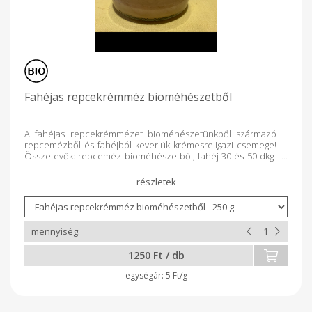
Fahéjas repcekrémméz bioméhészetből
A fahéjas repcekrémmézet bioméhészetünkből származó
repcemézből és fahéjból keverjük krémesre.Igazi csemege!
Összetevők: repceméz bioméhészetből, fahéj 30 és 50 dkg-
os kiszerelésben kapható.
1250 Ft / db
5 Ft/g