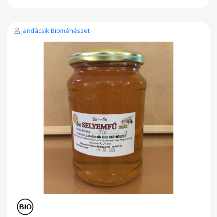
Jandácsik Bioméhészet