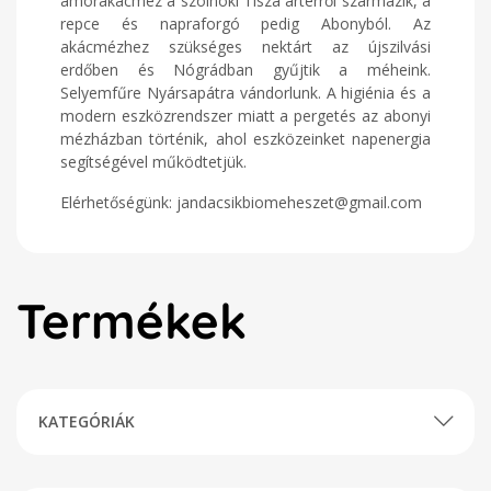
ámorakácméz a szolnoki Tisza ártérről származik, a
repce és napraforgó pedig Abonyból. Az
akácmézhez szükséges nektárt az újszilvási
erdőben és Nógrádban gyűjtik a méheink.
Selyemfűre Nyársapátra vándorlunk. A higiénia és a
modern eszközrendszer miatt a pergetés az abonyi
mézházban történik, ahol eszközeinket napenergia
segítségével működtetjük.
Elérhetőségünk: jandacsikbiomeheszet@gmail.com
Termékek
KATEGÓRIÁK