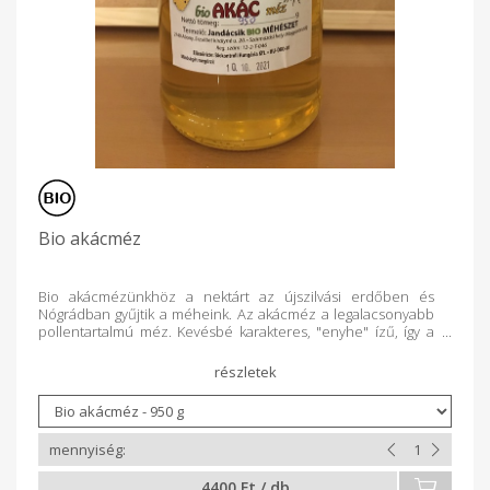
Bio akácméz
Bio akácmézünkhöz a nektárt az újszilvási erdőben és
Nógrádban gyűjtik a méheink. Az akácméz a legalacsonyabb
pollentartalmú méz. Kevésbé karakteres, "enyhe" ízű, így a
cukor helyettesítésére leginkább alkalmas a mézek közül.
Nagyon lassan kristályosodik. Ugyanúgy, mint az akácvirág
teája, az akácméz is ajánlott a gyomorsav túltermelés okozta
emésztési zavarokra. 500 és 950 g-os kiszerelésben
értékesítjük. Saját üvegeinket 25 ill. 50 Ft/db áron beszámítjuk
a következő vásárláskor.
4400 Ft / db