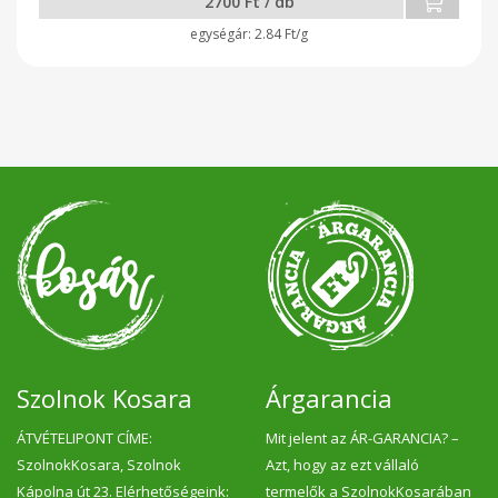
2700 Ft / db
2.84 Ft/g
Szolnok Kosara
Árgarancia
ÁTVÉTELIPONT CÍME:
Mit jelent az ÁR-GARANCIA? –
SzolnokKosara, Szolnok
Azt, hogy az ezt vállaló
Kápolna út 23. Elérhetőségeink:
termelők a SzolnokKosarában