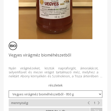
Vegyes virágméz bioméhészetből
Nyári virágmézeket, köztük napraforgót, ámorakácot,
selyemfüvet és mezei virágot tartalmazó méz, melyhez a
nektárt Abony környékén és Szolnoknon, a Tisza árterében
gyűjtötték méheink. Méhészetünkben csak bioméhészetben
engedélyezett szereket használunk. Ezt a mézet a
mindennapos használat (mézeskenyér, mézes tea) mellett
sütéshez ajánljuk. 950 g-os és 500 g-os kiszerelésben
kapható. Saját üvegeinket (tetővel) 50 Ft/db ill. 25 Ft/db áron
beszámítjuk a következő vásárláskor.