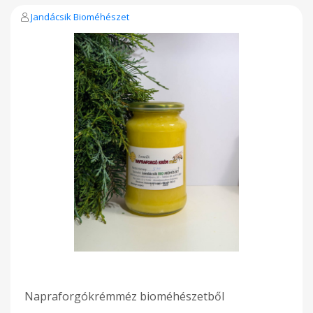
Jandácsik Bioméhészet
Napraforgókrémméz bioméhészetből