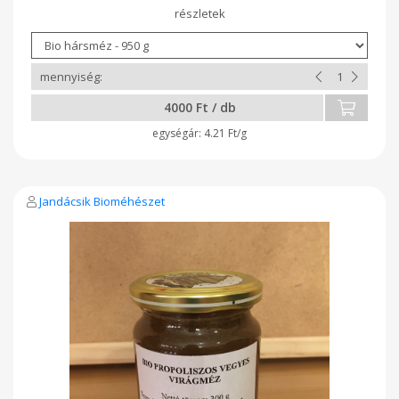
25 ill. 50 Ft/db áron beszámítjuk a következő vásárláskor.
4000 Ft / db
4.21 Ft/g
Jandácsik Bioméhészet