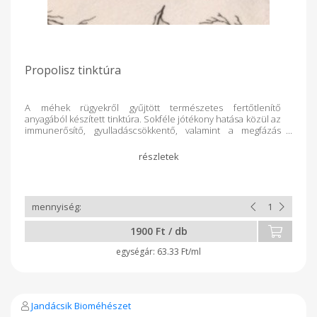
Propolisz tinktúra
A méhek rügyekről gyűjtött természetes fertőtlenítő
anyagából készített tinktúra. Sokféle jótékony hatása közül az
immunerősítő, gyulladáscsökkentő, valamint a megfázás
tüneteit, torokfájást enyhítő hatását emeljük ki. Ajánlott napi
adag 20 csepp, egy kanál mézre vagy kockacukorra
csepegtetve. Gyerekeknek inkább propoliszos mézet adjunk.
A propoliszra érzékenyek kerüljék a fogyasztását!!
1900 Ft / db
63.33 Ft/ml
Jandácsik Bioméhészet