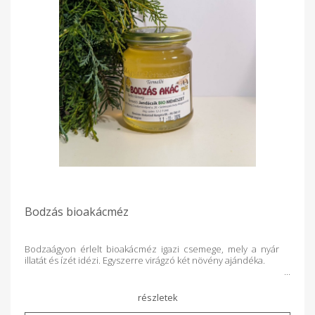
Bodzás bioakácméz
Bodzaágyon érlelt bioakácméz igazi csemege, mely a nyár
illatát és ízét idézi. Egyszerre virágzó két növény ajándéka.