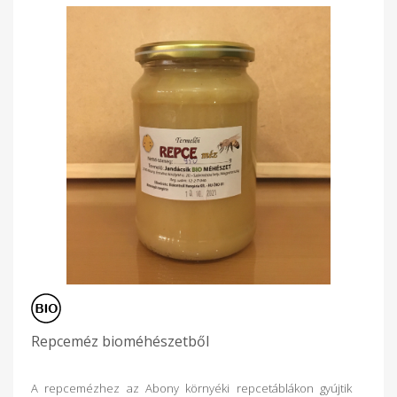
Repceméz bioméhészetből
A repcemézhez az Abony környéki repcetáblákon gyújtik