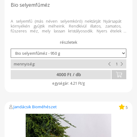
Bio selyemfűméz
A selyemfű (más néven selyemkóró) nektárját Nyársapát
környékén gyűjtik méheink. Rendkívül illatos, zamatos,
fűszeres méz, mely lassan kristályosodik. Nyers ételek
különleges ízesítője. 500 g-os és 950 g-os
kiszerelésben árusítjuk. Saját üvegeinket (tetővel) 25 ill. 50 Ft-
os áron beszámítjuk a következő vásárláskor.
4000 Ft / db
4.21 Ft/g
Jandácsik Bioméhészet
5