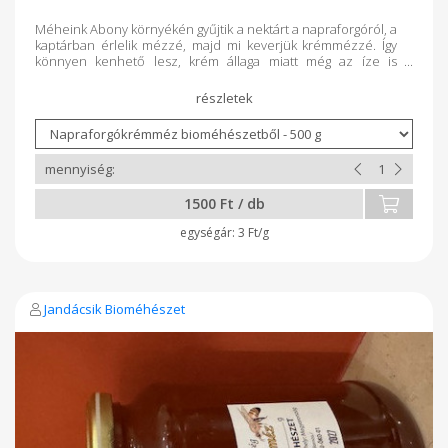
Méheink Abony környékén gyűjtik a nektárt a napraforgóról, a
kaptárban érlelik mézzé, majd mi keverjük krémmézzé. Így
könnyen kenhető lesz, krém állaga miatt még az íze is
finomabb!
1500 Ft / db
3 Ft/g
Jandácsik Bioméhészet