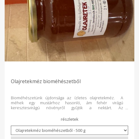
Olajretekméz bioméhészetből
Bioméhészetünk újdonsága az ízletes olajretekméz. A
méhek egy mustárhoz hasonló, ám fehér virágú
keresztesvirágú növényről gyűjtik a nektárt. Az
olajretekmézet mindenkinek javasoljuk megkóstolni. A retek
jellegzetes ízét itt hiába keressük! Magas vitmintartalmú,
antibakteriális hatású, serkenti az epekiválasztást. Erőteljes
antioxidáns hatása is van.