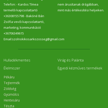
Telefon: - Kardos Tímea
nem árusítanak drágábban,
termelői kapcsolattartó
mint más értékesítési helyeken.
+36308155798 - Bakóné Bán
Zsófia vevői kapcsolattartó,
marketing, kommunikáció
+36706349615
Email:szolnokikosarkozosseg@gmail.com
Hulladékmentes
Virág és Palánta
Élelmiszer
Egyedi kézműves termékek
Pékáru
Tejtermék
Zöldség
Gyümölcs
Hentesáru
Tészta