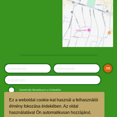
Szeretnék feliratkozni a hírlevélre.
Ez a weboldal cookie-kat használ a felhasználói
© Szolnoki Kosár Közösség 2019.
élmény fokozása érdekében. Az oldal
használatával Ön automatikusan hozzájárul,
GDPR