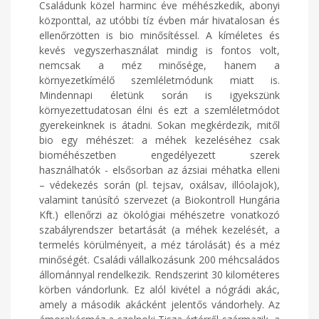
Családunk közel harminc éve méhészkedik, abonyi
központtal, az utóbbi tíz évben már hivatalosan és
ellenőrzötten is bio minősítéssel. A kíméletes és
kevés vegyszerhasználat mindig is fontos volt,
nemcsak a méz minősége, hanem a
környezetkímélő szemléletmódunk miatt is.
Mindennapi életünk során is igyekszünk
környezettudatosan élni és ezt a szemléletmódot
gyerekeinknek is átadni. Sokan megkérdezik, mitől
bio egy méhészet: a méhek kezeléséhez csak
bioméhészetben engedélyezett szerek
használhatók - elsősorban az ázsiai méhatka elleni
– védekezés során (pl. tejsav, oxálsav, illóolajok),
valamint tanúsító szervezet (a Biokontroll Hungária
Kft.) ellenőrzi az ökológiai méhészetre vonatkozó
szabályrendszer betartását (a méhek kezelését, a
termelés körülményeit, a méz tárolását) és a méz
minőségét. Családi vállalkozásunk 200 méhcsaládos
állománnyal rendelkezik. Rendszerint 30 kilométeres
körben vándorlunk. Ez alól kivétel a nógrádi akác,
amely a második akácként jelentős vándorhely. Az