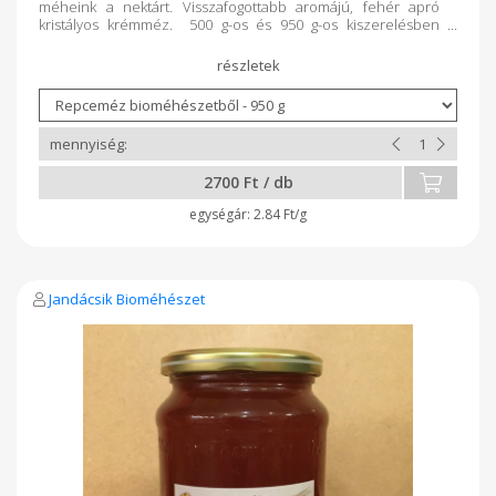
méheink a nektárt. Visszafogottabb aromájú, fehér apró
kristályos krémméz. 500 g-os és 950 g-os kiszerelésben
árusítjuk. Saját üvegeinket (tetővel) 25 ill. 50 Ft-os áron
beszámítjuk a következő vásárláskor.
2700 Ft / db
2.84 Ft/g
Jandácsik Bioméhészet