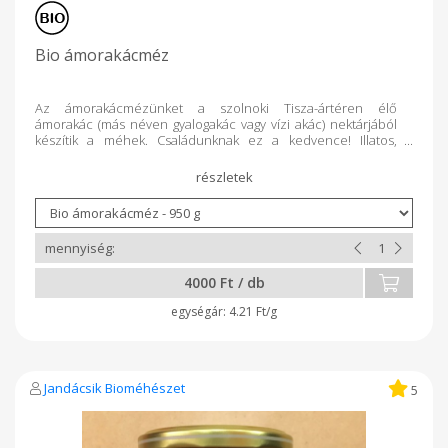
Bio ámorakácméz
Az ámorakácmézünket a szolnoki Tisza-ártéren élő
ámorakác (más néven gyalogakác vagy vízi akác) nektárjából
készítik a méhek. Családunknak ez a kedvence! Illatos,
aromás, lassan kristályosodó méz. 500 g-os és 950 g-os
kiszerelésben árusítjuk. Saját üvegeinket (tetővel) 25 ill. 50
Ft/db áron beszámítjuk a következő vásárláskor.
4000 Ft / db
4.21 Ft/g
Jandácsik Bioméhészet
5