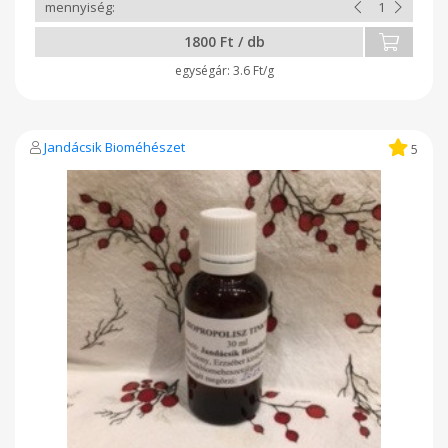
1800 Ft / db
3.6 Ft/g
Jandácsik Bioméhészet
5