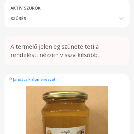
AKTÍV SZŰRŐK
SZŰRÉS
A termelő jelenleg szünetelteti a
rendelést, nézzen vissza később.
Jandácsik Bioméhészet