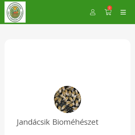
0
Jandácsik Bioméhészet