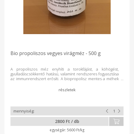
Bio propoliszos vegyes virágméz - 500 g
A propoliszos méz enyhíti a torokfájást, a köhögést,
gyulladáscsökkentő hatású, valamint rendszeres fogyasztása
az immunrendszert erősíti. A biopropolisz mentes a méhek
atka elleni védelmében használt kemikáliáktól, hiszen
csak bioméhészetben engedélyezett szereket használunk.
500 g-os kiszerelésben árusítjuk. A propolisztinktúra kiválása
a méz tetején természetes. Használat előtt javasoljuk
belekeverni a mézbe. Összetevők: vegyes virágméz,
propolisztinktúra
2800 Ft / db
5600 Ft/kg