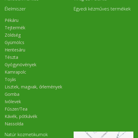
Élelmiszer
Egyedi kézműves termékek
Pékáru
Tejtermék
Zöldség
Gyümölcs
Hentesáru
Tészta
Gyógynövények
Kamrapolc
Tojás
Lisztek, magvak, őrlemények
Gomba
Ivólevek
Fűszer/Tea
Kávék, pótkávék
Nassolda
Natúr kozmetikumok