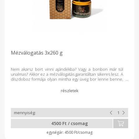
Mézválogatás 3x260 g
Nem akarsz bort vinni ajándékba? Vagy a bonbon már túl
unalmas? Akkor ez a mézválogatás garantáltan sikeres lesz. A
díszdoboz formája olyan mintha egy üveg bor lenne benne,
de mégsem, mert 3 különböző méz tornyosul egymásra
design üvegekben. 260g ámorméz 260 g erdei méz 260 g
napraforgó méz
4500 Ft / csomag
4500 Ft/csomag