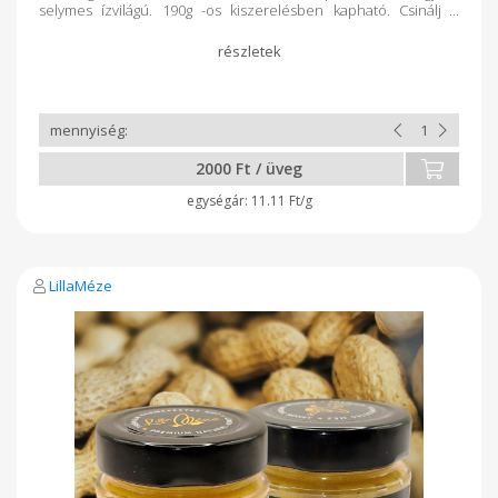
selymes ízvilágú. 190g -os kiszerelésben kapható. Csinálj
belőle forró fehércsokit. Bármelyik kosaras tejtermelő
tejcsijét ajánlom hozzá. De akár farsangi fánkba töltve is
mennyei.
2000 Ft / üveg
11.11 Ft/g
LillaMéze