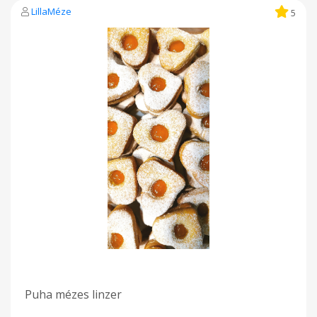
LillaMéze
5
Puha mézes linzer