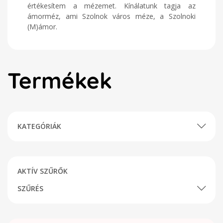
értékesítem a mézemet. Kínálatunk tagja az
ámorméz, ami Szolnok város méze, a Szolnoki
(M)ámor.
Termékek
KATEGÓRIÁK
AKTÍV SZŰRŐK
SZŰRÉS