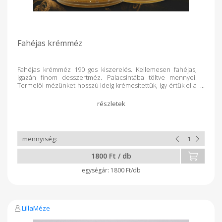
Fahéjas krémméz
Fahéjas krémméz 190 gos kiszerelés. Kellemesen fahéjas,
igazán finom desszertméz. Palacsintába töltve mennyei.
Termelői mézünket hosszú ideig krémesítettük, így értük el a
finom krémes állagot.
1800 Ft / db
1800 Ft/db
LillaMéze