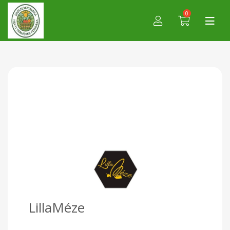
0
LillaMéze