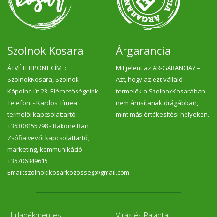
Szolnok Kosara
Árgarancia
ÁTVÉTELIPONT CÍME:
Mit jelent az ÁR-GARANCIA? –
SzolnokKosara, Szolnok
Azt, hogy az ezt vállaló
Kápolna út 23. Elérhetőségeink:
termelők a SzolnokKosarában
Telefon: - Kardos Tímea
nem árusítanak drágábban,
termelői kapcsolattartó
mint más értékesítési helyeken.
+36308155798 - Bakóné Bán
Zsófia vevői kapcsolattartó,
marketing, kommunikáció
+36706349615
Email:szolnokikosarkozosseg@gmail.com
Hulladékmentes
Virág és Palánta