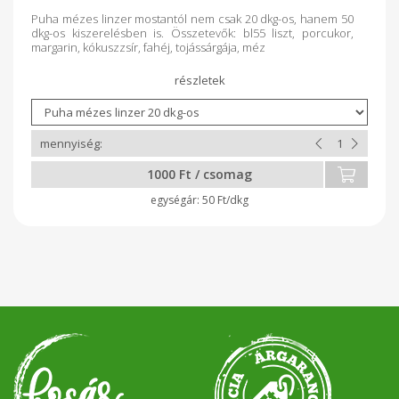
Puha mézes linzer mostantól nem csak 20 dkg-os, hanem 50
dkg-os kiszerelésben is. Összetevők: bl55 liszt, porcukor,
margarin, kókuszzsír, fahéj, tojássárgája, méz
1000 Ft / csomag
50 Ft/dkg