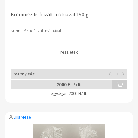
Krémméz liofilizált málnával 190 g
Krémméz liofilizált málnával.
2000 Ft / db
2000 Ft/db
LillaMéze