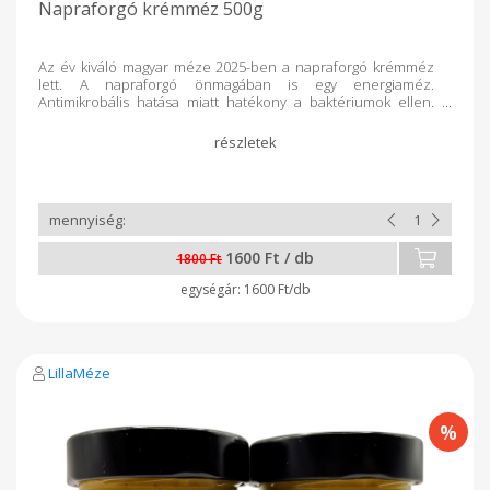
Napraforgó krémméz 500g
Az év kiváló magyar méze 2025-ben a napraforgó krémméz
lett. A napraforgó önmagában is egy energiaméz.
Antimikrobális hatása miatt hatékony a baktériumok ellen.
Gyorsan kristályosodó mézfajtának számít. A krémesítés egy
hosszabb folyamat, aminek köszönhetően a napraforgó
kristályszemcséit összetörjük, és egy kellemesen krémes
állagot kapunk. Így a kristályos állapot nem fog bekövetkezni.
Egy új élmény a mézfogyasztásban.
1600 Ft / db
1800 Ft
1600 Ft/db
LillaMéze