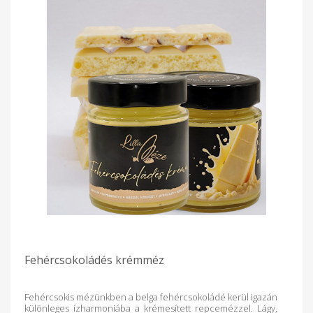
Fehércsokoládés krémméz
Fehércsokis mézünkben a belga fehércsokoládé kerül igazán
különleges ízharmoniába a krémesített repcemézzel. Lágy,