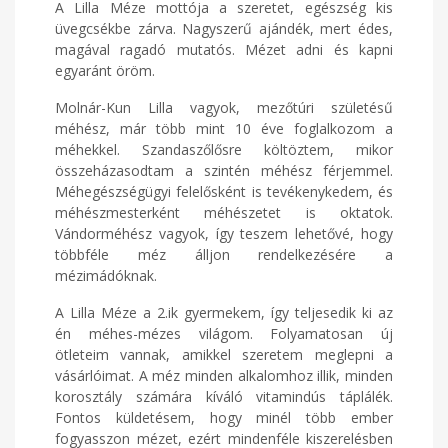
A Lilla Méze mottója a szeretet, egészség kis
üvegcsékbe zárva. Nagyszerű ajándék, mert édes,
magával ragadó mutatós. Mézet adni és kapni
egyaránt öröm.
Molnár-Kun Lilla vagyok, mezőtúri születésű
méhész, már több mint 10 éve foglalkozom a
méhekkel. Szandaszőlősre költöztem, mikor
összeházasodtam a szintén méhész férjemmel.
Méhegészségügyi felelősként is tevékenykedem, és
méhészmesterként méhészetet is oktatok.
Vándorméhész vagyok, így teszem lehetővé, hogy
többféle méz álljon rendelkezésére a
mézimádóknak.
A Lilla Méze a 2.ik gyermekem, így teljesedik ki az
én méhes-mézes világom. Folyamatosan új
ötleteim vannak, amikkel szeretem meglepni a
vásárlóimat. A méz minden alkalomhoz illik, minden
korosztály számára kíváló vitamindús táplálék.
Fontos küldetésem, hogy minél több ember
fogyasszon mézet, ezért mindenféle kiszerelésben