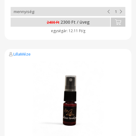
zsírzsavakban, omega-3, omega-6 zsírsavakat tartalmaz -
Szervezetünk cink, vas, szelén, kálium, magnézium, mangán,
réz szükségleteit biztosítja -Jót tesz a szemünknek,
szívünknek, és még az immunrendszerünket is erősíti. Ehhez
2300 Ft / üveg
párosul még finom krémmézünk, és már kész is az
2400 Ft
egészségbomba. A termék 180g-os kiszerelésben kapható!
12.11 Ft/g
LillaMéze