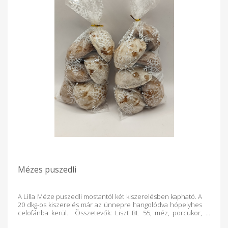
Mézes puszedli
A Lilla Méze puszedli mostantól két kiszerelésben kapható. A
20 dkg-os kiszerelés már az ünnepre hangolódva hópelyhes
celofánba kerül. Összetevők: Liszt BL 55, méz, porcukor,
margarin, tojás, citrom, mézeskalács fűszerkeverék