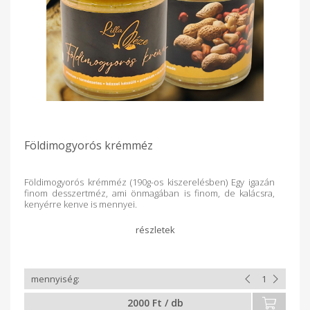
Földimogyorós krémméz
Földimogyorós krémméz (190g-os kiszerelésben) Egy igazán
finom desszertméz, ami önmagában is finom, de kalácsra,
kenyérre kenve is mennyei.
2000 Ft / db