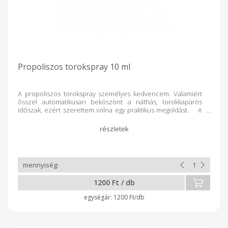
Propoliszos torokspray 10 ml
A propoliszos torokspray személyes kedvencem. Valamiért
ősszel automatikusan beköszönt a náthás, torokkaparós
időszak, ezért szerettem volna egy praktikus megoldást. A
propolisz hatása sokoldalú. Fertőtlenít, gyulladást csökkent,
fájdalmat csillapít. Nagyon hamar kifejti a hatását. A spray
verzió rögtön alkalmazható, nem kell hígítani, csak minden
használat előtt felrázni. A táskánkban elfér, és bármikor elő
tudjuk kapni és fújni a szánkba. Azonnal kifejti a hatását, és
valljuk be, ebben az időszakban pont erre van szükség, és
ráadásul természetes. Sokan nem szeretik a propolisz ízét,
de ezt a verziót sokkal hamarabb megszereti és megszokja
1200 Ft / db
az ember. Én kimondottan szeretem az ízét. Próbáld ki, ha
gyors segítségre van szükséged!
1200 Ft/db