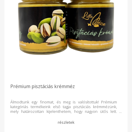
Prémium pisztáciás krémméz
Álmodtunk egy finomat, és meg is valósítottuk! Prémium
kategóriás termékeink első tagja pisztáciás krémmézünk,
mely határozottan kijelenthetem, hogy nagyon ütős lett.
Minket sem hagyott hidegen a pisztácialáz, ezért pisztáciát
házasítottunk finom krémmézzel, melynek eredménye egy
fantasztikus ízvilág lett. Úgy tartják a pisztácia fogyasztása
egyenlő egy maréknyi egészséggel. -Rendkívül gazdag