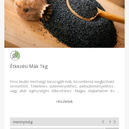
Étkezési Mák 1kg
Friss, kiváló minőségű bevizsgált mák, közvetlenül megbízható
termelőtől. Tökéletes süteményekhez, péksüteményekhez,
vagy akár egészséges étkezéshez. Magas olajtartalom és
jellegzetes ízvilág.