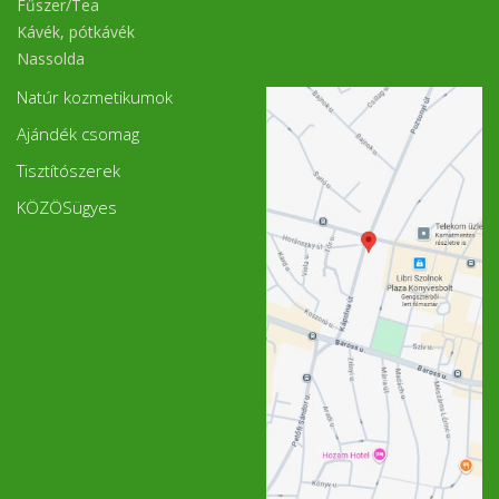
Fűszer/Tea
Kávék, pótkávék
Nassolda
Natúr kozmetikumok
Ajándék csomag
Tisztítószerek
KÖZÖSügyes