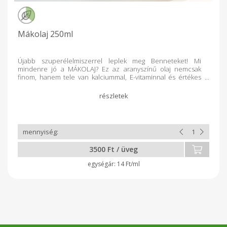
Mákolaj 250ml
Újabb szuperélelmiszerrel leplek meg Benneteket! Mi
mindenre jó a MÁKOLAJ? Ez az aranyszínű olaj nemcsak
finom, hanem tele van kalciummal, E-vitaminnal és értékes
omega-6 zsírsavakkal, amelyek hozzájárulnak az erős
csontokhoz, a szép bőrhöz és az egészséges szívhez.
Segíthet a csontritkulás megelőzésében Támogatja az
idegrendszert és a nyugodt alvást Antioxidánsai lassíthatják
az öregedést Salátákhoz, turmixokhoz, de akár bőrápolásra
is használható! Egy apró kanálnyi mákolaj naponta és máris
tettél valamit az egészségedért! Te próbáltad már? Hűtőben
javasolt tárolni!
3500 Ft / üveg
14 Ft/ml