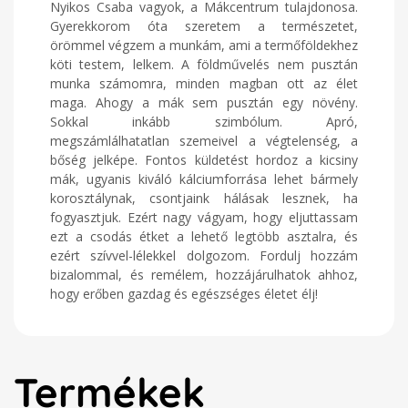
Nyikos Csaba vagyok, a Mákcentrum tulajdonosa.
Gyerekkorom óta szeretem a természetet,
örömmel végzem a munkám, ami a termőföldekhez
köti testem, lelkem. A földművelés nem pusztán
munka számomra, minden magban ott az élet
maga. Ahogy a mák sem pusztán egy növény.
Sokkal inkább szimbólum. Apró,
megszámlálhatatlan szemeivel a végtelenség, a
bőség jelképe. Fontos küldetést hordoz a kicsiny
mák, ugyanis kiváló kálciumforrása lehet bármely
korosztálynak, csontjaink hálásak lesznek, ha
fogyasztjuk. Ezért nagy vágyam, hogy eljuttassam
ezt a csodás étket a lehető legtöbb asztalra, és
ezért szívvel-lélekkel dolgozom. Fordulj hozzám
bizalommal, és remélem, hozzájárulhatok ahhoz,
hogy erőben gazdag és egészséges életet élj!
Termékek