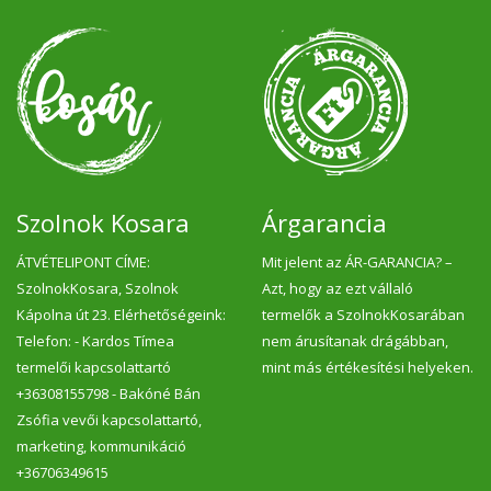
Szolnok Kosara
Árgarancia
ÁTVÉTELIPONT CÍME:
Mit jelent az ÁR-GARANCIA? –
SzolnokKosara, Szolnok
Azt, hogy az ezt vállaló
Kápolna út 23. Elérhetőségeink:
termelők a SzolnokKosarában
Telefon: - Kardos Tímea
nem árusítanak drágábban,
termelői kapcsolattartó
mint más értékesítési helyeken.
+36308155798 - Bakóné Bán
Zsófia vevői kapcsolattartó,
marketing, kommunikáció
+36706349615