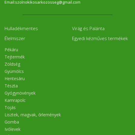
Email:szolnokikosarkozosseg@gmail.com
Hulladékmentes
Virág és Palánta
Élelmiszer
Egyedi kézműves termékek
Pékáru
Tejtermék
Zöldség
Gyümölcs
Hentesáru
Tészta
Gyógynövények
Kamrapolc
Tojás
Lisztek, magvak, őrlemények
Gomba
Ivólevek