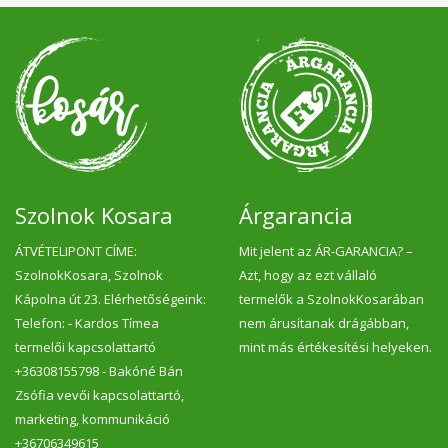
Szolnok Kosara
Árgarancia
ÁTVÉTELIPONT CÍME:
Mit jelent az ÁR-GARANCIA? –
SzolnokKosara, Szolnok
Azt, hogy az ezt vállaló
Kápolna út 23. Elérhetőségeink:
termelők a SzolnokKosarában
Telefon: - Kardos Tímea
nem árusítanak drágábban,
termelői kapcsolattartó
mint más értékesítési helyeken.
+36308155798 - Bakóné Bán
Zsófia vevői kapcsolattartó,
marketing, kommunikáció
+36706349615