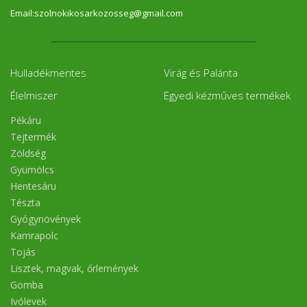
Email:szolnokikosarkozosseg@gmail.com
Hulladékmentes
Virág és Palánta
Élelmiszer
Egyedi kézműves termékek
Pékáru
Tejtermék
Zöldség
Gyümölcs
Hentesáru
Tészta
Gyógynövények
Kamrapolc
Tojás
Lisztek, magvak, őrlemények
Gomba
Ivólevek