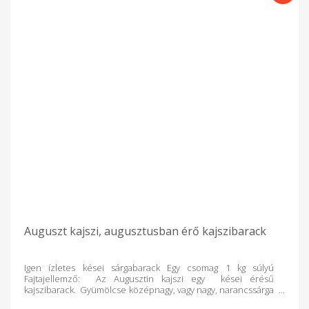
Auguszt kajszi, augusztusban érő kajszibarack
Igen ízletes kései sárgabarack Egy csomag 1 kg súlyú
Fajtajellemző: Az Augusztin kajszi egy kései érésű
kajszibarack. Gyümölcse középnagy, vagy nagy, narancssárga
héjú, a napos oldalon pirosas bemosódással. Húsa kemény,