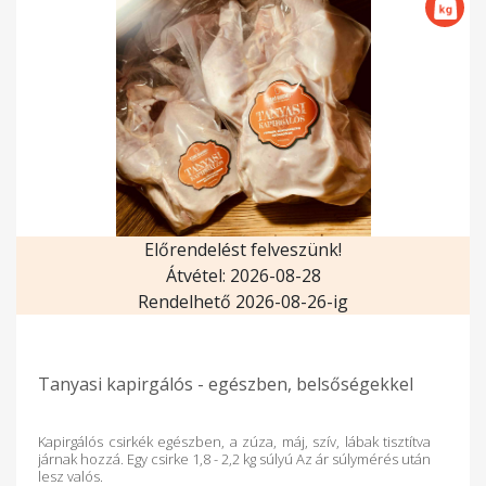
Előrendelést felveszünk!
Átvétel: 2026-08-28
Rendelhető 2026-08-26-ig
Tanyasi kapirgálós - egészben, belsőségekkel
Kapirgálós csirkék egészben, a zúza, máj, szív, lábak tisztítva
járnak hozzá. Egy csirke 1,8 - 2,2 kg súlyú Az ár súlymérés után
lesz valós.