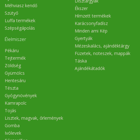
Dísztárgyak
Méhviasz kendő
Ékszer
Szütyő
Hímzett termékek
Luffa termékek
Karácsonyfadísz
Szépségápolás
Minden ami Kép
Gyertyák
Élelmiszer
Mézeskalács, ajándéktárgy
Pékáru
Füzetek, noteszek, mappák
Tejtermék
Táska
Zöldség
Ajándékátadók
Gyümölcs
Hentesáru
Tészta
Gyógynövények
Kamrapolc
Tojás
Lisztek, magvak, őrlemények
Gomba
Ivólevek