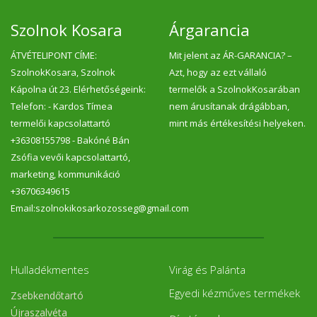
Szolnok Kosara
Árgarancia
ÁTVÉTELIPONT CÍME:
Mit jelent az ÁR-GARANCIA? –
SzolnokKosara, Szolnok
Azt, hogy az ezt vállaló
Kápolna út 23. Elérhetőségeink:
termelők a SzolnokKosarában
Telefon: - Kardos Tímea
nem árusítanak drágábban,
termelői kapcsolattartó
mint más értékesítési helyeken.
+36308155798 - Bakóné Bán
Zsófia vevői kapcsolattartó,
marketing, kommunikáció
+36706349615
Email:szolnokikosarkozosseg@gmail.com
Hulladékmentes
Virág és Palánta
Egyedi kézműves termékek
Zsebkendőtartó
Újraszalvéta