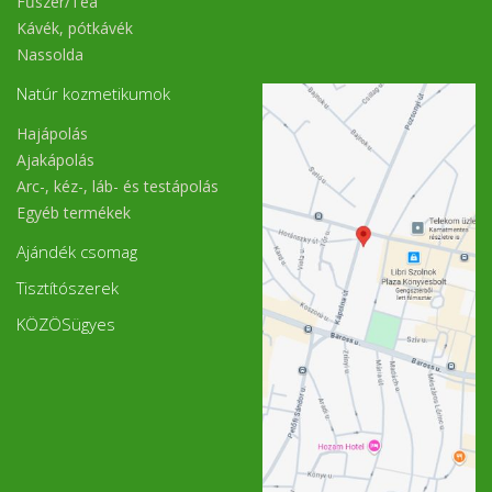
Fűszer/Tea
Kávék, pótkávék
Nassolda
Natúr kozmetikumok
Hajápolás
Ajakápolás
Arc-, kéz-, láb- és testápolás
Egyéb termékek
Ajándék csomag
Tisztítószerek
KÖZÖSügyes