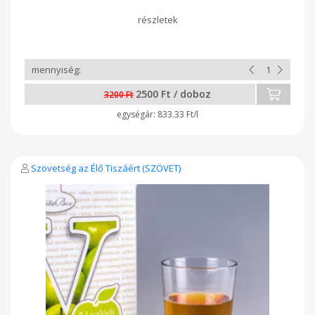
cukrot, tartósítószert, édesítőszert, ogrét. Csak az alma. :)
2500 Ft / doboz
3200 Ft
833.33 Ft/l
Szövetség az Élő Tiszáért (SZÖVET)