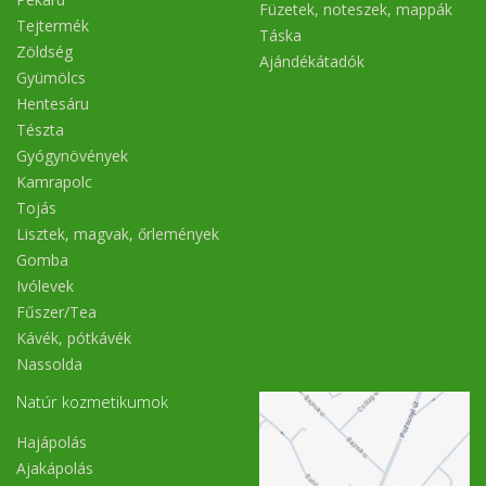
Füzetek, noteszek, mappák
Tejtermék
Táska
Zöldség
Ajándékátadók
Gyümölcs
Hentesáru
Tészta
Gyógynövények
Kamrapolc
Tojás
Lisztek, magvak, őrlemények
Gomba
Ivólevek
Fűszer/Tea
Kávék, pótkávék
Nassolda
Natúr kozmetikumok
Hajápolás
Ajakápolás