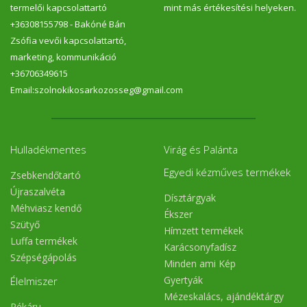
termelői kapcsolattartó
mint más értékesítési helyeken.
+36308155798 - Bakóné Bán
Zsófia vevői kapcsolattartó,
marketing, kommunikáció
+36706349615
Email:szolnokikosarkozosseg@gmail.com
Hulladékmentes
Virág és Palánta
Egyedi kézműves termékek
Zsebkendőtartó
Újraszalvéta
Dísztárgyak
Méhviasz kendő
Ékszer
Szütyő
Hímzett termékek
Luffa termékek
Karácsonyfadísz
Szépségápolás
Minden ami Kép
Gyertyák
Élelmiszer
Mézeskalács, ajándéktárgy
Pékáru