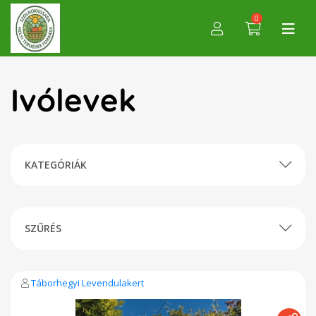
0
Ivólevek
KATEGÓRIÁK
SZŰRÉS
Táborhegyi Levendulakert