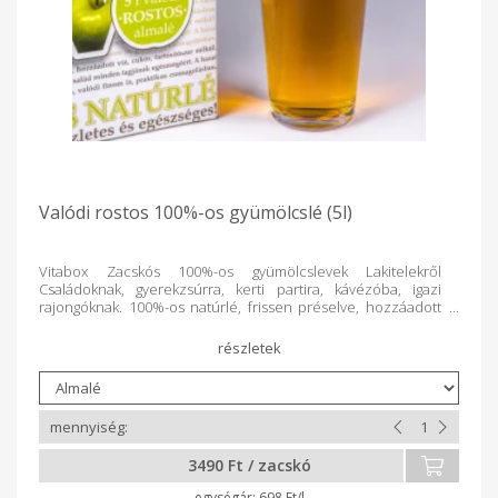
Valódi rostos 100%-os gyümölcslé (5l)
Vitabox Zacskós 100%-os gyümölcslevek Lakitelekről
Családoknak, gyerekzsúrra, kerti partira, kávézóba, igazi
rajongóknak. 100%-os natúrlé, frissen préselve, hozzáadott
víz, cukor, tartósítószer nélkül. Természetesen vitamindús
ital a család minden tagjának egészségéért. A hazai
gyümölcsök és zöldségek legjava, valódi finom íz praktikus
csomagolásban. A családi gazdaság Célja az volt, hogy az
almánkból a lehető legkisebb „beavatkozással”
készíthessenek gyümölcslevet. Sok kísérletezés és a
családtagokon való tesztelés után találták meg a
megoldást. Egy kíméletes hőkezelési eljárást alkalmaznak,
3490 Ft / zacskó
amely során felmelegítik az almalevet, de csak annyira, hogy
az erjedést okozó baktériumok elpusztuljanak, majd azonnal
698 Ft/l