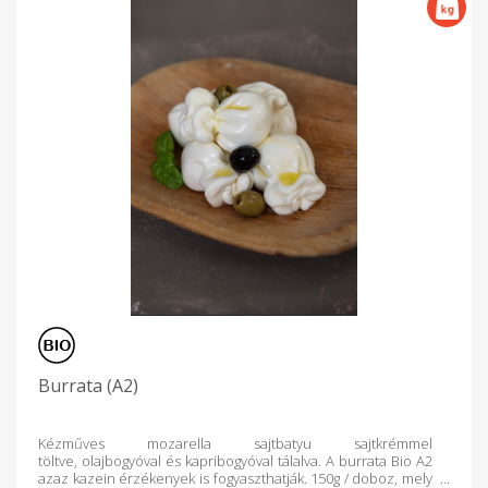
Burrata (A2)
Kézműves mozarella sajtbatyu sajtkrémmel
töltve, olajbogyóval és kapribogyóval tálalva. A burrata Bio A2
azaz kazein érzékenyek is fogyaszthatják. 150g / doboz, mely