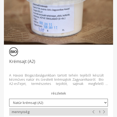
Krémsajt (A2)
A Havasi Biogazdaságunkban tartott tehén tejéből készült
kézműves natúr és ízesített krémsajtok Zagyvarékasról. Bio
A2-esTejet, természetes tejoltót, sajtnak megfelelő
kultúrát,sót,fűszert/aprított zöldséget tartalmaz. 1 doboz
200 g súlyú.