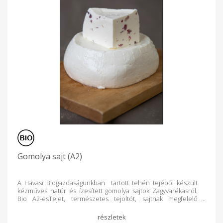
Gomolya sajt (A2)
A Havasi Biogazdaságunkban tartott tehén tejéből készült
kézműves natúr és ízesített gomolya sajtok Zagyvarékasról.
Bio A2-esTejet, természetes tejoltót, sajtnak megfelelő
kultúrát,sót,fűszert/aprított zöldséget tartalmaz. 1 db 200-250
g közötti súlyú.