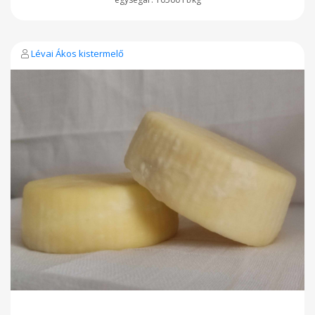
Lévai Ákos kistermelő