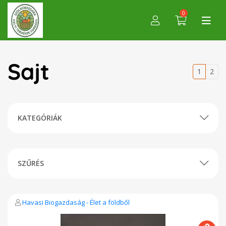
0
Sajt
1
2
KATEGÓRIÁK
SZŰRÉS
Havasi Biogazdaság - Élet a földből