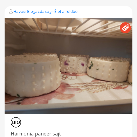
Havasi Biogazdaság - Élet a földből
Harmónia paneer sajt