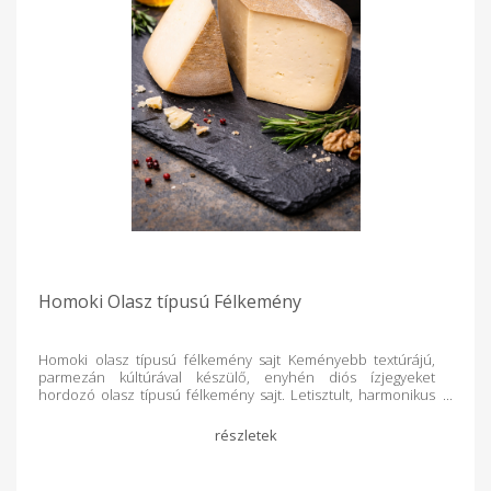
Homoki Olasz típusú Félkemény
Homoki olasz típusú félkemény sajt Keményebb textúrájú,
parmezán kúltúrával készülő, enyhén diós ízjegyeket
hordozó olasz típusú félkemény sajt. Letisztult, harmonikus
karaktere sokoldalú felhasználást tesz lehetővé. 1db sajt
~10dkg (több darab esetén egyben vágjuk le!) Pontos ár
mérés után kalkulálható.