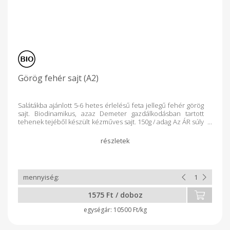
Görög fehér sajt (A2)
Salátákba ajánlott 5-6 hetes érlelésű feta jellegű fehér görög
sajt. Biodinamikus, azaz Demeter gazdálkodásban tartott
tehenek tejéből készült kézműves sajt. 150g / adag Az ÁR súly
függvényében változhat!
1575 Ft / doboz
10500 Ft/kg