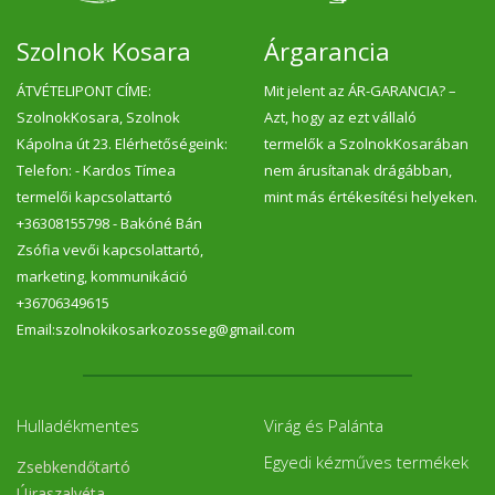
Szolnok Kosara
Árgarancia
ÁTVÉTELIPONT CÍME:
Mit jelent az ÁR-GARANCIA? –
SzolnokKosara, Szolnok
Azt, hogy az ezt vállaló
Kápolna út 23. Elérhetőségeink:
termelők a SzolnokKosarában
Telefon: - Kardos Tímea
nem árusítanak drágábban,
termelői kapcsolattartó
mint más értékesítési helyeken.
+36308155798 - Bakóné Bán
Zsófia vevői kapcsolattartó,
marketing, kommunikáció
+36706349615
Email:szolnokikosarkozosseg@gmail.com
Hulladékmentes
Virág és Palánta
Egyedi kézműves termékek
Zsebkendőtartó
Újraszalvéta