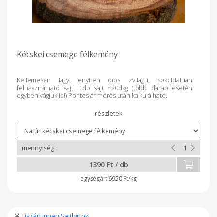
Kécskei csemege félkemény
Kellemesen lágy, enyhén diós ízvilágú, sokoldalúan
felhasználható sajt. 1db sajt ~20dkg (több darab esetén
egyben vágjuk le!) Pontos ár mérés után kalkulálható.
1390 Ft / db
6950 Ft/kg
Tiszán innen Sajtbirtok