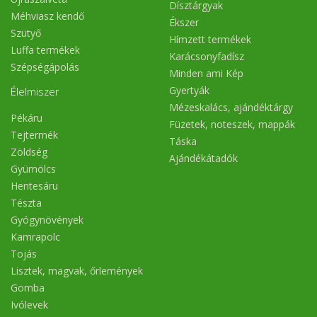
Dísztárgyak
Méhviasz kendő
Ékszer
Szütyő
Hímzett termékek
Luffa termékek
Karácsonyfadísz
Szépségápolás
Minden ami Kép
Gyertyák
Élelmiszer
Mézeskalács, ajándéktárgy
Pékáru
Füzetek, noteszek, mappák
Tejtermék
Táska
Zöldség
Ajándékátadók
Gyümölcs
Hentesáru
Tészta
Gyógynövények
Kamrapolc
Tojás
Lisztek, magvak, őrlemények
Gomba
Ivólevek