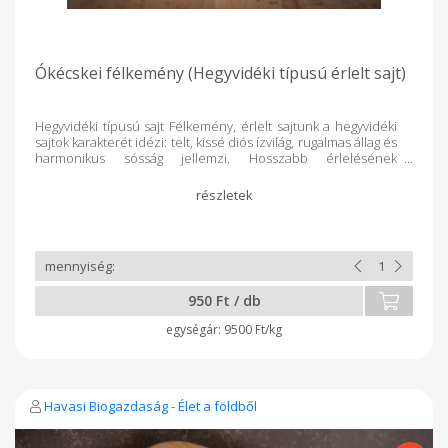
Ókécskei félkemény (Hegyvidéki típusú érlelt sajt)
Hegyvidéki típusú sajt Félkemény, érlelt sajtunk a hegyvidéki
sajtok karakterét idézi: telt, kissé diós ízvilág, rugalmas állag és
harmonikus sósság jellemzi. Hosszabb érlelésének
köszönhetően íze mély és kiegyensúlyozott, szeletelve és
reszelve is kiváló. Tökéletes választás hidegtálakhoz,
szendvicsekhez vagy egy pohár bor mellé. 1db sajt ~10dkg
(több darab esetén egyben vágjuk le!) Pontos ár a mérés után
kalkulálható.
950 Ft / db
9500 Ft/kg
Havasi Biogazdaság - Élet a földből