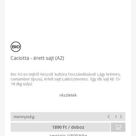
Caciotta - érett sajt (A2)
Bio A2-es tejből készült kultúra hozzáadásával! Lágy krémes,
camamber típusú, érlelt sajt! Laktózmentes. Egy db sajt kb 15-
18 dkg súlyú
1890 Ft / doboz
10500 Ft/kg