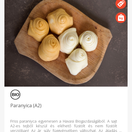
Paranyica (A2)
Friss paraniyca egyenesen a Havasi Biogazdaságából. A sajt
A2-es tejből készül és eléhető füstölt és nem füstölt
verzióban! Az ár súly függvényében változhat. Az átadás