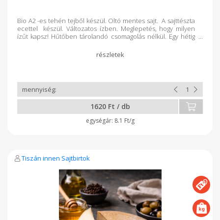
Bio A2 -es tehén tejből készül. Oltó mentes sajt. A sajttészta
ecettel készül. Változatos ízben. Meglepetés, hogy milyen
ízűt kapsz! Hűtőben tárolandó csomagolás nélkül. Egy hétig
eltartható.
1620 Ft / db
8.1 Ft/g
Tiszán innen Sajtbirtok