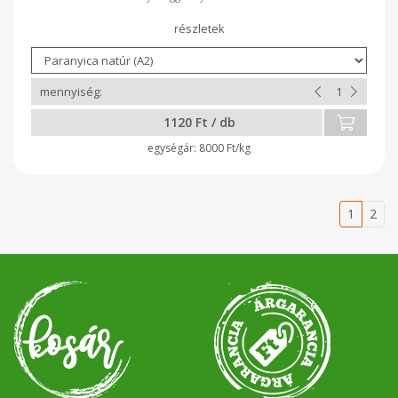
napján kerül véglegesítésre. Egy adag sajt kb 140-160 gr
1120 Ft / db
8000 Ft/kg
1
2