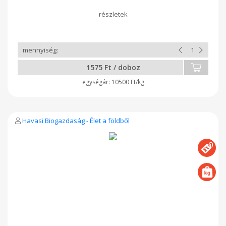
4 vagy 5 burratat tartalmaz. Az ÁR súly függvényében
változhat!
1575 Ft / doboz
10500 Ft/kg
Havasi Biogazdaság - Élet a földből