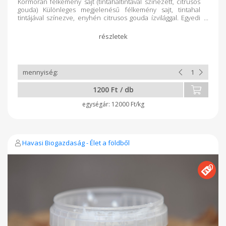
Kormorán félkemény sajt (tintahaltintával színezett, citrusos
gouda) Különleges megjelenésű félkemény sajt, tintahal
tintájával színezve, enyhén citrusos gouda ízvilággal. Egyedi
karaktere miatt igazi kuriózum a sajtkedvelők számára. 1db
sajt ~10dkg (több darab esetén egyben vágjuk le!) Pontos ár
mérés után kalkulálható.
1200 Ft / db
12000 Ft/kg
Havasi Biogazdaság - Élet a földből