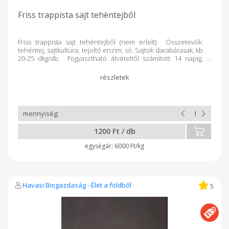
Friss trappista sajt tehèntejből
Friss trappista sajt tehèntejből (nem èrlelt). Összetevők:
tehéntej, sajtkultúra, tejoltó enzim, só. Sajtok darabárasak, kb
20-25 dkg/db. Fogyasztható átvèteltől számított 14 napig,
hűtőben tárolva, kibontott állapotban. Tejtermék, zacskóban
bepenèszedik.
1200 Ft / db
6000 Ft/kg
Havasi Biogazdaság - Élet a földből
5