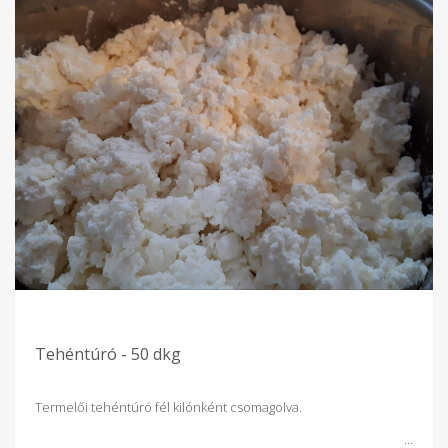
Tehéntúró - 50 dkg
Termelői tehéntúró fél kilónként csomagolva.