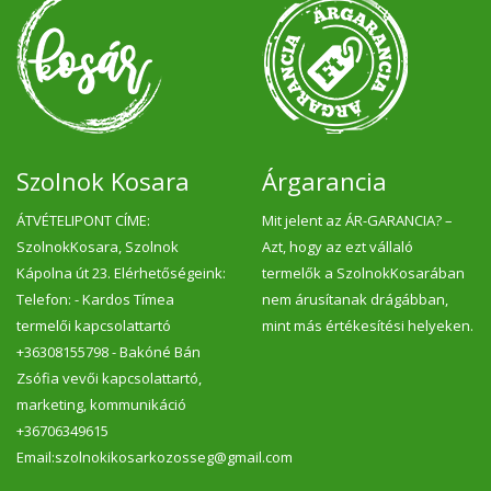
Szolnok Kosara
Árgarancia
ÁTVÉTELIPONT CÍME:
Mit jelent az ÁR-GARANCIA? –
SzolnokKosara, Szolnok
Azt, hogy az ezt vállaló
Kápolna út 23. Elérhetőségeink:
termelők a SzolnokKosarában
Telefon: - Kardos Tímea
nem árusítanak drágábban,
termelői kapcsolattartó
mint más értékesítési helyeken.
+36308155798 - Bakóné Bán
Zsófia vevői kapcsolattartó,
marketing, kommunikáció
+36706349615
Email:szolnokikosarkozosseg@gmail.com