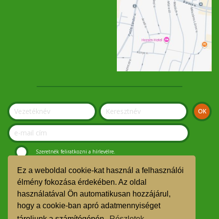
Szeretnék feliratkozni a hírlevélre.
Ez a weboldal cookie-kat használ a felhasználói
© Szolnoki Kosár Közösség 2019.
élmény fokozása érdekében. Az oldal
használatával Ön automatikusan hozzájárul,
GDPR
hogy a cookie-ban apró adatmennyiséget
TMR
tároljunk a számítógépén.
Részletek