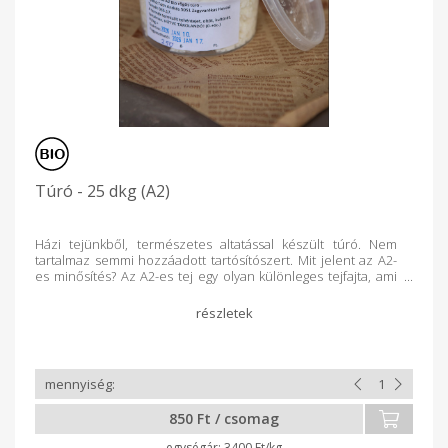
Túró - 25 dkg (A2)
Házi tejünkből, természetes altatással készült túró. Nem
tartalmaz semmi hozzáadott tartósítószert. Mit jelent az A2-
es minősítés? Az A2-es tej egy olyan különleges tejfajta, ami
csak A2-es beta-kazein fehérjét tartalmaz,
aminek köszönhetően a tej könnyebben emészthető az
emberi szervezet számára. Azok is megpróbálhatják
fogyasztani, akiknek korábban le kellett mondaniuk a
tejtermékek fogyasztásáról.
850 Ft / csomag
3400 Ft/kg