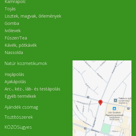
Kamrapolc
Tojás
Lisztek, magvak, őrlemények
Gomba
Ivólevek
Fűszer/Tea
Kávék, pótkávék
Nassolda
Natúr kozmetikumok
Hajápolás
Ajakápolás
Arc-, kéz-, láb- és testápolás
Egyéb termékek
Ajándék csomag
Tisztítószerek
KÖZÖSügyes