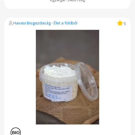
Havasi Biogazdaság - Élet a földből
5