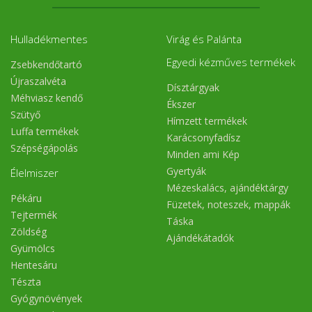
Hulladékmentes
Virág és Palánta
Egyedi kézműves termékek
Zsebkendőtartó
Újraszalvéta
Dísztárgyak
Méhviasz kendő
Ékszer
Szütyő
Hímzett termékek
Luffa termékek
Karácsonyfadísz
Szépségápolás
Minden ami Kép
Gyertyák
Élelmiszer
Mézeskalács, ajándéktárgy
Pékáru
Füzetek, noteszek, mappák
Tejtermék
Táska
Zöldség
Ajándékátadók
Gyümölcs
Hentesáru
Tészta
Gyógynövények