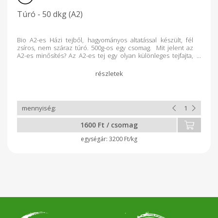
Túró - 50 dkg (A2)
Bio A2-es Házi tejből, hagyományos altatással készült, fél
zsíros, nem száraz túró. 500g-os egy csomag. Mit jelent az
A2-es minősítés? Az A2-es tej egy olyan különleges tejfajta,
ami csak A2-es beta-kazein fehérjét tartalmaz,
aminek köszönhetően a tej könnyebben emészthető az
emberi szervezet számára. Azok is megpróbálhatják
fogyasztani, akiknek korábban le kellett mondaniuk a
tejtermékek fogyasztásáról.
1600 Ft / csomag
3200 Ft/kg