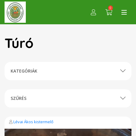
0
Túró
KATEGÓRIÁK
SZŰRÉS
Lévai Ákos kistermelő