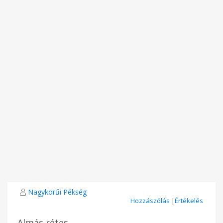
Nagykörűi Pékség
Hozzászólás
|
Értékelés
Almás rétes