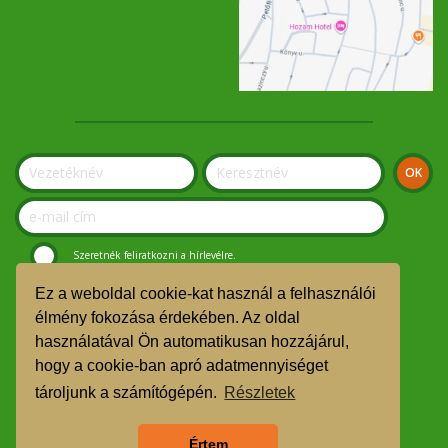
Szeretnék feliratkozni a hírlevélre.
Ez a weboldal cookie-kat használ a felhasználói
© Szolnoki Kosár Közösség 2019.
élmény fokozása érdekében. Az oldal
használatával Ön automatikusan hozzájárul,
GDPR
hogy a cookie-ban apró adatmennyiséget
TMR
tároljunk a számítógépén.
Részletek
Árgarancia
Értem