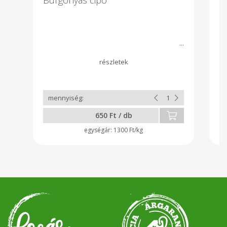
I.
ga
650 Ft / db
1300 Ft/kg