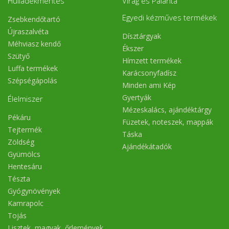
Hulladékmentes
Virág és Palánta
Egyedi kézműves termékek
Zsebkendőtartó
Újraszalvéta
Dísztárgyak
Méhviasz kendő
Ékszer
Szütyő
Hímzett termékek
Luffa termékek
Karácsonyfadísz
Szépségápolás
Minden ami Kép
Gyertyák
Élelmiszer
Mézeskalács, ajándéktárgy
Pékáru
Füzetek, noteszek, mappák
Tejtermék
Táska
Zöldség
Ajándékátadók
Gyümölcs
Hentesáru
Tészta
Gyógynövények
Kamrapolc
Tojás
Lisztek, magvak, őrlemények