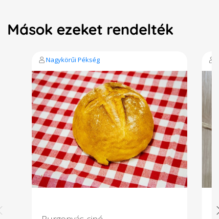
Mások ezeket rendelték
Nagykörűi Pékség
Burgonyás cipó
V