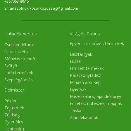
+36706349615
Email:szolnokikosarkozosseg@gmail.com
Hulladékmentes
Virág és Palánta
Egyedi kézműves termékek
Zsebkendőtartó
Újraszalvéta
Dísztárgyak
Méhviasz kendő
Ékszer
Szütyő
Hímzett termékek
Luffa termékek
Karácsonyfadísz
Szépségápolás
Minden ami Kép
Gyertyák
Élelmiszer
Mézeskalács, ajándéktárgy
Pékáru
Füzetek, noteszek, mappák
Tejtermék
Táska
Zöldség
Ajándékátadók
Gyümölcs
Hentesáru