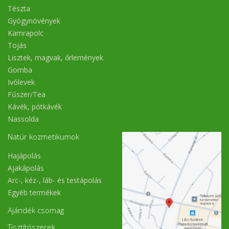
Tészta
Gyógynövények
Kamrapolc
Tojás
Lisztek, magvak, őrlemények
Gomba
Ivólevek
Fűszer/Tea
Kávék, pótkávék
Nassolda
Natúr kozmetikumok
Hajápolás
Ajakápolás
Arc-, kéz-, láb- és testápolás
Egyéb termékek
Ajándék csomag
Tisztítószerek