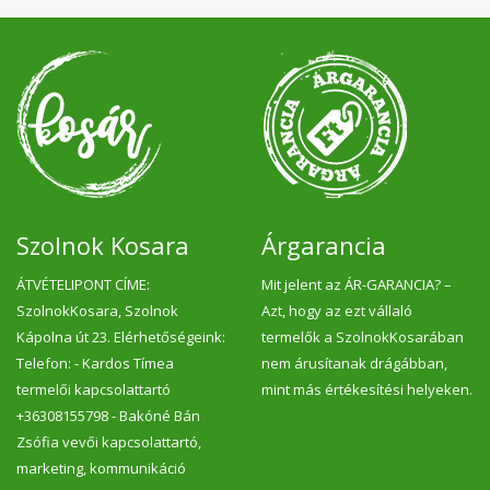
Szolnok Kosara
Árgarancia
ÁTVÉTELIPONT CÍME:
Mit jelent az ÁR-GARANCIA? –
SzolnokKosara, Szolnok
Azt, hogy az ezt vállaló
Kápolna út 23. Elérhetőségeink:
termelők a SzolnokKosarában
Telefon: - Kardos Tímea
nem árusítanak drágábban,
termelői kapcsolattartó
mint más értékesítési helyeken.
+36308155798 - Bakóné Bán
Zsófia vevői kapcsolattartó,
marketing, kommunikáció