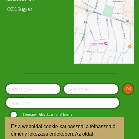
KÖZÖSügyes
Szeretnék feliratkozni a hírlevélre.
Ez a weboldal cookie-kat használ a felhasználói
© Szolnoki Kosár Közösség 2019.
élmény fokozása érdekében. Az oldal