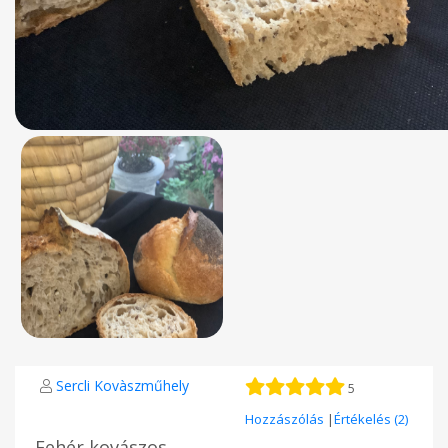
Sercli Kovàszműhely
5
Hozzászólás
|
Értékelés (2)
Fehér kovászos