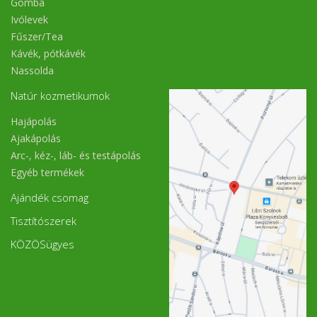
Gomba
Ivólevek
Fűszer/Tea
Kávék, pótkávék
Nassolda
Natúr kozmetikumok
Hajápolás
Ajakápolás
Arc-, kéz-, láb- és testápolás
Egyéb termékek
Ajándék csomag
Tisztítószerek
KÖZÖSügyes