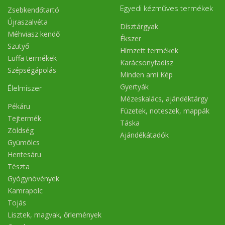
Egyedi kézműves termékek
Zsebkendőtartó
Újraszalvéta
Dísztárgyak
Méhviasz kendő
Ékszer
Szütyő
Hímzett termékek
Luffa termékek
Karácsonyfadísz
Szépségápolás
Minden ami Kép
Gyertyák
Élelmiszer
Mézeskalács, ajándéktárgy
Pékáru
Füzetek, noteszek, mappák
Tejtermék
Táska
Zöldség
Ajándékátadók
Gyümölcs
Hentesáru
Tészta
Gyógynövények
Kamrapolc
Tojás
Lisztek, magvak, őrlemények