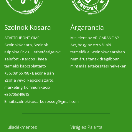
Szolnok Kosara
Árgarancia
ÁTVÉTELIPONT CÍME:
Mit jelent az ÁR-GARANCIA? –
SzolnokKosara, Szolnok
Azt, hogy az ezt vállaló
Kápolna út 23. Elérhetőségeink:
termelők a SzolnokKosarában
Telefon: - Kardos Tímea
nem árusítanak drágábban,
termelői kapcsolattartó
mint más értékesítési helyeken.
+36308155798 - Bakóné Bán
Zsófia vevői kapcsolattartó,
marketing, kommunikáció
+36706349615
Email:szolnokikosarkozosseg@gmail.com
Hulladékmentes
Virág és Palánta