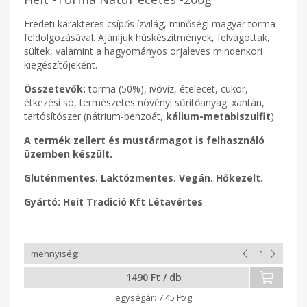
Eredeti karakteres csípős ízvilág, minőségi magyar torma
feldolgozásával. Ajánljuk húskészítmények, felvágottak,
sültek, valamint a hagyományos orjaleves mindenkori
kiegészítőjeként.
Összetevők:
torma (50%), ivóvíz, ételecet, cukor,
étkezési só, természetes növényi sűrítőanyag: xantán,
tartósítószer (nátrium-benzoát,
kálium-metabiszulfit
).
A termék zellert
és mustármagot
is felhasználó
üzemben készült.
Gluténmentes. Laktózmentes. Vegán. Hőkezelt.
Gyártó: Heit Tradició Kft Létavértes
1490 Ft / db
7.45 Ft/g