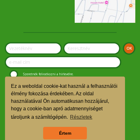
Szeretnék feliratkozni a hírlevélre.
Ez a weboldal cookie-kat használ a felhasználói
© Szolnoki Kosár Közösség 2019.
élmény fokozása érdekében. Az oldal
használatával Ön automatikusan hozzájárul,
GDPR
hogy a cookie-ban apró adatmennyiséget
TMR
tároljunk a számítógépén.
Részletek
Árgarancia
Értem