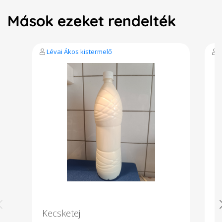
Mások ezeket rendelték
Lévai Ákos kistermelő
Kecsketej
B