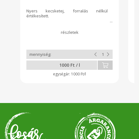
Nyers kecsketej, forralás nélkül
Ké
értékesített.
lé
tö
ad
őr
íz
k
fü
1000 Ft / l
1000 Ft/l