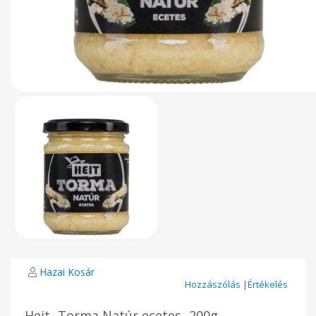
Hazai Kosár
Hozzászólás
|
Értékelés
Heit -Torma Natúr ecetes -200g