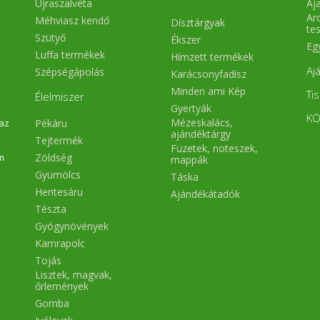
Újraszalvéta
Aj
Arc
Méhviasz kendő
Dísztárgyak
te
Szütyő
Ékszer
Eg
Luffa termékek
Hímzett termékek
Aj
Szépségápolás
Karácsonyfadísz
Minden ami Kép
Ti
Élelmiszer
Gyertyák
KÖ
Mézeskalács,
Pékáru
 az
ajándéktárgy
Tejtermék
Füzetek, noteszek,
Zöldség
m
mappák
Gyümölcs
Táska
Hentesáru
Ajándékátadók
Tészta
Gyógynövények
Kamrapolc
Tojás
Lisztek, magvak,
őrlemények
Gomba