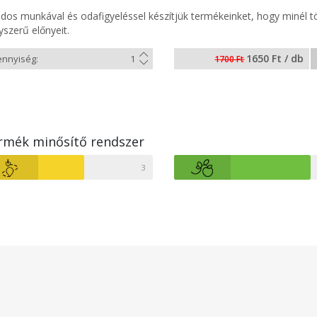
dos munkával és odafigyeléssel készítjük termékeinket, hogy minél t
yszerű előnyeit.
1650 Ft / db
1700 Ft
rmék minősítő rendszer
3