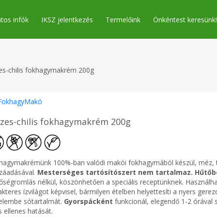
tos infók
IKSZ jelentkezés
Termelőink
Önkéntest keresünk!
s-chilis fokhagymakrém 200g
FokhagyMakó
zes-chilis fokhagymakrém 200g
hagymakrémünk 100%-ban valódi makói fokhagymából készül, méz, tört
záadásával.
Mesterséges tartósítószert nem tartalmaz. Hűtőbe
őségromlás nélkül, köszönhetően a speciális receptünknek. Használha
kteres ízvilágot képvisel, bármilyen ételben helyettesíti a nyers gere
yelembe sótartalmát.
Gyorspácként
funkcionál, elegendő 1-2 órával 
s ellenes hatását.