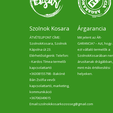
Szolnok Kosara
Árgarancia
ÁTVÉTELIPONT CÍME:
Mit jelent az ÁR-
SzolnokKosara, Szolnok
GARANCIA? – Azt, hogy
Kápolna út 23.
ezt vállaló termelők a
Elérhetőségeink: Telefon:
SzolnokKosarában ne
- Kardos Tímea termelői
árusítanak drágábban,
kapcsolattartó
mint más értékesítési
+36308155798 - Bakóné
helyeken.
Bán Zsófia vevői
kapcsolattartó, marketing,
kommunikáció
+36706349615
Email:szolnokikosarkozosseg@gmail.com