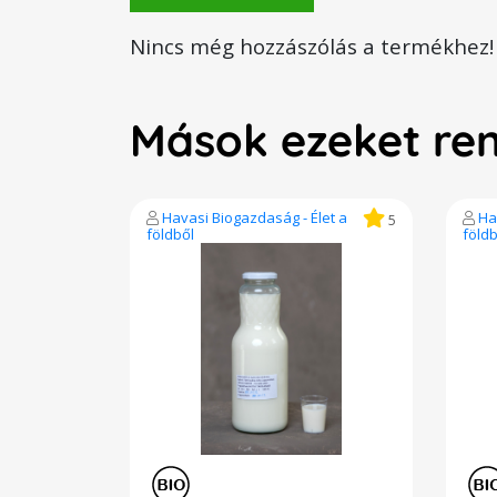
Nincs még hozzászólás a termékhez!
Mások ezeket re
Havasi Biogazdaság - Élet a
Ha
5
földből
földb