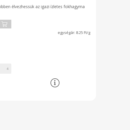
öbben élvezhessük az igazi ízletes fokhagyma
8.25 Ft/g
4