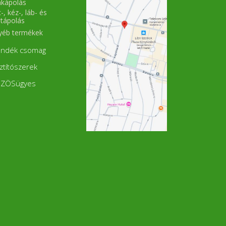
akápolás
-, kéz-, láb- és
stápolás
yéb termékek
ándék csomag
sztítószerek
ZÖSügyes