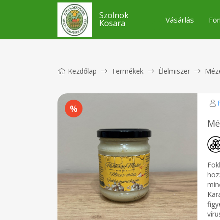
Szolnok
Vásárlás
Fon
Kosara
Kezdőlap
Termékek
Élelmiszer
Méze
Mé
Fok
hoz
min
Kara
fig
víru