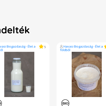
ndelték
vasi Biogazdaság - Élet a
Havasi Biogazdaság - Élet a
5
ől
földből