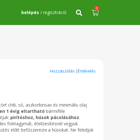
0
belépés
/ regisztráció
Hozzászólás
|
Értékelés
 chili, só, aszkorbinsav és minimális olaj
n 1 évig eltartható
bármiféle
tjuk:
pirítóshoz, húsok pácolásához
.
zdes fokhagymát, ételízesítésnél vegyük
sütés előtt befűszerezni a húsokat. Ne feledjük