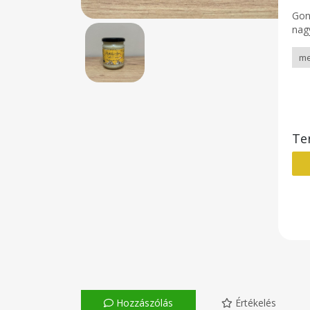
Gon
nag
Te
Hozzászólás
Értékelés