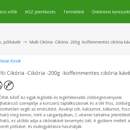
tos infók
IKSZ jelentkezés
Termelőink
Önkéntest keresünk!
k, pótkávék
Multi Cikória -Cikória -200g -koffeinmentes cikória ká
Hazai Kosár
ti Cikória -Cikória -200g -koffeinmentes cikória káv
ÓRIA KÁVÉ Az egyik legősibb és legértékesebb zöldségnövényünk.
atározó szereplője a korszerű táplálkozásnak és a téli friss, zöldség
zönhetően segíti az emésztést. Ásványi sót, kalciumot, káliumot, fosz
álható meg benne, mint a sárgarépában, C-vitamin tartalma jelentékte
lható, ez utóbbi adja a cikóriakávé kesernyés ízét. A gyökere mellett a 
erét pótkávé- és inulingyártásra használják.