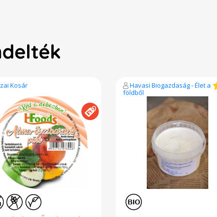
ndelték
zai Kosár
Havasi Biogazdaság - Élet a
földből