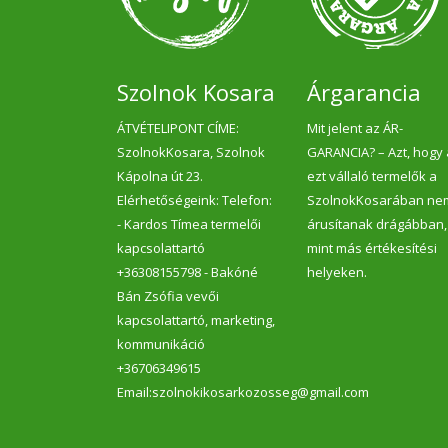
Szolnok Kosara
Árgarancia
ÁTVÉTELIPONT CÍME:
Mit jelent az ÁR-
SzolnokKosara, Szolnok
GARANCIA? – Azt, hogy
Kápolna út 23.
ezt vállaló termelők a
Elérhetőségeink: Telefon:
SzolnokKosarában ne
- Kardos Tímea termelői
árusítanak drágábban,
kapcsolattartó
mint más értékesítési
+36308155798 - Bakóné
helyeken.
Bán Zsófia vevői
kapcsolattartó, marketing,
kommunikáció
+36706349615
Email:szolnokikosarkozosseg@gmail.com