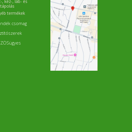
-, kéz-, láb- és
stápolás
yéb termékek
ándék csomag
sztítószerek
ZÖSügyes