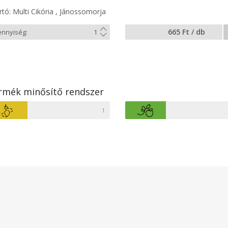
tó: Multi Cikória , Jánossomorja
665 Ft / db
rmék minősítő rendszer
1