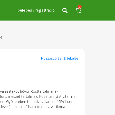
0
belépés
/ regisztráció
vé
Hozzászólás
|
Értékelés
é
választékot bővíti. Rosttartalmának
fort, meszet tartalmaz. Közel annyi A-vitamin
len. Gyökerében tejnedv, valamint 15% inulin
levelében is található tejnedv. A cikória