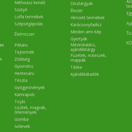
Arc
Méhviasz kendő
Dísztárgyak
te
Szütyő
Ékszer
Eg
Luffa termékek
Hímzett termékek
Aj
Szépségápolás
Karácsonyfadísz
Minden ami Kép
Ti
Élelmiszer
Gyertyák
KÖ
Mézeskalács,
Pékáru
 az
ajándéktárgy
Tejtermék
Füzetek, noteszek,
Zöldség
m
mappák
Gyümölcs
Táska
Hentesáru
Ajándékátadók
Tészta
Gyógynövények
Kamrapolc
Tojás
Lisztek, magvak,
őrlemények
Gomba
Ivólevek