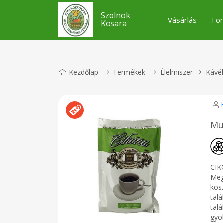
Szolnok
Vásárlás
Fon
Kosara
Kezdőlap
Termékek
Élelmiszer
Kávé
Mul
CIK
Megh
kös
tal
talá
gyök