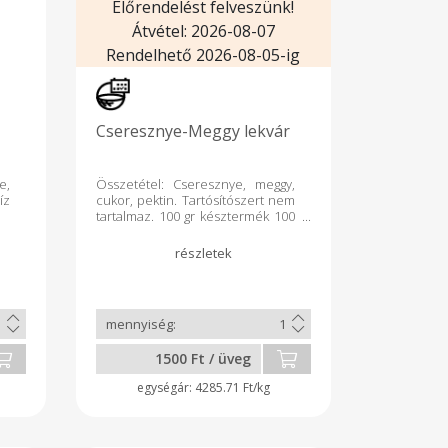
Előrendelést felveszünk!
Átvétel: 2026-08-07
Rendelhető 2026-08-05-ig
Cseresznye-Meggy lekvár
e,
Összetétel: Cseresznye, meggy,
íz
cukor, pektin. Tartósítószert nem
tartalmaz. 100 gr késztermék 100
gr gyümölcsöt tartalmaz.
Felbontás után hűtőben
tartandó, 3 napon belül
fogyasztandó. Szállítás minden
páratlan héten. A köztes időben
előrendelést lehet leadni.
Kiszerelés: 350gr.
1500 Ft / üveg
4285.71 Ft/kg