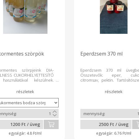
kormentes szörpök
Eperdzsem 370 ml
ormentes szörpjeink DIA-
Eperdzsem 370 ml üvegb
LNESS CUKORHELYETTESÍTŐ
Összetevők: eper, cuko
 használatával készülnek.
citromsav, pektin. Tartósítósze
ósítószert nem tartalmaznak,
nem tartalmaz!!
rtósítási eljárás ugyanaz, mint
bbi szörpnél: 80 Celsius fokon
ackozom, 3 napig száraz
sztban tartom. Felbontás
n hűtőben tárolandó, 10
n belül elfogyasztandó!
1200 Ft / üveg
2500 Ft / üveg
4.8 Ft/ml
6.76 Ft/ml