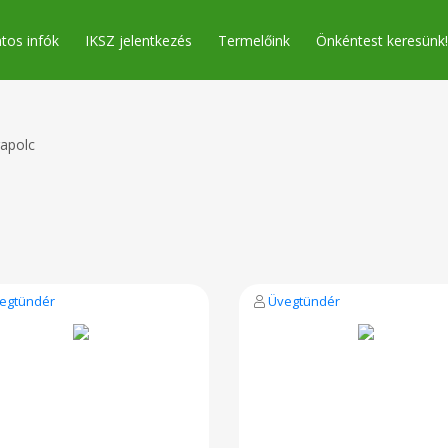
tos infók
IKSZ jelentkezés
Termelőink
Önkéntest keresünk!
apolc
egtündér
Üvegtündér