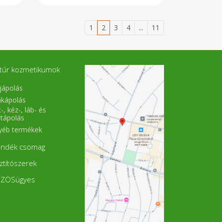
1
2
3
4
...
11
túr kozmetikumok
jápolás
akápolás
-, kéz-, láb- és
stápolás
yéb termékek
ándék csomag
sztítószerek
ZÖSügyes