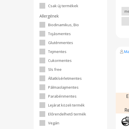
kím
Csak új termékek
kier
beol
Allergének
kul
érl
Biodinamikus, Bio
pal
kül
Tojásmentes
ered
ásvá
Gluténmentes
cink
mell
Tejmentes
Ma
ált
bel
Cukormentes
Csú
Sls free
Állatkísérletmentes
Pálmaolajmentes
E
Parabénmentes
Lejárat közeli termék
R
Előrendelhető termék
Vegán