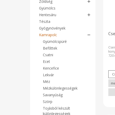
Zöldség
Gyümölcs
Hentesáru
Tészta
Gyógynövények
Cse
Kamrapolc
Gyümölcspüré
Cse
Befőttek
kony
Csatni
720 
cukk
Ecet
benz
Kencefice
Lekvár
Méz
Mézkülönlegességek
Savanyúság
Szörp
Tojásból készült
különlegességek