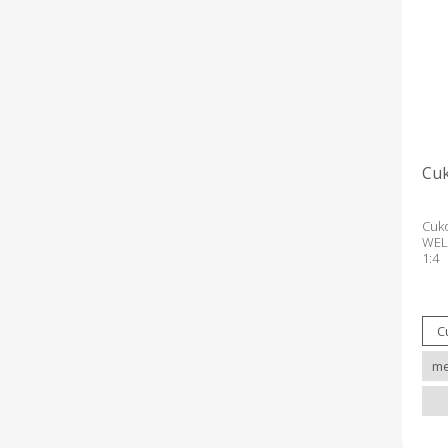
Cu
Cuk
WEL
1:4
Tart
a ta
a tö
pal
dun
utá
napo