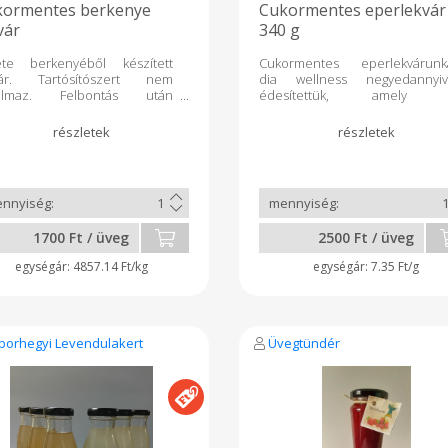
kormentes berkenye
Cukormentes eperlekvár
vár
340 g
ete berkenyéből készített
Cukormentes eperlekvárunk
vár. Tartósítószert nem
dia wellness negyedannyiv
talmaz. Felbontás után
édesítettük, amely
ben tartandó, 3 napon belül
cukorbetegek kedve
yasztandó. Összetétel:
édesítőszere. Sztivia és eritr
kenye, Alma, édesítőszer,
elegye, epret, édesítőt 
in. Szállítás minden páratlan
citromsavat tartalma
ten. A köztes időben
tartósítószert nem. Felbont
rendelést lehet leadni.
után hűtőben tárolandó.
erelés: 350gr.
1700 Ft / üveg
2500 Ft / üveg
4857.14 Ft/kg
7.35 Ft/g
borhegyi Levendulakert
Üvegtündér