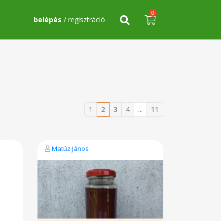
0
belépés
/ regisztráció
1
2
3
4
...
11
Matúz János