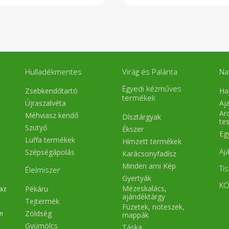
Hulladékmentes
Virág és Palánta
Na
Egyedi kézműves
Zsebkendőtartó
Ha
termékek
Újraszalvéta
Aj
Arc
Méhviasz kendő
Dísztárgyak
te
Szütyő
Ékszer
Eg
Luffa termékek
Hímzett termékek
Aj
Szépségápolás
Karácsonyfadísz
Minden ami Kép
Ti
Élelmiszer
Gyertyák
KÖ
Mézeskalács,
Pékáru
 az
ajándéktárgy
Tejtermék
Füzetek, noteszek,
Zöldség
m
mappák
Gyümölcs
Táska