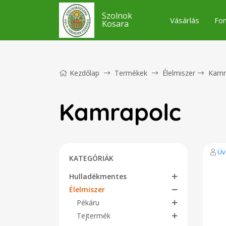
Szolnok
Vásárlás
Fon
Kosara
Kezdőlap
Termékek
Élelmiszer
Kamr
Kamrapolc
Üv
KATEGÓRIÁK
Hulladékmentes
Élelmiszer
Pékáru
Tejtermék