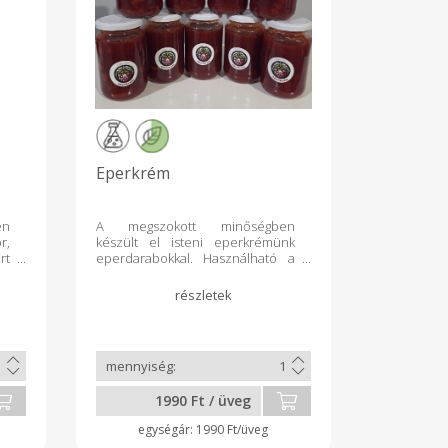
Eperkrém
en
A megszokott minőségben
r,
készült el isteni eperkrémünk
rt
eperdarabokkal. Használható a
szokásos mellett natúr joghurtba,
vanília fagyira, túrós pite tetéje és
panna cottához.
1990 Ft / üveg
1990 Ft/üveg