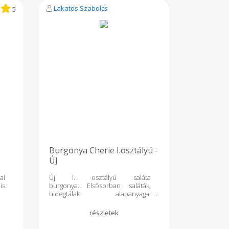
Lakatos Szabolcs
5
Burgonya Cherie I.osztályú -
ÚJ
ai
Új I. osztályú saláta
is
burgonya. Elsősorban saláták,
hidegtálak alapanyaga.
Tulajdonságok:
Héjszín piros, Hússzín: világos
sárga, Főzési típus A