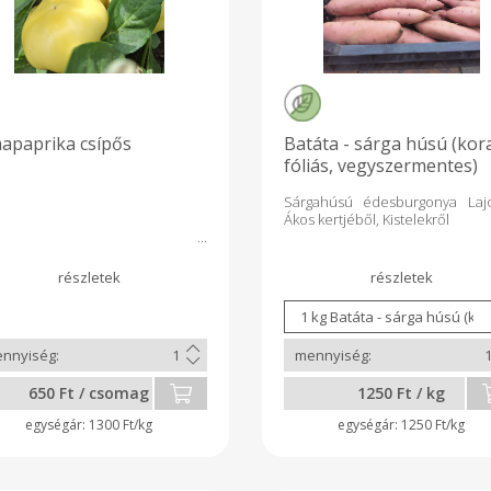
apaprika csípős
Batáta - sárga húsú (kor
fóliás, vegyszermentes)
Sárgahúsú édesburgonya Laj
Ákos kertjéből, Kistelekről
650 Ft / csomag
1250 Ft / kg
1300 Ft/kg
1250 Ft/kg