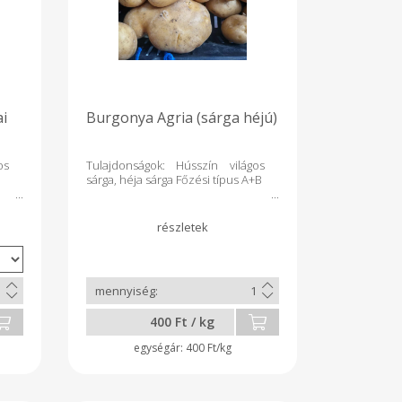
ai
Burgonya Agria (sárga héjú)
os
Tulajdonságok: Hússzín világos
sárga, héja sárga Főzési típus A+B
400 Ft / kg
400 Ft/kg