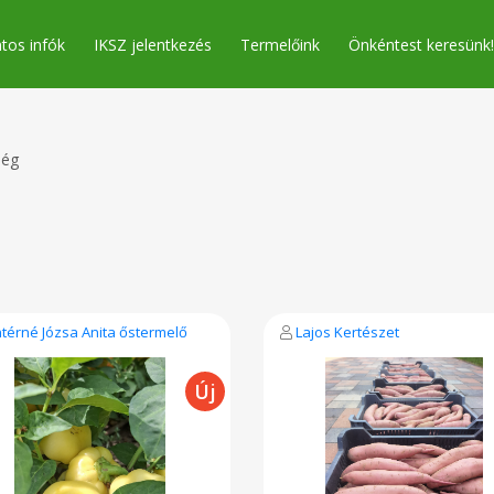
tos infók
IKSZ jelentkezés
Termelőink
Önkéntest keresünk!
ség
ntérné Józsa Anita őstermelő
Lajos Kertészet