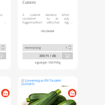
Cukkini
os
A cukkinit darabra lehet
rendelni!! Az ár súly
függvényében változhat. Egy
cukkini kb 60-80 dkg súlyú
300 Ft / db
500 Ft/kg
Szövetség az Élő Tiszáért
(SZÖVET)