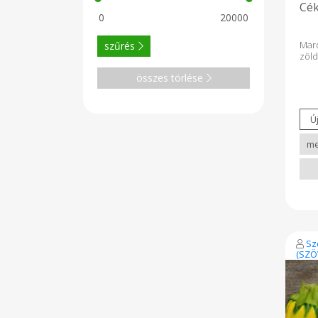
Cék
Maró
szűrés
zöld
összes törlése
Sz
(SZÖ