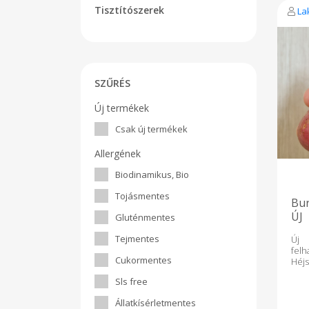
Tisztítószerek
La
SZŰRÉS
Új termékek
Csak új termékek
Allergének
Biodinamikus, Bio
Tojásmentes
Bur
ÚJ
Gluténmentes
Tejmentes
Új
fel
Cukormentes
Héj
Főzé
Sls free
Állatkísérletmentes