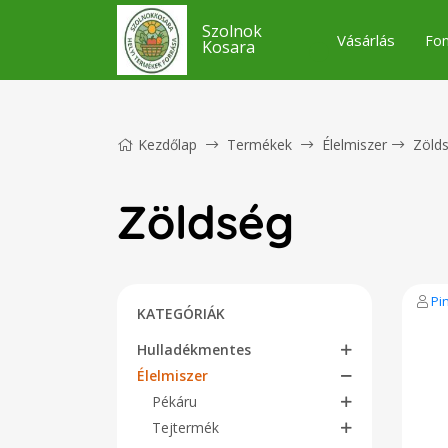
Szolnok
Vásárlás
Fon
Kosara
Kezdőlap
Termékek
Élelmiszer
Zöld
Zöldség
Pi
KATEGÓRIÁK
Hulladékmentes
Élelmiszer
Pékáru
Tejtermék