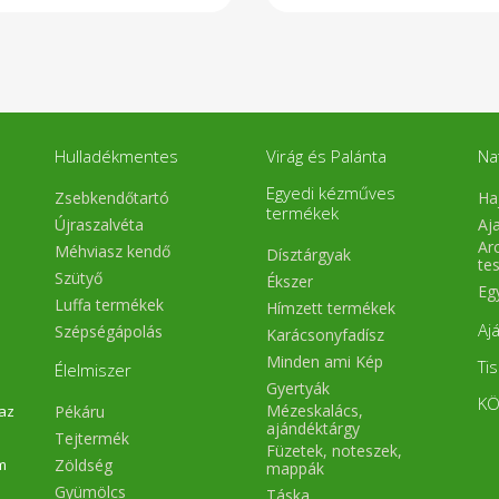
Hulladékmentes
Virág és Palánta
Na
Egyedi kézműves
Zsebkendőtartó
Ha
termékek
Újraszalvéta
Aj
Arc
Méhviasz kendő
Dísztárgyak
te
Szütyő
Ékszer
Eg
Luffa termékek
Hímzett termékek
Aj
Szépségápolás
Karácsonyfadísz
Minden ami Kép
Ti
Élelmiszer
Gyertyák
KÖ
Mézeskalács,
Pékáru
 az
ajándéktárgy
Tejtermék
Füzetek, noteszek,
Zöldség
m
mappák
Gyümölcs
Táska