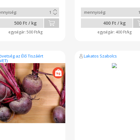
500 Ft / kg
400 Ft / kg
500 Ft/kg
400 Ft/kg
övetség az Élő Tiszáért
Lakatos Szabolcs
VET)