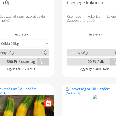
la Új
Csemege kukorica
pusztáról származó új cékla
Csemege kukorica Lakat
 nélkül
Szabolcs kertjéből.
390 Ft / csomag
400 Ft / db
780 Ft/kg
400 Ft/db
övetség az Élő Tiszáért
Szövetség az Élő Tiszáért
VET)
(SZÖVET)