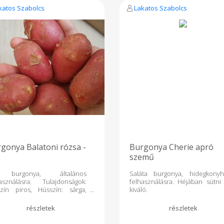
katos Szabolcs
Lakatos Szabolcs
gonya Balatoni rózsa -
Burgonya Cherie apró
szemű
 burgonya, általános
Saláta burgonya, hidegkonyh
használásra. Tulajdonságok:
felhasználásra. Héjában sütni 
szín piros, Hússzín: sárga,
kiváló.
si típus B