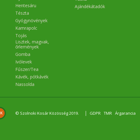
Hentesáru
Ajándékátadók
Tészta
Gyógynövények
Kamrapolc
Tojás
Lisztek, magvak,
őrlemények
Gomba
Ivólevek
Fűszer/Tea
Kávék, pótkávék
Nassolda
|
© Szolnoki Kosár Közösség 2019.
GDPR
TMR
Árgarancia