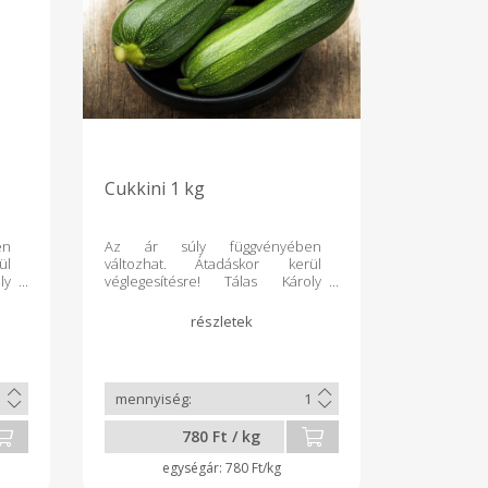
Cukkini 1 kg
en
Az ár súly függvényében
ül
változhat. Átadáskor kerül
ly
véglegesítésre! Tálas Károly
l,
kímélő gazdaságából,
Cserkeszőlőről
780 Ft / kg
780 Ft/kg