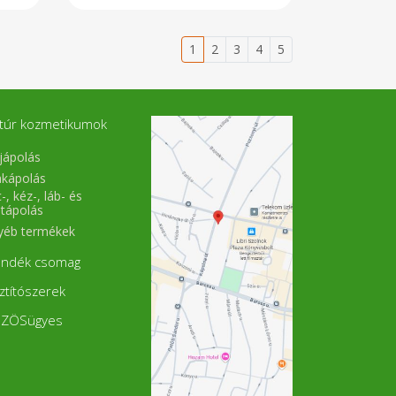
1
2
3
4
5
túr kozmetikumok
jápolás
akápolás
-, kéz-, láb- és
stápolás
yéb termékek
ándék csomag
sztítószerek
ZÖSügyes