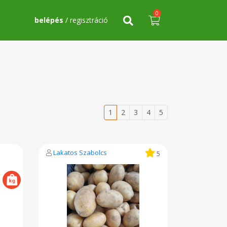
0
belépés
/ regisztráció
1
2
3
4
5
Lakatos Szabolcs
5