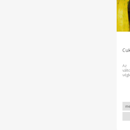
Cuk
Az 
vál
vég
kí
Cse