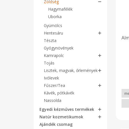
Zöldség
Hagymafélék
Uborka
Gyümölcs
Hentesáru
Alm
Tészta
Gyógynövények
Kamrapolc
Tojás
Lisztek, magvak, őrlemények
Ivólevek
Fűszer/Tea
Kávék, pótkávék
Nassolda
Egyedi kézműves termékek
Natúr kozmetikumok
Ajándék csomag