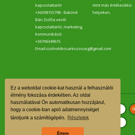
kapcsolattartó
mint más értékesítési
+36308155798 - Bakóné
helyeken.
Bán Zsófia vevői
kapcsolattartó, marketing,
kommunikáció
+36706349615
Email:szolnokikosarkozosseg@gmail.com
Ez a weboldal cookie-kat használ a felhasználói
élmény fokozása érdekében. Az oldal
használatával Ön automatikusan hozzájárul,
hogy a cookie-ban apró adatmennyiséget
tároljunk a számítógépén.
Részletek
Értem
Szeretnék feliratkozni a hírlevélre.