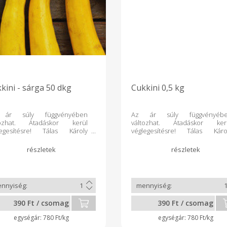
kini - sárga 50 dkg
Cukkini 0,5 kg
ár súly függvényében
Az ár súly függvényéb
tozhat. Átadáskor kerül
változhat. Átadáskor ker
legesítésre! Tálas Károly
véglegesítésre! Tálas Káro
mélő gazdaságából,
kímélő gazdaságábó
rkeszőlőről
Cserkeszőlőről
390 Ft / csomag
390 Ft / csomag
780 Ft/kg
780 Ft/kg