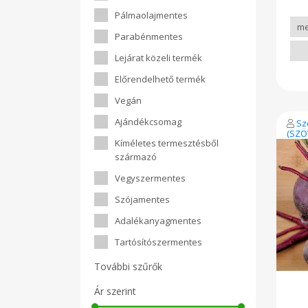
Pálmaolajmentes
Parabénmentes
Lejárat közeli termék
Előrendelhető termék
Vegán
Ajándékcsomag
Sz
(SZÖ
Kíméletes termesztésből
származó
Vegyszermentes
Szójamentes
Adalékanyagmentes
Tartósítószermentes
További szűrők
Ár szerint